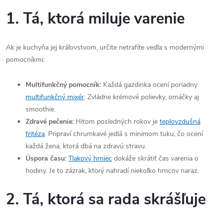
1. Tá, ktorá miluje varenie
Ak je kuchyňa jej kráľovstvom, určite netrafíte vedľa s modernými
pomocníkmi:
Multifunkčný pomocník:
Každá gazdinka ocení poriadny
multifunkčný mixér
. Zvládne krémové polievky, omáčky aj
smoothie.
Zdravé pečenie:
Hitom posledných rokov je
teplovzdušná
fritéza
. Pripraví chrumkavé jedlá s minimom tuku, čo ocení
každá žena, ktorá dbá na zdravú stravu.
Úspora času:
Tlakový hrniec
dokáže skrátiť čas varenia o
hodiny. Je to zázrak, ktorý nahradí niekoľko hrncov naraz.
2. Tá, ktorá sa rada skrášľuje