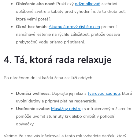
Oblečenie ako nové:
Praktický
odžmolkovač
zachráni
obľúbené svetre a kabáty pred vyhodením. Je to drobnosť,
ktorá veľmi poteší.
Okná bez šmúh:
Akumulátorový čistič okien
premení
namáhavé leštenie na rýchlu záležitosť, pretože odsáva
prebytočnú vodu priamo pri stieraní.
4. Tá, ktorá rada relaxuje
Po náročnom dni si každá žena zaslúži oddych:
Domáci wellness:
Doprajte jej relax s
tvárovou saunou
, ktorá
uvoľní dutiny a pripraví pleť na regeneráciu.
Uvoľnenie svalov:
Masážny prístroj
s infračerveným žiarením
pomôže uvoľniť stuhnutý krk alebo chrbát v pohodlí
obývačky.
Veríme, že sme vás inšpirovali a tento rok vyberiete darček, ktorý