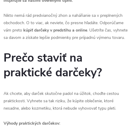
inšpirujte sa našimi overenými tipmi.
Nikto nemá rád predvianočný zhon a naháňanie sa v preplnených
obchodoch. O to viac, ak neviete, čo presne hľadáte. Odporúčame
vám preto
kúpiť darčeky v predstihu a online
. Ušetríte čas, vyhnete
sa davom a získate lepšie podmienky pre prípadnú výmenu tovaru.
Prečo staviť na
praktické darčeky?
Ak chcete, aby darček skutočne padol na úžitok, choďte cestou
praktickosti. Vyhnete sa tak riziku, že kúpite oblečenie, ktoré
nesadne, alebo kozmetiku, ktorá nebude vyhovovať typu pleti.
Výhody praktických darčekov: