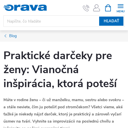
Prejsť na obsah
NÁKUPNÝ
HĽADAŤ
Blog
Praktické darčeky pre
ženy: Vianočná
inšpirácia, ktorá poteší
Máte v rodine ženu – či už manželku, mamu, sestru alebo svokru –
a stále neviete, čím ju potešiť pod stromčekom? Všetci vieme, aké
ťažké je niekedy nájsť darček, ktorý je praktický a zároveň vyčarí
úsmev na tvári. Vyhnite sa improvizácii na poslednú chvíľu a