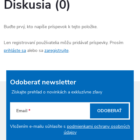
Diskusia (0)
Buďte prvý, kto napíše príspevok k tejto položke.
Len registrovaní používatelia môžu pridávať príspevky. Prosím
prihláste sa
alebo sa
zaregistrujte
.
Odoberať newsletter
Získajte prehľad o novinkách a exkluzívne zľavy
Email
ODOBERAŤ
Vložením e-mailu súhlasíte s
podmienkami ochrany osobných
údajov