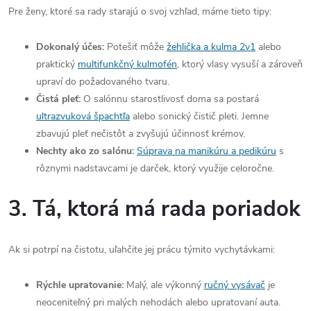
Pre ženy, ktoré sa rady starajú o svoj vzhľad, máme tieto tipy:
Dokonalý účes:
Potešiť môže
žehlička a kulma 2v1
alebo
praktický
multifunkčný kulmofén
, ktorý vlasy vysuší a zároveň
upraví do požadovaného tvaru.
Čistá pleť:
O salónnu starostlivosť doma sa postará
ultrazvuková špachtľa
alebo sonický čistič pleti. Jemne
zbavujú pleť nečistôt a zvyšujú účinnosť krémov.
Nechty ako zo salónu:
Súprava na manikúru a pedikúru
s
rôznymi nadstavcami je darček, ktorý využije celoročne.
3. Tá, ktorá má rada poriadok
Ak si potrpí na čistotu, uľahčite jej prácu týmito vychytávkami:
Rýchle upratovanie:
Malý, ale výkonný
ručný vysávač
je
neoceniteľný pri malých nehodách alebo upratovaní auta.