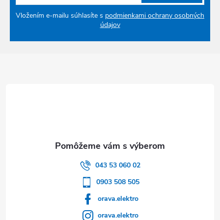
Vložením e-mailu súhlasíte s
podmienkami ochrany osobných
údajov
Zápätie
043 53 060 02
0903 508 505
orava.elektro
orava.elektro