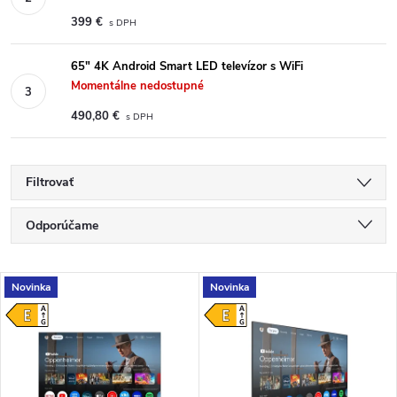
399 €
65" 4K Android Smart LED televízor s WiFi
Momentálne nedostupné
490,80 €
Filtrovať
Radenie produktov
Odporúčame
Najlacnejšie
Výpis produktov
Novinka
Novinka
Najdrahšie
Najpredávanejšie
Abecedne