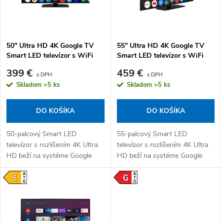
50" Ultra HD 4K Google TV
55" Ultra HD 4K Google TV
Smart LED televízor s WiFi
Smart LED televízor s WiFi
399 €
459 €
Skladom
>5 ks
Skladom
>5 ks
DO KOŠÍKA
DO KOŠÍKA
50-palcový Smart LED
55-palcový Smart LED
televízor s rozlíšením 4K Ultra
televízor s rozlíšením 4K Ultra
HD beží na systéme Google
HD beží na systéme Google
TV s
TV s
vstavaným Chromecastom a
vstavaným Chromecastom a
hlasovým vyhľadávaním.
hlasovým vyhľadávaním.
Napájanie...
Napájanie...