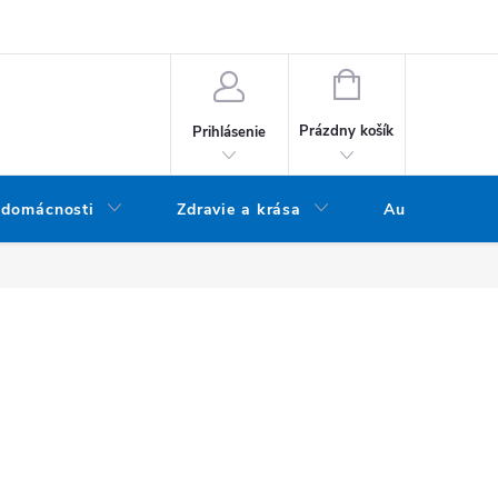
bných údajov
Doprava a platba
Blog
Vrátenie tovaru
NÁKUPNÝ KOŠÍK
Prázdny košík
Prihlásenie
 domácnosti
Zdravie a krása
Audio