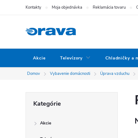
Prejsť na obsah
Kontakty
Moja objednávka
Reklamácia tovaru
Akcie
Televízory
Chladničky a 
Domov
Vybavenie domácnosti
Úprava vzduchu
Bočný panel
Preskočiť kategórie
Kategórie
Akcie