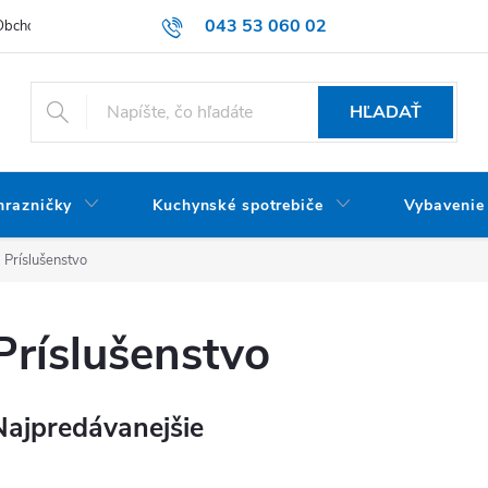
043 53 060 02
Obchodné podmienky
Dodacie podmienky
Podmienky ochrany oso
HĽADAŤ
mrazničky
Kuchynské spotrebiče
Vybavenie
Príslušenstvo
Príslušenstvo
Najpredávanejšie