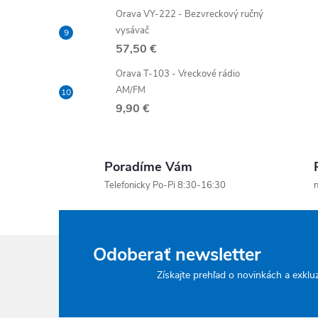
Orava VY-222 - Bezvreckový ručný
vysávač
57,50 €
Orava T-103 - Vreckové rádio
AM/FM
9,90 €
Poradíme Vám
Telefonicky Po-Pi 8:30-16:30
n
Odoberať newsletter
Získajte prehľad o novinkách a exklu