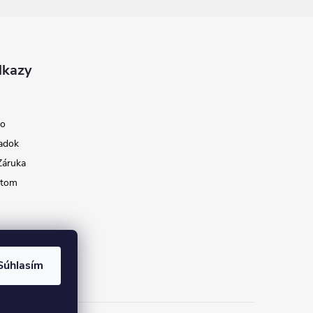
dkazy
ko
adok
Záruka
ktom
Súhlasím