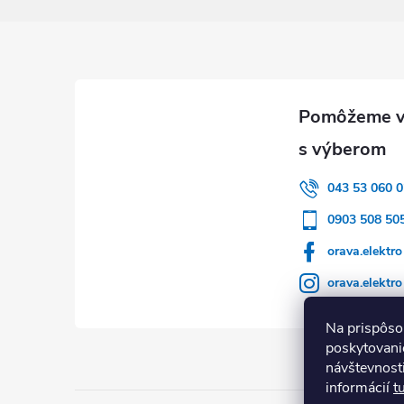
Zápätie
043 53 060 0
0903 508 50
orava.elektro
orava.elektro
Na prispôso
poskytovanie
návštevnost
informácií
t