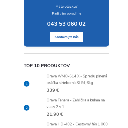
Máte otázku?
Radi vám poradíme
043 53 060 02
Kontaktujte nás
TOP 10 PRODUKTOV
Orava WMO-614 X - Spredu plnená
práčka strieborná SLIM, 6kg
339 €
Orava Tenera - Žehlička a kulma na
vlasy 2 v 1
21,90 €
Orava HD-402 - Cestovný fén 1 000