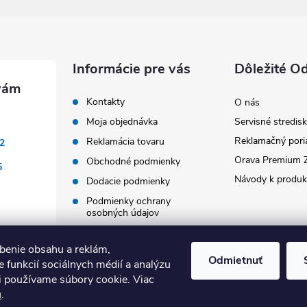
Informácie pre vás
Dôležité O
Kontakty
O nás
Moja objednávka
Servisné stredis
Reklamačný pori
Reklamácia tovaru
2
Orava Premium 
Obchodné podmienky
5
Návody k produ
Dodacie podmienky
Podmienky ochrany
osobných údajov
Doprava a platba
benie obsahu a reklám,
Blog
Odmietnuť
 funkcií sociálnych médií a analýzu
Vrátenie tovaru
i používame súbory cookie. Viac
u
.