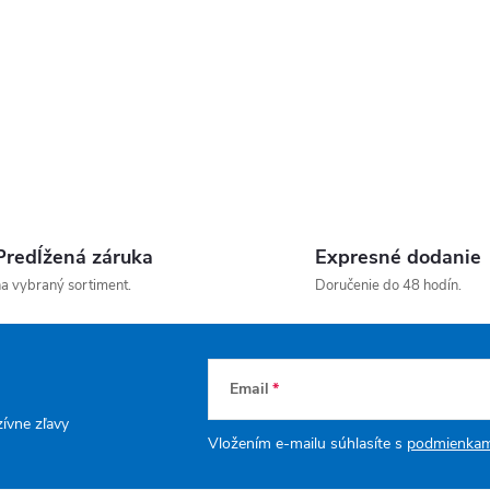
Predĺžená záruka
Expresné dodanie
a vybraný sortiment.
Doručenie do 48 hodín.
Email
zívne zľavy
Vložením e-mailu súhlasíte s
podmienkam