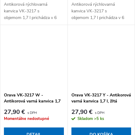
Antikorová rýchlovarná
Antikorová rýchlovarná
kanvica VK-3217 s
kanvica VK-3217 s
objemom 1,7 l prichádza v 6
objemom 1,7 l prichádza v 6
farebných prevedeniach – biela,
farebných prevedeniach – biela,
strieborná, červená, khaki
strieborná, červená, khaki
zelená, žltá a svetlá...
zelená, žltá a svetlá...
Orava VK-3217 W -
Orava VK-3217 Y - Antikorová
Antikorová varná kanvica 1,7
varná kanvica 1,7 l, žltá
l, biela
27,90 €
27,90 €
Momentálne nedostupné
Skladom
>5 ks
DETAIL
DO KOŠÍKA