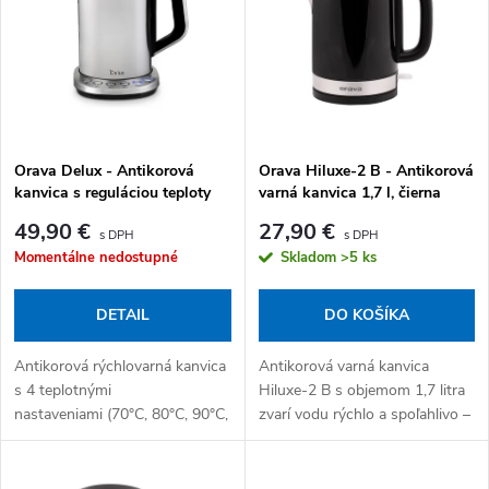
Abecedne
Orava Delux - Antikorová
Orava Hiluxe-2 B - Antikorová
kanvica s reguláciou teploty
varná kanvica 1,7 l, čierna
1,7 l
49,90 €
27,90 €
Momentálne nedostupné
Skladom
>5 ks
DETAIL
DO KOŠÍKA
Antikorová rýchlovarná kanvica
Antikorová varná kanvica
s 4 teplotnými
Hiluxe-2 B s objemom 1,7 litra
nastaveniami (70°C, 80°C, 90°C,
zvarí vodu rýchlo a spoľahlivo –
100°C) – zohreje vodu presne
termostat STRIX zaručuje
na teplotu, ktorú váš čaj alebo
automatické vypnutie po
káva potrebujú. Po...
uvarení a ochranu pred