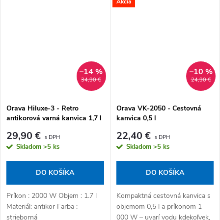
Akcia
automatické vypnutie po
automatické vypnutie po
uvarení a ochranu pred
uvarení a ochranu pred
zapnutím...
zapnutím bez...
–14 %
–10 %
34,90 €
24,90 €
Orava Hiluxe-3 - Retro
Orava VK-2050 - Cestovná
antikorová varná kanvica 1,7 l
kanvica 0,5 l
29,90 €
22,40 €
Skladom
>5 ks
Skladom
>5 ks
DO KOŠÍKA
DO KOŠÍKA
Príkon : 2000 W Objem : 1.7 l
Kompaktná cestovná kanvica s
Materiál: antikor Farba :
objemom 0,5 l a príkonom 1
strieborná
000 W – uvarí vodu kdekoľvek,