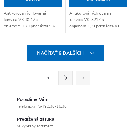
Antikorová rýchlovarná
Antikorová rýchlovarná
kanvica VK-3217 s
kanvica VK-3217 s
objemom 1,7 l prichádza v 6
objemom 1,7 l prichádza v 6
farebných prevedeniach – biela,
farebných prevedeniach – biela,
strieborná, červená, khaki
strieborná, červená, khaki
zelená, žltá a svetlá...
zelená, žltá a svetlá...
Ovládacie prvky výpisu
NAČÍTAŤ 9 ĎALŠÍCH
Stránkovanie
1
2
Poradíme Vám
Telefonicky Po-Pi 8:30-16:30
Predĺžená záruka
na vybraný sortiment.