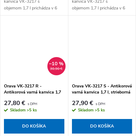
kanvica VK-3217 s
kanvica VK-3217 s
objemom 1,7 l prichádza v 6
objemom 1,7 l prichádza v 6
farebných prevedeniach – biela,
farebných prevedeniach – biela,
strieborná, červená, khaki
strieborná, červená, khaki
zelená, žltá a svetlá...
zelená, žltá a svetlá...
–10 %
30,90 €
Orava VK-3217 R -
Orava VK-3217 S - Antikorová
Antikorová varná kanvica 1,7
varná kanvica 1,7 l, strieborná
l, červená
27,80 €
27,90 €
Skladom
>5 ks
Skladom
>5 ks
DO KOŠÍKA
DO KOŠÍKA