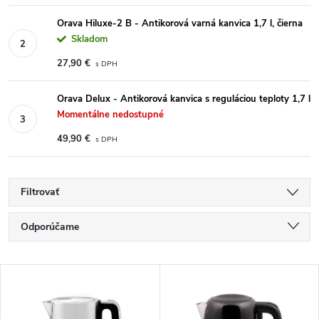
Orava Hiluxe-2 B - Antikorová varná kanvica 1,7 l, čierna
Skladom
27,90 €
Orava Delux - Antikorová kanvica s reguláciou teploty 1,7 l
Momentálne nedostupné
49,90 €
Filtrovať
Radenie produktov
Odporúčame
Najlacnejšie
Výpis produktov
Najdrahšie
Najpredávanejšie