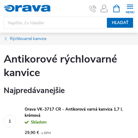
Prejsť na obsah
NÁKUPNÝ
HĽADAŤ
Rýchlovarné kanvice
Antikorové rýchlovarné
kanvice
Najpredávanejšie
Orava VK-3717 CR - Antikorová varná kanvica 1,7 l,
krémová
Skladom
29,90 €