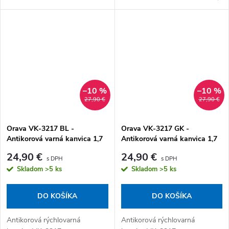
kde je zásuvka 230 V. Balenie
obsahuje 2 šálky, lyžičky,
zásobník na cukor aj praktické...
–10 %
–10 %
27,90 €
27,90 €
Orava VK-3217 BL -
Orava VK-3217 GK -
Antikorová varná kanvica 1,7
Antikorová varná kanvica 1,7
l, svetlá modrá
l, khaki zelená
24,90 €
24,90 €
Skladom
>5 ks
Skladom
>5 ks
DO KOŠÍKA
DO KOŠÍKA
Antikorová rýchlovarná
Antikorová rýchlovarná