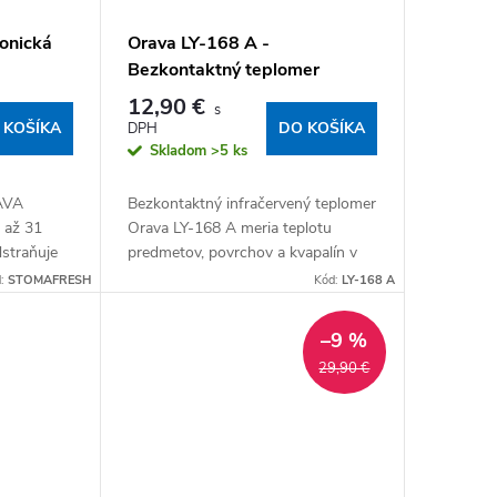
onická
Orava LY-168 A -
Bezkontaktný teplomer
12,90 €
 KOŠÍKA
DO KOŠÍKA
Skladom
>5 ks
AVA
Bezkontaktný infračervený teplomer
 až 31
Orava LY-168 A meria teplotu
straňuje
predmetov, povrchov a kvapalín v
ku ako
rozsahu 0 °C – 60 °C. Výsledok sa
d:
STOMAFRESH
Kód:
LY-168 A
istiacich
zobrazí na farebnom LCD...
–9 %
29,90 €