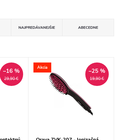
NAJPREDÁVANEJŠIE
ABECEDNE
Akcia
–16 %
–25 %
29,90 €
19,90 €
ontaktný
Orava ZVK-207 - Ionizačná