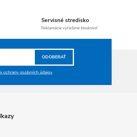
Servisné stredisko
Reklamácie vyriešime bleskovo!
ODOBERAŤ
i ochrany osobných údajov
dkazy