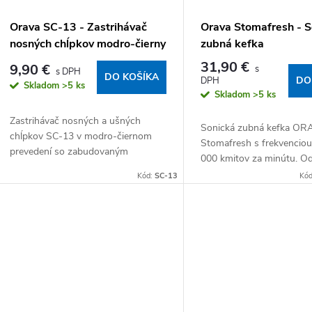
Orava SC-13 - Zastrihávač
Orava Stomafresh - S
nosných chĺpkov modro-čierny
zubná kefka
31,90 €
9,90 €
DO KOŠÍKA
DO
Skladom
>5 ks
Skladom
>5 ks
Zastrihávač nosných a ušných
Sonická zubná kefka OR
chĺpkov SC-13 v modro-čiernom
Stomafresh s frekvenciou
prevedení so zabudovaným
000 kmitov za minútu. Od
osvetlením a 2 vymeniteľnými
až 7× viac zubného povla
Kód:
SC-13
Kó
strihacie hlavami pre presnú úpravu.
bežná manuálna kefka. 5 č
Napájanie: batéria 1× AA...
režimov, vstavaný...