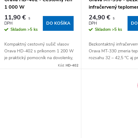
1 000 W
infračervený teplome
11,90 €
24,90 €
DO KOŠÍKA
DO
Skladom
>5 ks
Skladom
>5 ks
Kompaktný cestovný sušič vlasov
Bezkontaktný infračerven
Orava HD-402 s príkonom 1 200 W
Orava MT-330 zmeria tepl
je praktický pomocník na dovolenky,
rozsahu 32 – 42,5 °C aj 
služobné cesty aj víkendové pobyty.
(0 – 100 °C) za asi 1 seku
Kód:
HD-402
Zaberie minimum miesta, no
Zaregistrovaný Štátnym...
postará sa o...