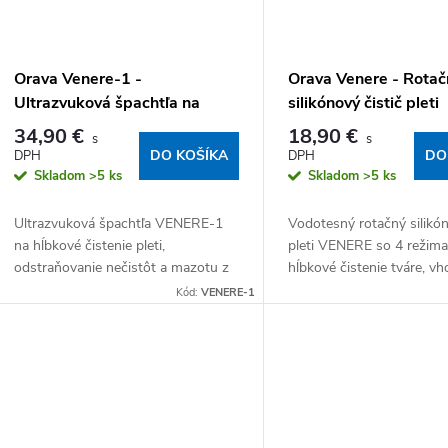
Orava Venere-1 -
Orava Venere - Rotač
Ultrazvuková špachtľa na
silikónový čistič pleti
čistenie pleti
34,90 €
18,90 €
DO KOŠÍKA
DO
Skladom
>5 ks
Skladom
>5 ks
Ultrazvuková špachtľa VENERE-1
Vodotesný rotačný silikón
na hĺbkové čistenie pleti,
pleti VENERE so 4 režima
odstraňovanie nečistôt a mazotu z
hĺbkové čistenie tváre, v
pórov a stimuláciu pokožky. Vhodná
všetky typy pleti a vekové
Kód:
VENERE-1
pre všetky typy pleti a vekové
Napájanie: vstavaný Li-io
skupiny. Napájanie:...
akumulátor...