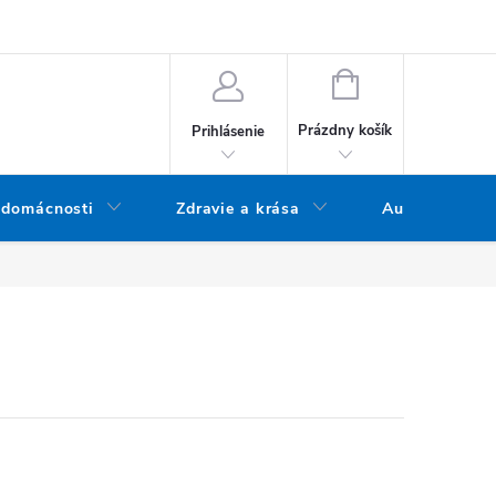
bných údajov
Doprava a platba
Blog
Vrátenie tovaru
NÁKUPNÝ KOŠÍK
Prázdny košík
Prihlásenie
 domácnosti
Zdravie a krása
Audio