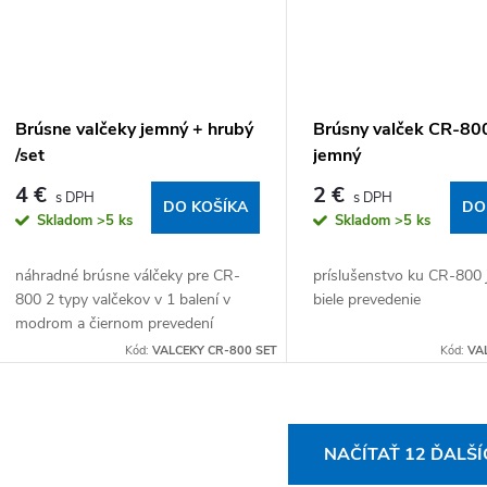
Brúsne valčeky jemný + hrubý
Brúsny valček CR-80
/set
jemný
4 €
2 €
DO KOŠÍKA
DO
Skladom
>5 ks
Skladom
>5 ks
náhradné brúsne válčeky pre CR-
príslušenstvo ku CR-800
800 2 typy valčekov v 1 balení v
biele prevedenie
modrom a čiernom prevedení
Kód:
VALCEKY CR-800 SET
Kód:
VA
Ovládacie prvky výpisu
NAČÍTAŤ 12 ĎALŠ