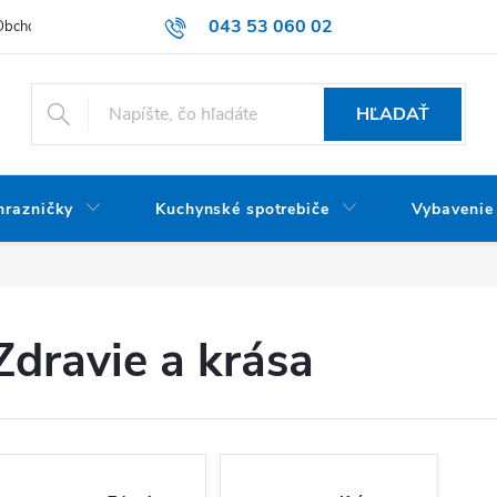
043 53 060 02
Obchodné podmienky
Dodacie podmienky
Podmienky ochrany oso
HĽADAŤ
mrazničky
Kuchynské spotrebiče
Vybavenie
Zdravie a krása