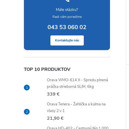
Máte otázku?
Radi vám poradíme
043 53 060 02
Kontaktujte nás
TOP 10 PRODUKTOV
Orava WMO-614 X - Spredu plnená
práčka strieborná SLIM, 6kg
339 €
Orava Tenera - Žehlička a kulma na
vlasy 2 v 1
21,90 €
Orava HD-402 - Cestovný fén 1 000