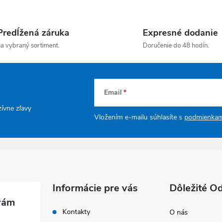
Predĺžená záruka
Expresné dodanie
a vybraný sortiment.
Doručenie do 48 hodín.
Email
zívne zľavy
Vložením e-mailu súhlasíte s
podmienkam
Informácie pre vás
Dôležité O
Kontakty
O nás