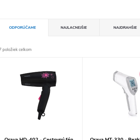
Radenie produktov
ODPORÚČAME
NAJLACNEJŠIE
NAJDRAHŠIE
7
položiek celkom
Výpis produktov
Orava HD-402 - Cestovný fén
Orava MT-330 - Bezk