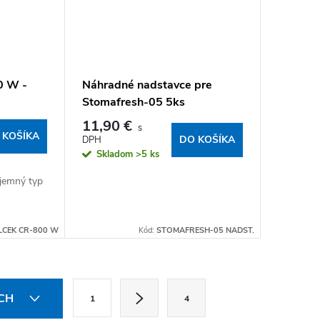
0 W -
Náhradné nadstavce pre
Stomafresh-05 5ks
11,90 €
 KOŠÍKA
DO KOŠÍKA
Skladom
>5 ks
 jemný typ
LCEK CR-800 W
Kód:
STOMAFRESH-05 NADST.
Stránkovanie
ÍCH
1
4