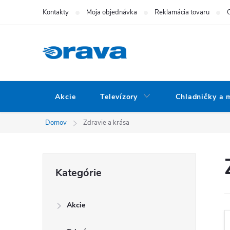
Prejsť na obsah
Kontakty
Moja objednávka
Reklamácia tovaru
Akcie
Televízory
Chladničky a 
Domov
Zdravie a krása
Bočný panel
Preskočiť kategórie
Kategórie
Akcie