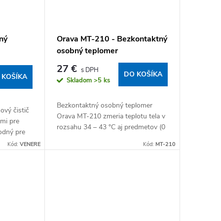
ný
Orava MT-210 - Bezkontaktný
osobný teplomer
27 €
DO KOŠÍKA
 KOŠÍKA
Skladom
>5 ks
Bezkontaktný osobný teplomer
ový čistič
Orava MT-210 zmeria teplotu tela v
mi pre
rozsahu 34 – 43 °C aj predmetov (0
hodný pre
– 93 °C) do 1 sekundy. Výsledok
 skupiny.
Kód:
VENERE
Kód:
MT-210
zobrazí na LED...
n