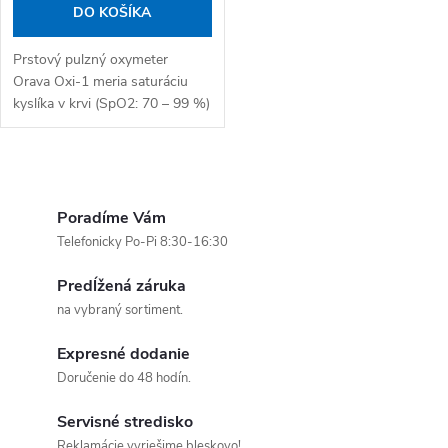
DO KOŠÍKA
Prstový pulzný oxymeter
Orava Oxi-1 meria saturáciu
kyslíka v krvi (SpO2: 70 – 99 %)
a tepovú frekvenciu (30 – 240
úderov/min) do niekoľkých
sekúnd. Napájanie: 2×...
Ovládacie prvky výpisu
Poradíme Vám
Telefonicky Po-Pi 8:30-16:30
Predĺžená záruka
na vybraný sortiment.
Expresné dodanie
Doručenie do 48 hodín.
Servisné stredisko
Reklamácie vyriešime bleskovo!