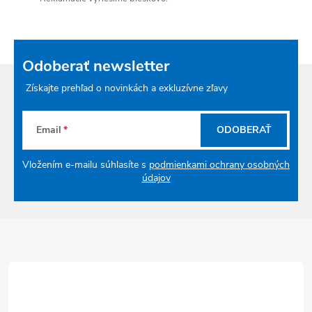
Odoberať newsletter
Získajte prehľad o novinkách a exkluzívne zľavy
Email
ODOBERAŤ
Vložením e-mailu súhlasíte s
podmienkami ochrany osobných
údajov
Zápätie