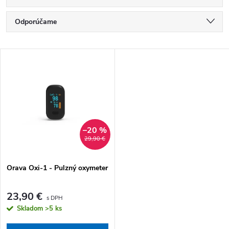
Radenie produktov
Odporúčame
Najlacnejšie
Výpis produktov
Najdrahšie
Najpredávanejšie
Abecedne
–20 %
29,90 €
Orava Oxi-1 - Pulzný oxymeter
23,90 €
Skladom
>5 ks