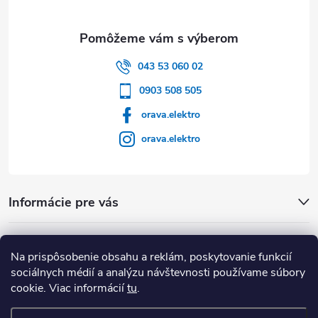
043 53 060 02
0903 508 505
orava.elektro
orava.elektro
Informácie pre vás
Dôležité Odkazy
Na prispôsobenie obsahu a reklám, poskytovanie funkcií
sociálnych médií a analýzu návštevnosti používame súbory
cookie. Viac informácií
tu
.