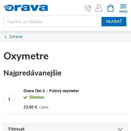
Prejsť na obsah
NÁKUPNÝ
HĽADAŤ
Zdravie
Oxymetre
Najpredávanejšie
Orava Oxi-1 - Pulzný oxymeter
Skladom
23,90 €
Filtrovať