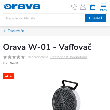
Prejsť na obsah
NÁKUPNÝ
HĽADAŤ
Toustovače
Orava W-01 - Vafľovač
Podrobnosti hodnotenia
Neohodnotené
Kód:
W-01
Akcia