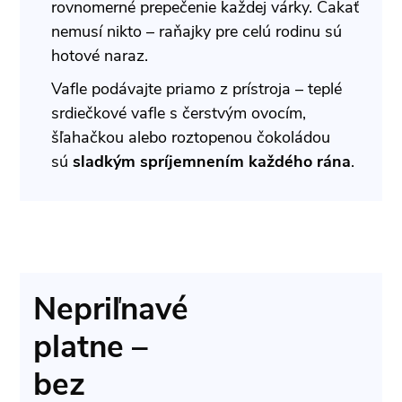
rovnomerné prepečenie každej várky. Čakať
nemusí nikto – raňajky pre celú rodinu sú
hotové naraz.
Vafle podávajte priamo z prístroja – teplé
srdiečkové vafle s čerstvým ovocím,
šľahačkou alebo roztopenou čokoládou
sú
sladkým spríjemnením každého rána
.
Nepriľnavé
platne –
bez