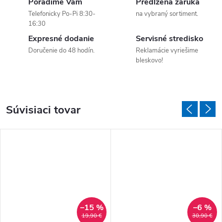
Poradíme Vám
Predĺžená záruka
Telefonicky Po-Pi 8:30-
na vybraný sortiment.
16:30
Expresné dodanie
Servisné stredisko
Doručenie do 48 hodín.
Reklamácie vyriešime
bleskovo!
Súvisiaci tovar
–15 %
–6 %
19,90 €
30,90 €