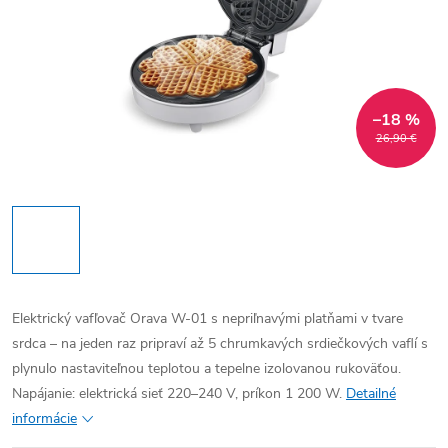
–18 %
26,90 €
Elektrický vafľovač Orava W-01 s nepriľnavými platňami v tvare
srdca – na jeden raz pripraví až 5 chrumkavých srdiečkových vaflí s
plynulo nastaviteľnou teplotou a tepelne izolovanou rukoväťou.
Napájanie: elektrická sieť 220–240 V, príkon 1 200 W.
Detailné
informácie