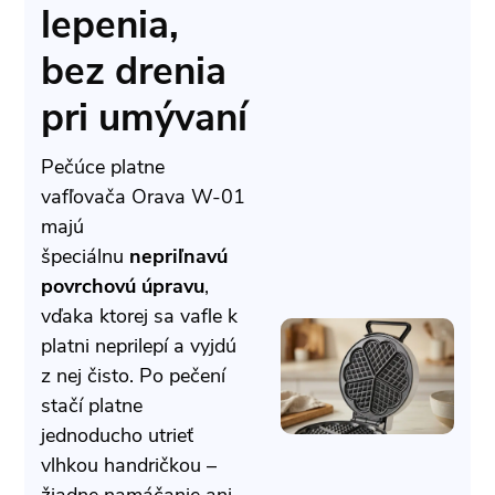
lepenia,
bez drenia
pri umývaní
Pečúce platne
vafľovača Orava W-01
majú
špeciálnu
nepriľnavú
povrchovú úpravu
,
vďaka ktorej sa vafle k
platni neprilepí a vyjdú
z nej čisto. Po pečení
stačí platne
jednoducho utrieť
vlhkou handričkou –
žiadne namáčanie ani