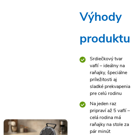
Výhody
produktu
Srdiečkový tvar
vaflí – ideálny na
raňajky, špeciálne
príležitosti aj
sladké prekvapenia
pre celú rodinu
Na jeden raz
pripraví až 5 vaflí –
celá rodina má
raňajky na stole za
pár minút