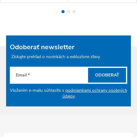
Odoberať newsletter
Získajte prehľad o novinkách a exkluzívne zľavy
Email
ODOBERAŤ
Vložením e-mailu súhlasíte s
podmienkami ochrany osobných
údajov
Zápätie