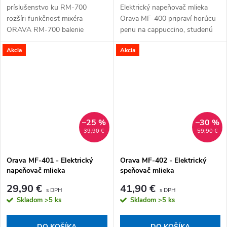
príslušenstvo ku RM-700
Elektrický napeňovač mlieka
rozšíri funkčnosť mixéra
Orava MF-400 pripraví horúcu
ORAVA RM-700 balenie
penu na cappuccino, studenú
obsahuje mlynček na kávu
penu na ľadovú kávu aj ohrieva
Akcia
Akcia
mlieko – všetko v jednom
prístroji. Napájanie:...
–25 %
–30 %
39,90 €
59,90 €
Orava MF-401 - Elektrický
Orava MF-402 - Elektrický
napeňovač mlieka
speňovač mlieka
29,90 €
41,90 €
Skladom
>5 ks
Skladom
>5 ks
DO KOŠÍKA
DO KOŠÍKA