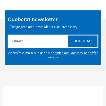
Odoberať newsletter
Získajte prehľad o novinkách a exkluzívne zľavy
Email
ODOBERAŤ
Vložením e-mailu súhlasíte s
podmienkami ochrany osobných
údajov
Zápätie