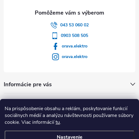
043 53 060 02
0903 508 505
orava.elektro
orava.elektro
Informácie pre vás
Dôležité Odkazy
Na prispôsobenie obsahu a reklám, poskytovanie funkcií
sociálnych médií a analýzu návštevnosti používame súbory
cookie. Viac informácií
tu
.
Nastavenie