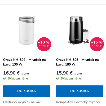
Najlacnejšie
Výpis produktov
Najdrahšie
Najpredávanejšie
Abecedne
–10 %
–15 %
18,90 €
18,90 €
Orava KM-802 - Mlynček na
Orava KM-803 - Mlynček na
kávu, 130 W
kávu, 180 W
16,90 €
15,90 €
Skladom
>5 ks
Skladom
>5 ks
DO KOŠÍKA
DO KOŠÍKA
Elektrický mlynček na kávu
Kompaktný elektrický mlynček