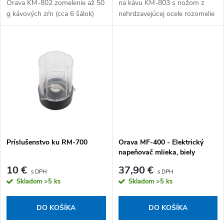
Orava KM-802 zomelenie až 50
na kávu KM-803 s nožom z
g kávových zŕn (cca 6 šálok)
nehrdzavejúcej ocele rozomelie
naraz – čerstvá mletá káva s
až 45 g kávových zŕn (cca 6
regulovateľnou hrúbkou mletia
šálok) jedným spustením.
kedykoľvek. Napájanie:...
Príkon: 180 W, napájanie:
elektrická...
Príslušenstvo ku RM-700
Orava MF-400 - Elektrický
napeňovač mlieka, biely
10 €
37,90 €
Skladom
>5 ks
Skladom
>5 ks
DO KOŠÍKA
DO KOŠÍKA