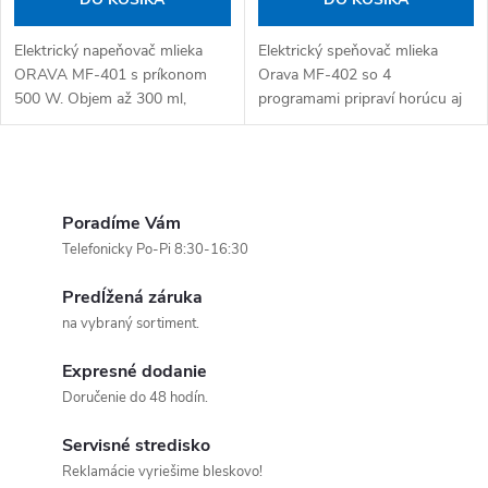
Elektrický napeňovač mlieka
Elektrický speňovač mlieka
ORAVA MF-401 s príkonom
Orava MF-402 so 4
500 W. Objem až 300 ml,
programami pripraví horúcu aj
odnímateľný podstavec,
studenú mliečnu penu, ohrieje
automatický standby režim.
mlieko na latte aj zmiešaná
Napájanie: elektrika.
ľadovú kávu – všetko jedným...
Ovládacie prvky výpisu
Poradíme Vám
Telefonicky Po-Pi 8:30-16:30
Predĺžená záruka
na vybraný sortiment.
Expresné dodanie
Doručenie do 48 hodín.
Servisné stredisko
Reklamácie vyriešime bleskovo!