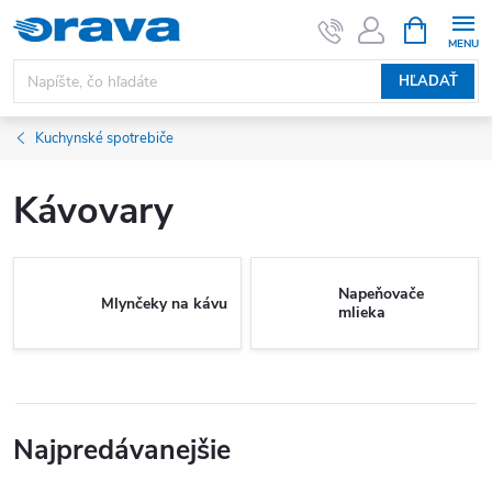
Prejsť na obsah
NÁKUPNÝ
HĽADAŤ
Kuchynské spotrebiče
Kávovary
Napeňovače
Mlynčeky na kávu
mlieka
Najpredávanejšie