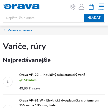
Prejsť na obsah
NÁKUPNÝ
HĽADAŤ
Varenie a pečenie
Variče, rúry
Najpredávanejšie
Orava VP-22i - Indukčný sklokeramický varič
Skladom
49,90 €
Orava VP-91 W - Elektrická dvojplatnička s priemerom
155 mm a 185 mm, biela