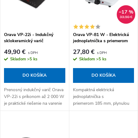
–17 %
33,90 €
Orava VP-22i - Indukčný
Orava VP-81 W - Elektrická
sklokeramický varič
jednoplatnička s priemerom
185 mm, biela
49,90 €
27,80 €
Skladom
>5 ks
Skladom
>5 ks
DO KOŠÍKA
DO KOŠÍKA
Prenosný indukčný varič Orava
Kompaktná elektrická
VP-22i s príkonom až 2 000 W
jednoplatnička s
je praktické riešenie na varenie
priemerom 185 mm, plynulou
doma aj mimo kuchyne. Hodí
reguláciou teploty termostatom
sa na chatu, internát, ubytovňu
a svetelnou kontrolkou ohrevu.
alebo ako doplnkový varič...
Napájanie: elektrická sieť 220–
240...