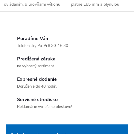
ovládaním, 9 úrovňami výkonu
platne 185 mm a plynulou
a 8 teplotnými stupňami od 60
reguláciou teploty
°C do 270 °C. Detský zámok,
termostatom. Svetelná
časovač a tichý chod len 18
kontrolka ohrevu, manuálne
Ovládacie prvky výpisu
dB....
ovládanie. Farba: strieborná....
Poradíme Vám
Telefonicky Po-Pi 8:30-16:30
Predĺžená záruka
na vybraný sortiment.
Expresné dodanie
Doručenie do 48 hodín.
Servisné stredisko
Reklamácie vyriešime bleskovo!