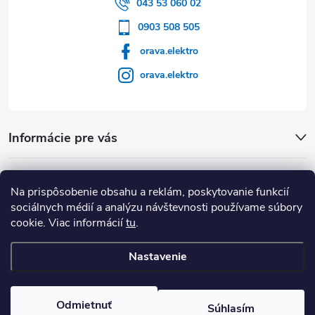
043 53 060 02
0903 508 505
orava.elektro
orava.elektro
Informácie pre vás
Dôležité Odkazy
Na prispôsobenie obsahu a reklám, poskytovanie funkcií
sociálnych médií a analýzu návštevnosti používame súbory
cookie. Viac informácií
tu
.
Nastavenie
Copyright 2026
Orava Elektro
. Všetky práva vyhradené.
Upraviť
nastavenie cookies
Odmietnuť
Súhlasím