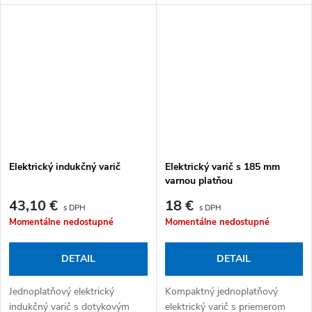
objemom 28 l a celkovým
000 W) a dotykovým ovládaním
príkonom 2 600 W umožňuje
s LED displejom. Napájanie:
variť, piecť aj grilovať na jednom
elektrická...
mieste.
Elektrický indukčný varič
Elektrický varič s 185 mm
varnou platňou
43,10 €
18 €
Momentálne nedostupné
Momentálne nedostupné
DETAIL
DETAIL
Jednoplatňový elektrický
Kompaktný jednoplatňový
indukčný varič s dotykovým
elektrický varič s priemerom