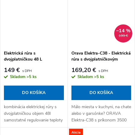
–14 %
199 €
Elektrická rúra s
Orava Elektra-C38 - Elektrická
dvojplatničkou 48 L
rúra s dvojplatničkovým
sklokeramickým varičom 38L
149 €
169,20 €
Skladom
>5 ks
Skladom
>5 ks
DO KOŠÍKA
DO KOŠÍKA
kombinácia elektrickej rúry s
Málo miesta v kuchyni, na chate
dvojplatničkou objem 48l
alebo v garsónke? ORAVA
samostatné regulovanie teploty
Elektra-C38 s príkonom 3500
platní ideálna aj na ohrievanie
W kombinuje elektrickú rúru a
Akcia
jedla, či zapekanie
sklokeramickú dvojplatničku do