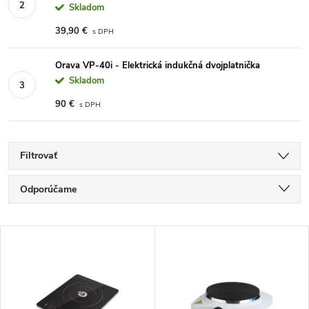
Skladom
39,90 €
Orava VP-40i - Elektrická indukčná dvojplatnička
Skladom
90 €
Filtrovať
Radenie produktov
Odporúčame
Najlacnejšie
Výpis produktov
Najdrahšie
Najpredávanejšie
Abecedne