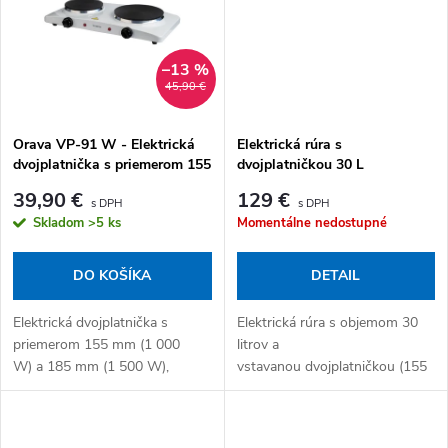
–13 %
45,90 €
Orava VP-91 W - Elektrická
Elektrická rúra s
dvojplatnička s priemerom 155
dvojplatničkou 30 L
mm a 185 mm, biela
39,90 €
129 €
Skladom
>5 ks
Momentálne nedostupné
DO KOŠÍKA
DETAIL
Elektrická dvojplatnička s
Elektrická rúra s objemom 30
priemerom 155 mm (1 000
litrov a
W) a 185 mm (1 500 W),
vstavanou dvojplatničkou (155
plynulou reguláciou teploty
mm / 188 mm), grilovacím
termostatom a svetelným
ražňom a plynulou reguláciou
indikátorom prevádzky....
teploty 100–230 °C....