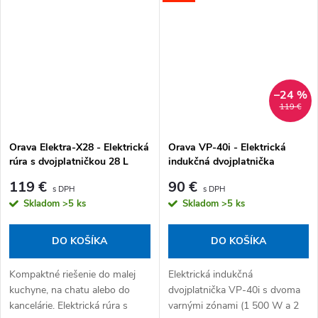
jedného kompaktného
spotrebiča,...
–24 %
119 €
Orava Elektra-X28 - Elektrická
Orava VP-40i - Elektrická
rúra s dvojplatničkou 28 L
indukčná dvojplatnička
119 €
90 €
Skladom
>5 ks
Skladom
>5 ks
DO KOŠÍKA
DO KOŠÍKA
Kompaktné riešenie do malej
Elektrická indukčná
kuchyne, na chatu alebo do
dvojplatnička VP-40i s dvoma
kancelárie. Elektrická rúra s
varnými zónami (1 500 W a 2