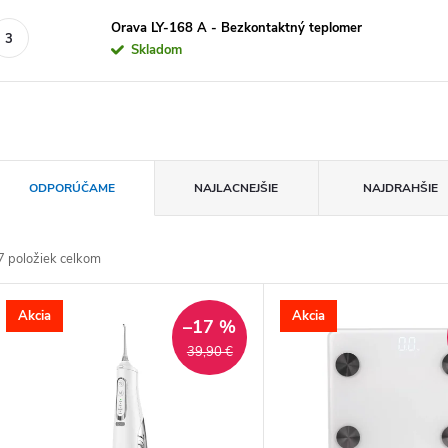
Orava LY-168 A - Bezkontaktný teplomer
Skladom
Radenie produktov
ODPORÚČAME
NAJLACNEJŠIE
NAJDRAHŠIE
7
položiek celkom
Výpis produktov
Akcia
Akcia
–17 %
39,90 €