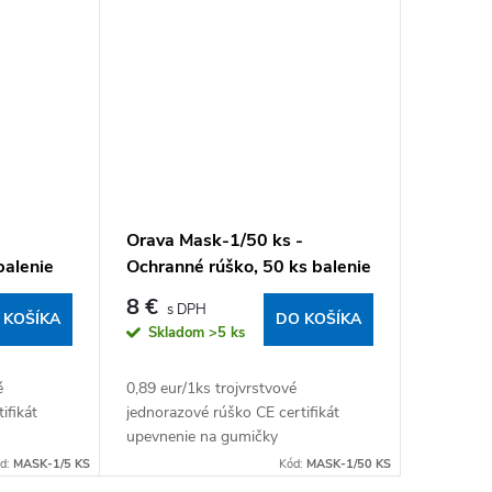
Orava Mask-1/50 ks -
balenie
Ochranné rúško, 50 ks balenie
8 €
 KOŠÍKA
DO KOŠÍKA
Skladom
>5 ks
é
0,89 eur/1ks trojvrstvové
ifikát
jednorazové rúško CE certifikát
upevnenie na gumičky
d:
MASK-1/5 KS
Kód:
MASK-1/50 KS