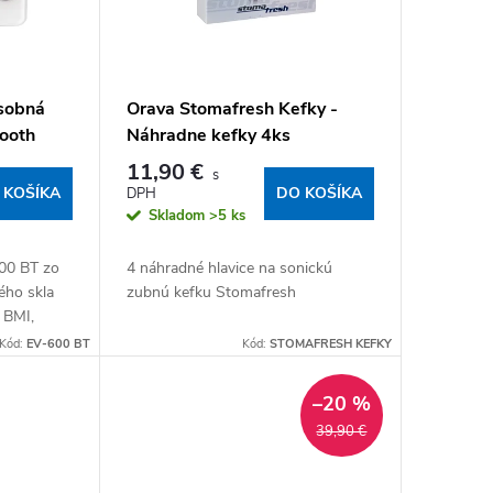
sobná
Orava Stomafresh Kefky -
tooth
Náhradne kefky 4ks
11,90 €
 KOŠÍKA
DO KOŠÍKA
Skladom
>5 ks
00 BT zo
4 náhradné hlavice na sonickú
ého skla
zubnú kefku Stomafresh
 BMI,
u,
Kód:
EV-600 BT
Kód:
STOMAFRESH KEFKY
–20 %
39,90 €