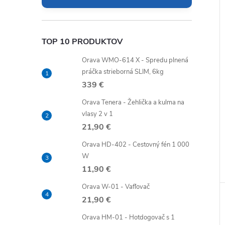
TOP 10 PRODUKTOV
Orava WMO-614 X - Spredu plnená
práčka strieborná SLIM, 6kg
339 €
Orava Tenera - Žehlička a kulma na
vlasy 2 v 1
21,90 €
Orava HD-402 - Cestovný fén 1 000
W
11,90 €
Orava W-01 - Vafľovač
21,90 €
Orava HM-01 - Hotdogovač s 1