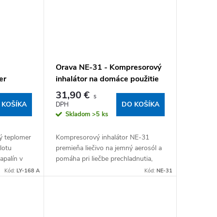
Orava NE-31 - Kompresorový
er
inhalátor na domáce použitie
31,90 €
 KOŠÍKA
DO KOŠÍKA
Skladom
>5 ks
ý teplomer
Kompresorový inhalátor NE-31
lotu
premieňa liečivo na jemný aerosól a
apalín v
pomáha pri liečbe prechladnutia,
sledok sa
kašľa, astmy a bronchitídy priamo
Kód:
LY-168 A
Kód:
NE-31
..
doma. V balení sú 2 masky (pre
dospelých aj...