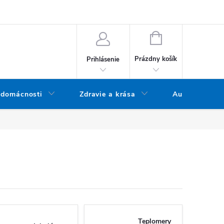
bných údajov
Doprava a platba
Blog
Vrátenie tovaru
NÁKUPNÝ KOŠÍK
Prázdny košík
Prihlásenie
 domácnosti
Zdravie a krása
Audio
Teplomery