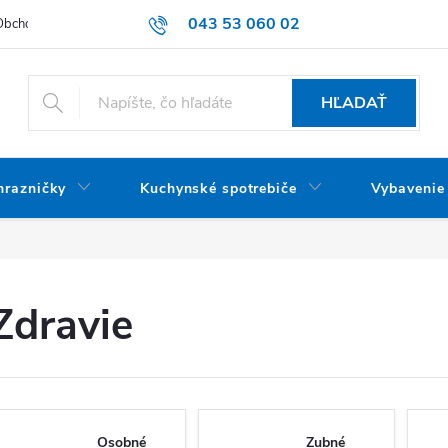
043 53 060 02
Obchodné podmienky
Dodacie podmienky
Podmienky ochrany oso
HĽADAŤ
mrazničky
Kuchynské spotrebiče
Vybavenie
Zdravie
Osobné
Zubné