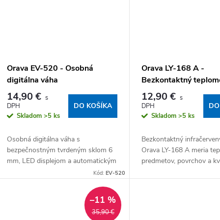
Orava EV-520 - Osobná
Orava LY-168 A -
digitálna váha
Bezkontaktný teplom
14,90 €
12,90 €
DO KOŠÍKA
DO
Skladom
>5 ks
Skladom
>5 ks
Osobná digitálna váha s
Bezkontaktný infračerven
bezpečnostným tvrdeným sklom 6
Orava LY-168 A meria tep
mm, LED displejom a automatickým
predmetov, povrchov a kv
zapnutím dotykom chodidla.
rozsahu 0 °C – 60 °C. Vý
Kód:
EV-520
Meranie do 180 kg, napájanie 3× 1,5
zobrazí na farebnom LCD.
V AAA batériami.
–11 %
35,90 €