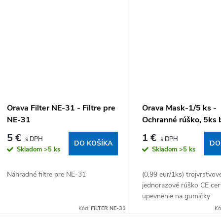
Orava Filter NE-31 - Filtre pre
Orava Mask-1/5 ks -
NE-31
Ochranné rúško, 5ks 
5 €
1 €
DO KOŠÍKA
DO
Skladom
>5 ks
Skladom
>5 ks
Náhradné filtre pre NE-31
(0,99 eur/1ks) trojvrstvov
jednorazové rúško CE cert
upevnenie na gumičky
Kód:
FILTER NE-31
Kó