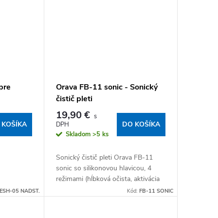
pre
Orava FB-11 sonic - Sonický
čistič pleti
19,90 €
 KOŠÍKA
DO KOŠÍKA
Skladom
>5 ks
Sonický čistič pleti Orava FB-11
sonic so silikonovou hlavicou, 4
režimami (hĺbková očista, aktivácia
pokožky, peeling, mikromasáž) a
SH-05 NADST.
Kód:
FB-11 SONIC
nastaviteľnou rýchlosťou.
Vodotesný,...