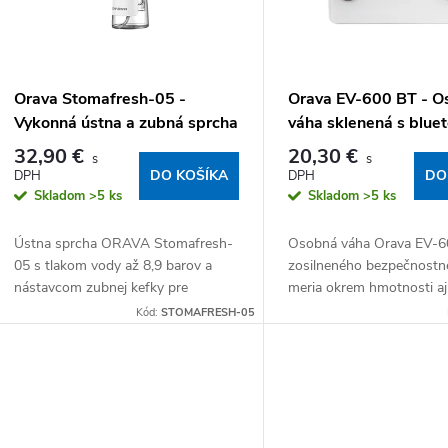
Orava Stomafresh-05 -
Orava EV-600 BT - O
Vykonná ústna a zubná sprcha
váha sklenená s blue
32,90 €
20,30 €
DO KOŠÍKA
DO
Skladom
>5 ks
Skladom
>5 ks
Ústna sprcha ORAVA Stomafresh-
Osobná váha Orava EV-6
05 s tlakom vody až 8,9 barov a
zosilneného bezpečnostn
nástavcom zubnej kefky pre
meria okrem hmotnosti aj
komplexnú starostlivosť o zuby,
podiel tuku, svalovú hmot
Kód:
STOMAFRESH-05
ďasná aj jazyk. 4 režimy čistenia, 5
hydratáciu, hmotu kostí a
vymeniteľných dýz a...
metabolické...