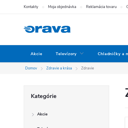
Prejsť na obsah
Kontakty
Moja objednávka
Reklamácia tovaru
Akcie
Televízory
Chladničky a 
Domov
Zdravie a krása
Zdravie
Bočný panel
Preskočiť kategórie
Kategórie
Akcie