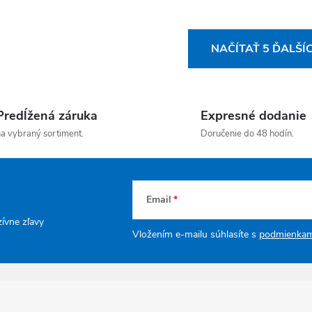
Ovládacie prvky výpisu
NAČÍTAŤ 5 ĎALŠÍ
Predĺžená záruka
Expresné dodanie
a vybraný sortiment.
Doručenie do 48 hodín.
Email
zívne zľavy
Vložením e-mailu súhlasíte s
podmienkam