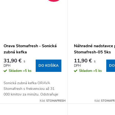
Orava Stomafresh - Sonická
Náhradné nadstavce 
zubná kefka
Stomafresh-05 5ks
31,90 €
11,90 €
DO KOŠÍKA
DO
Skladom
>5 ks
Skladom
>5 ks
Sonická zubná kefka ORAVA
Stomafresh s frekvenciou až 31
000 kmitov za minútu. Odstraňuje
až 7× viac zubného povlaku ako
Kód:
STOMAFRESH
Kód:
STOMAFRE
bežná manuálna kefka. 5 čistiacich
režimov, vstavaný...