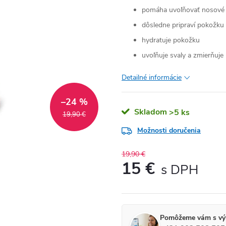
pomáha uvoľňovať nosové 
dôsledne pripraví pokožku 
hydratuje pokožku
uvoľňuje svaly a zmierňuje 
Detailné informácie
–24 %
Skladom
>5 ks
19,90 €
Možnosti doručenia
19,90 €
15 €
Jednotková cena:
Pomôžeme vám s vý