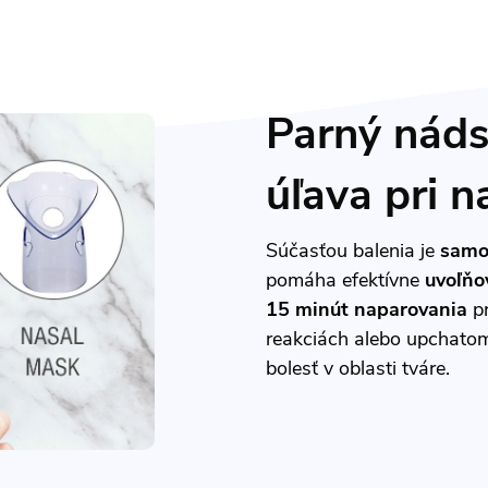
Parný náds
úľava pri n
Súčasťou balenia je
samo
pomáha efektívne
uvoľňo
15 minút naparovania
pr
reakciách alebo upchatom
bolesť v oblasti tváre.