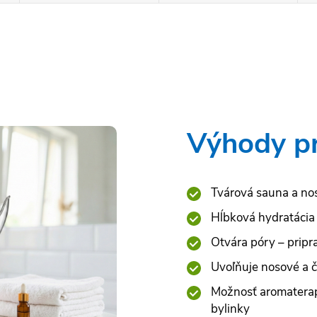
Výhody p
Tvárová sauna a nos
Hĺbková hydratácia 
Otvára póry – pripr
Uvoľňuje nosové a č
Možnosť aromaterapi
bylinky