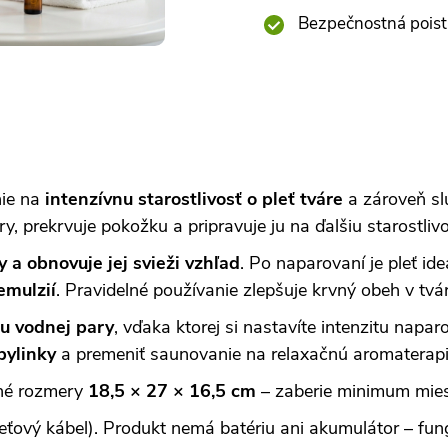
Bezpečnostná poist
nie na
intenzívnu starostlivosť o pleť tváre
a zároveň sl
, prekrvuje pokožku a pripravuje ju na ďalšiu starostlivo
 a obnovuje jej svieži vzhľad
. Po naparovaní je pleť id
emulzií
. Pravidelné používanie zlepšuje krvný obeh v tvá
ou vodnej pary
, vďaka ktorej si nastavíte intenzitu nap
bylinky
a premeniť saunovanie na relaxačnú aromaterapi
né rozmery
18,5 × 27 × 16,5 cm
– zaberie minimum mies
ieťový kábel). Produkt nemá batériu ani akumulátor – fungu