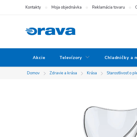
Prejsť na obsah
Kontakty
Moja objednávka
Reklamácia tovaru
Akcie
Televízory
Chladničky a 
Domov
Zdravie a krása
Krása
Starostlivosť o p