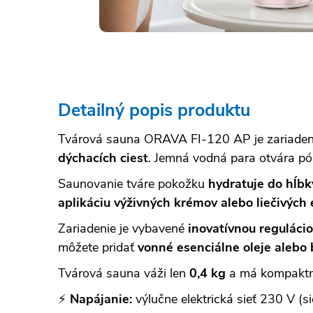
Detailný popis produktu
Tvárová sauna ORAVA FI-120 AP je zariade
dýchacích ciest
. Jemná vodná para otvára póry
Saunovanie tváre pokožku
hydratuje do hĺbky
aplikáciu výživných krémov alebo liečivých 
Zariadenie je vybavené
inovatívnou reguláci
môžete pridať
vonné esenciálne oleje alebo 
Tvárová sauna váži len
0,4 kg
a má kompakt
⚡
Napájanie:
výlučne elektrická sieť 230 V (s