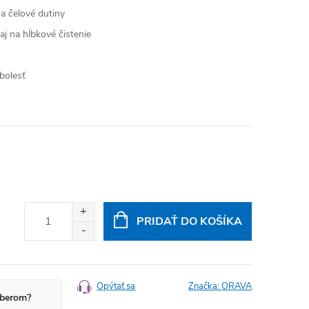
a čelové dutiny
aj na hĺbkové čistenie
bolesť
PRIDAŤ DO KOŠÍKA
Opýtať sa
Značka:
ORAVA
berom?