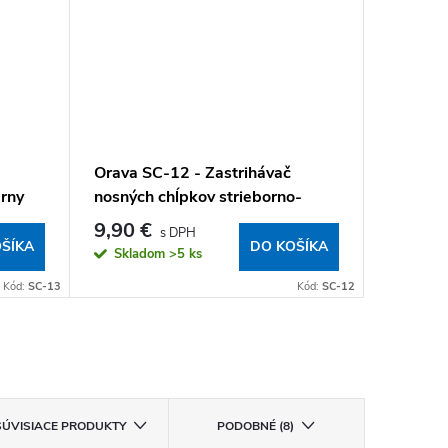
Orava SC-12 - Zastrihávač
Multifun
rny
nosných chĺpkov strieborno-
a chĺpko
čierny
9,90 €
29,90
ŠÍKA
DO KOŠÍKA
Skladom
>5 ks
Sklad
Kód:
SC-13
Kód:
SC-12
SÚVISIACE PRODUKTY
PODOBNÉ (8)