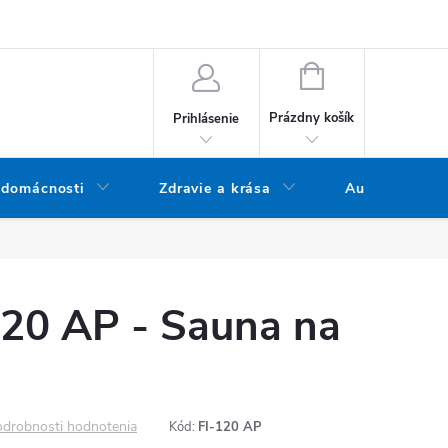
bných údajov
Doprava a platba
Blog
Vrátenie tovaru
NÁKUPNÝ KOŠÍK
Prázdny košík
Prihlásenie
 domácnosti
Zdravie a krása
Audio
120 AP - Sauna na
drobnosti hodnotenia
Kód:
FI-120 AP