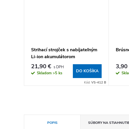
ov, fúzov
Strihací strojček s nabíjateľným
Brúsn
Li-ion akumulátorom
21,90 €
3,90
KOŠÍKA
DO KOŠÍKA
Skladom
>5 ks
Skl
S-100 SHAVER
Kód:
VS-412 B
POPIS
SÚBORY NA STIAHNUTI