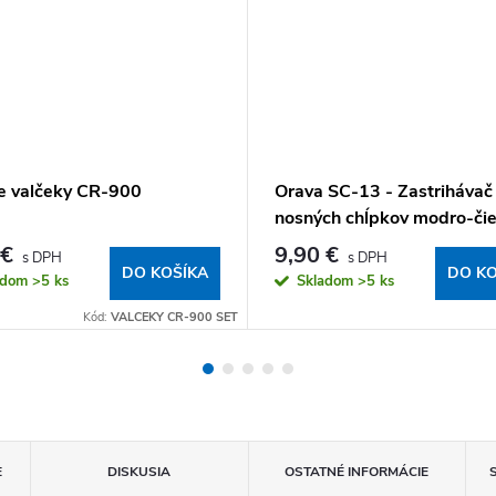
e valčeky CR-900
Orava SC-13 - Zastrihávač
nosných chĺpkov modro-čie
 €
9,90 €
DO KOŠÍKA
DO KO
adom
>5 ks
Skladom
>5 ks
Kód:
VALCEKY CR-900 SET
E
DISKUSIA
OSTATNÉ INFORMÁCIE