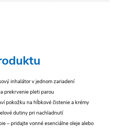
roduktu
ový inhalátor v jednom zariadení
a prekrvenie pleti parou
aví pokožku na hĺbkové čistenie a krémy
elové dutiny pri nachladnutí
e – pridajte vonné esenciálne oleje alebo