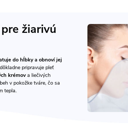
pre žiarivú
atuje do hĺbky a obnoví jej
dôkladne pripravuje pleť
ných krémov
a liečivých
obeh v pokožke tváre, čo sa
 tepla.