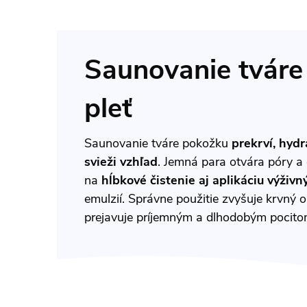
Saunovanie tváre 
pleť
Saunovanie tváre pokožku
prekrví, hydr
svieži vzhľad
. Jemná para otvára póry a 
na
hĺbkové čistenie aj aplikáciu výživ
emulzií. Správne použitie zvyšuje krvný 
prejavuje príjemným a dlhodobým pocitom