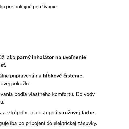
ka pre pokojné používanie
úži ako
parný inhalátor na uvoľnenie
sť.
eálne pripravená na
hĺbkové čistenie,
rovej pokožke.
arovania podľa vlastného komfortu. Do vody
u.
ta v kúpeľni. Je dostupná v
ružovej farbe
.
je iba po pripojení do elektrickej zásuvky.