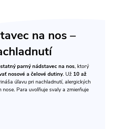
tavec na nos –
achladnutí
statný parný nádstavec na nos
, ktorý
vať nosové a čelové dutiny
. Už
10 až
ináša úľavu pri nachladnutí, alergických
 nose. Para uvoľňuje svaly a zmierňuje