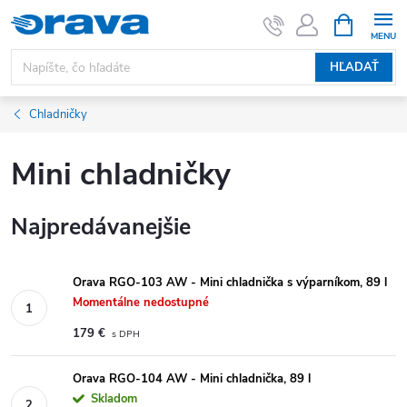
Prejsť na obsah
NÁKUPNÝ
HĽADAŤ
Chladničky
Mini chladničky
Najpredávanejšie
Orava RGO-103 AW - Mini chladnička s výparníkom, 89 l
Momentálne nedostupné
179 €
Orava RGO-104 AW - Mini chladnička, 89 l
Skladom