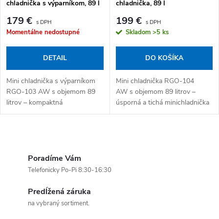
chladnička s výparníkom, 89 l
chladnička, 89 l
179 €
199 €
Momentálne nedostupné
Skladom
>5 ks
DETAIL
DO KOŠÍKA
Mini chladnička s výparníkom
Mini chladnička RGO-104
RGO-103 AW s objemom 89
AW s objemom 89 litrov –
litrov – kompaktná
úsporná a tichá minichladnička
minichladnička s mraziacou
pre menší byt, kanceláriu alebo
časťou 12 litrov pre menší byt,
záhradný domček. Napájanie:
kanceláriu alebo...
elektrická...
Ovládacie prvky výpisu
Poradíme Vám
Telefonicky Po-Pi 8:30-16:30
Predĺžená záruka
na vybraný sortiment.