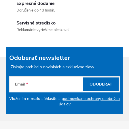
Expresné dodanie
Doručenie do 48 hodín.
Servisné stredisko
Reklamácie vyriešime bleskovo!
Odoberať newsletter
Získajte prehľad o novinkách a exkluzívne zľavy
Email
ODOBERAŤ
Vložením e-mailu súhlasíte s
podmienkami ochrany osobných
údajov
Zápätie