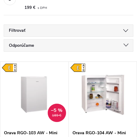
199 €
Filtrovať
Radenie produktov
Odporúčame
Najlacnejšie
Výpis produktov
Najdrahšie
Najpredávanejšie
Abecedne
–5 %
189 €
Orava RGO-103 AW - Mini
Orava RGO-104 AW - Mini