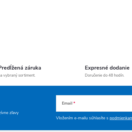
Predĺžená záruka
Expresné dodanie
a vybraný sortiment.
Doručenie do 48 hodín.
Email
zívne zľavy
Vložením e-mailu súhlasíte s
podmienkam