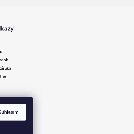
dkazy
ko
adok
Záruka
ktom
Súhlasím