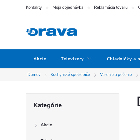
Prejsť na obsah
Kontakty
Moja objednávka
Reklamácia tovaru
Akcie
Televízory
Chladničky a 
Domov
Kuchynské spotrebiče
Varenie a pečenie
Bočný panel
Preskočiť kategórie
Kategórie
Akcie