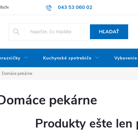
043 53 060 02
Obchodné podmienky
Dodacie podmienky
Podmienky ochrany oso
HĽADAŤ
mrazničky
Kuchynské spotrebiče
Vybavenie
Domáce pekárne
Domáce pekárne
Produkty ešte len 