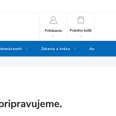
bných údajov
Doprava a platba
Blog
Vrátenie tovaru
NÁKUPNÝ KOŠÍK
Prázdny košík
Prihlásenie
 domácnosti
Zdravie a krása
Audio
pripravujeme.