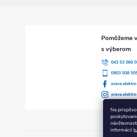
Zápätie
043 53 060 0
0903 508 50
orava.elektro
orava.elektro
Na prispôso
poskytovanie
návštevnost
informácií
t