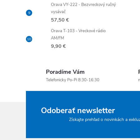
Orava VY-222 - Bezvreckový ručný
vysávač
57,50 €
Orava T-103 - Vreckové rádio
AM/FM
9,90 €
Poradíme Vám
Telefonicky Po-Pi 8:30-16:30
n
Odoberať newsletter
Získajte prehľad o novinkách a exklu