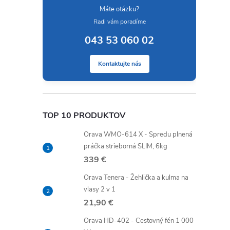
Máte otázku?
Radi vám poradíme
043 53 060 02
Kontaktujte nás
TOP 10 PRODUKTOV
Orava WMO-614 X - Spredu plnená
práčka strieborná SLIM, 6kg
339 €
Orava Tenera - Žehlička a kulma na
vlasy 2 v 1
21,90 €
Orava HD-402 - Cestovný fén 1 000