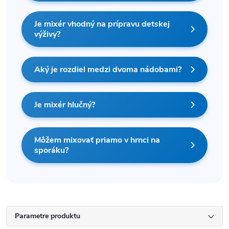
Je mixér vhodný na prípravu detskej
výživy?
Aký je rozdiel medzi dvoma nádobami?
Je mixér hlučný?
Môžem mixovať priamo v hrnci na
sporáku?
Parametre produktu