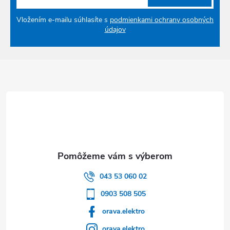
Vložením e-mailu súhlasíte s
podmienkami ochrany osobných
údajov
Zápätie
043 53 060 02
0903 508 505
orava.elektro
orava.elektro