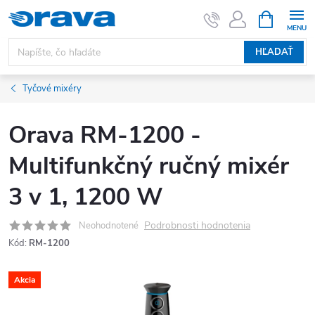
Prejsť na obsah
NÁKUPNÝ
HĽADAŤ
Tyčové mixéry
Orava RM-1200 -
Multifunkčný ručný mixér
3 v 1, 1200 W
Podrobnosti hodnotenia
Neohodnotené
Kód:
RM-1200
Akcia