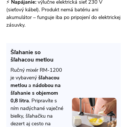
⚡
Napájanie:
výlučne elektrická sieť 230 V
(sieťový kábel). Produkt nemá batériu ani
akumulátor – funguje iba po pripojení do elektrickej
zásuvky.
Šľahanie so
šľahacou metlou
Ručný mixér RM-1200
je vybavený
šľahacou
metlou
a
nádobou na
šľahanie s objemom
0,8 litra
. Pripravíte s
ním nadýchané vaječné
bielky, šľahačku na
dezert aj cesto na