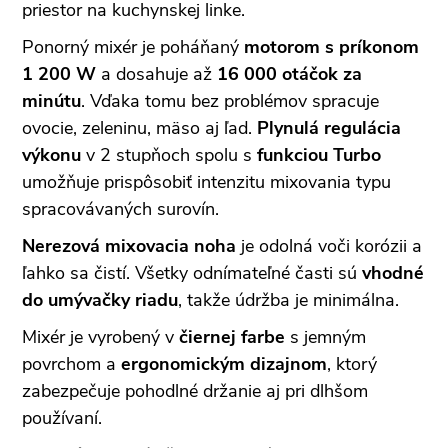
priestor na kuchynskej linke.
Ponorný mixér je poháňaný
motorom s príkonom
1 200 W
a dosahuje až
16 000 otáčok za
minútu
. Vďaka tomu bez problémov spracuje
ovocie, zeleninu, mäso aj ľad.
Plynulá regulácia
výkonu
v 2 stupňoch spolu s
funkciou Turbo
umožňuje prispôsobiť intenzitu mixovania typu
spracovávaných surovín.
Nerezová mixovacia noha
je odolná voči korózii a
ľahko sa čistí. Všetky odnímateľné časti sú
vhodné
do umývačky riadu
, takže údržba je minimálna.
Mixér je vyrobený v
čiernej farbe
s jemným
povrchom a
ergonomickým dizajnom
, ktorý
zabezpečuje pohodlné držanie aj pri dlhšom
používaní.