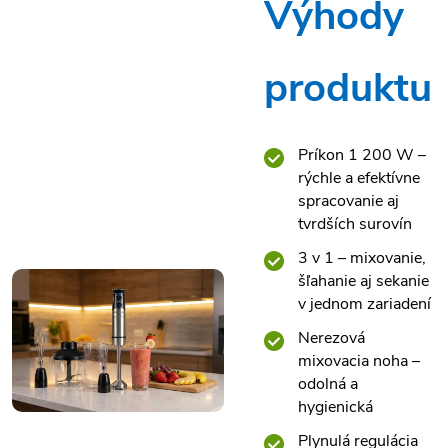
Výhody
produktu
Príkon 1 200 W –
rýchle a efektívne
spracovanie aj
tvrdších surovín
3 v 1 – mixovanie,
šľahanie aj sekanie
v jednom zariadení
Nerezová
mixovacia noha –
odolná a
hygienická
Plynulá regulácia