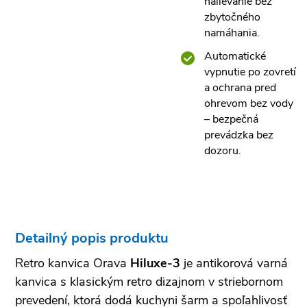
nalievanie bez
zbytočného
namáhania.
Automatické
vypnutie po zovretí
a ochrana pred
ohrevom bez vody
– bezpečná
prevádzka bez
dozoru.
Detailný popis produktu
Retro kanvica Orava
Hiluxe-3
je antikorová varná
kanvica s klasickým retro dizajnom v striebornom
prevedení, ktorá dodá kuchyni šarm a spoľahlivosť