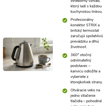
strieborný vzhľad,
ktorý ladí s každou
kuchynskou linkou.
Profesionálny
konektor STRIX a
britský termostat
zaručujú spoľahlivú
prevádzku a dlhú
životnosť.
360° otočný
odnímateľný
podstavec –
kanvicu odložíte a
vyberiete z
ktorejkoľvek strany.
Otváracie veko na
jedno stlačenie
tlačidla – pohodlné