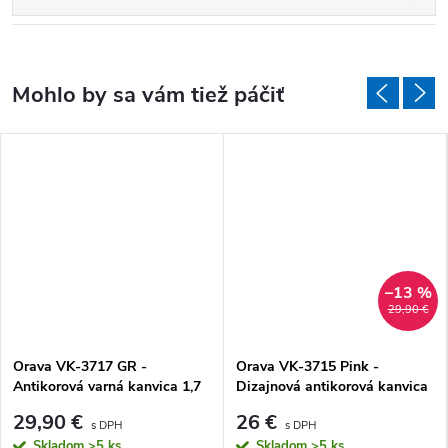
–13 %
29,90 €
Orava VK-3717 GR -
Orava VK-3715 Pink -
Antikorová varná kanvica 1,7
Dizajnová antikorová kanvica
l, sivá
1,7 l, ružová
29,90 €
26 €
Skladom
>5 ks
Skladom
>5 ks