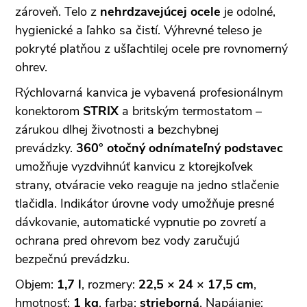
zároveň. Telo z
nehrdzavejúcej ocele
je odolné,
hygienické a ľahko sa čistí. Výhrevné teleso je
pokryté platňou z ušľachtilej ocele pre rovnomerný
ohrev.
Rýchlovarná kanvica je vybavená profesionálnym
konektorom
STRIX
a britským termostatom –
zárukou dlhej životnosti a bezchybnej
prevádzky.
360° otočný odnímateľný podstavec
umožňuje vyzdvihnúť kanvicu z ktorejkoľvek
strany, otváracie veko reaguje na jedno stlačenie
tlačidla. Indikátor úrovne vody umožňuje presné
dávkovanie, automatické vypnutie po zovretí a
ochrana pred ohrevom bez vody zaručujú
bezpečnú prevádzku.
Objem:
1,7 l
, rozmery:
22,5 × 24 × 17,5 cm
,
hmotnosť:
1 kg
, farba:
strieborná
. Napájanie: