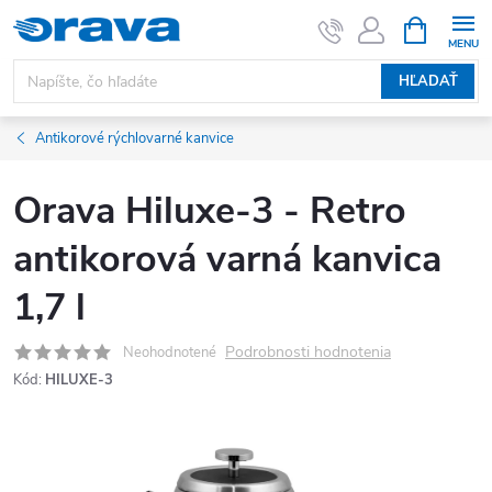
Prejsť na obsah
NÁKUPNÝ
HĽADAŤ
Antikorové rýchlovarné kanvice
Orava Hiluxe-3 - Retro
antikorová varná kanvica
1,7 l
Podrobnosti hodnotenia
Neohodnotené
Kód:
HILUXE-3