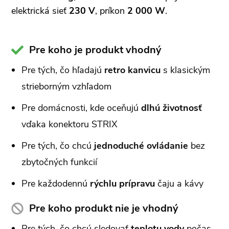
elektrická sieť
230 V
, príkon
2 000 W
.
Pre koho je produkt vhodný
Pre tých, čo hľadajú
retro kanvicu
s klasickým
strieborným vzhľadom
Pre domácnosti, kde oceňujú
dlhú životnosť
vďaka konektoru STRIX
Pre tých, čo chcú
jednoduché ovládanie
bez
zbytočných funkcií
Pre každodennú
rýchlu prípravu
čaju a kávy
Pre koho produkt nie je vhodný
Pre tých, čo chcú sledovať
teplotu vody
počas