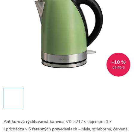
–10 %
27,90 €
Antikorová rýchlovarná kanvica
VK-3217 s objemom
1,7
l
prichádza v
6 farebných prevedeniach
– biela, strieborná, červená,