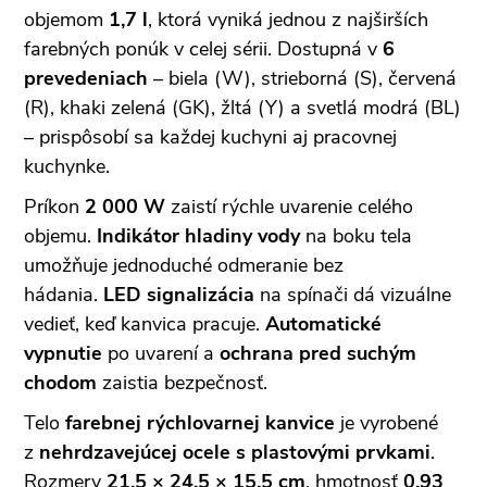
objemom
1,7 l
, ktorá vyniká jednou z najširších
farebných ponúk v celej sérii. Dostupná v
6
prevedeniach
– biela (W), strieborná (S), červená
(R), khaki zelená (GK), žltá (Y) a svetlá modrá (BL)
– prispôsobí sa každej kuchyni aj pracovnej
kuchynke.
Príkon
2 000 W
zaistí rýchle uvarenie celého
objemu.
Indikátor hladiny vody
na boku tela
umožňuje jednoduché odmeranie bez
hádania.
LED signalizácia
na spínači dá vizuálne
vedieť, keď kanvica pracuje.
Automatické
vypnutie
po uvarení a
ochrana pred suchým
chodom
zaistia bezpečnosť.
Telo
farebnej rýchlovarnej kanvice
je vyrobené
z
nehrdzavejúcej ocele s plastovými prvkami
.
Rozmery
21,5 × 24,5 × 15,5 cm
, hmotnosť
0,93