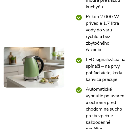
modrá pre každú
kuchyňu
Príkon 2 000 W
privedie 1,7 litra
vody do varu
rýchlo a bez
zbytočného
čakania
LED signalizácia na
spínači – na prvý
pohľad viete, kedy
kanvica pracuje
Automatické
vypnutie po uvarení
a ochrana pred
chodom na sucho
pre bezpečné
každodenné