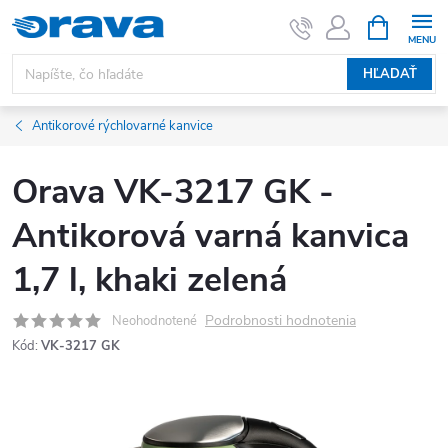
Prejsť na obsah
NÁKUPNÝ
HĽADAŤ
Antikorové rýchlovarné kanvice
Orava VK-3217 GK -
Antikorová varná kanvica
1,7 l, khaki zelená
Podrobnosti hodnotenia
Neohodnotené
Kód:
VK-3217 GK