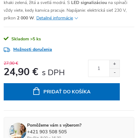
khaki zelená, žltá a svetlá modrá. S
LED signalizáciou
na spínači
vždy viete, kedy kanvica pracuje. Napájanie: elektrická sieť 230 V,
príkon
2 000 W
.
Detailné informácie
Skladom
>5 ks
Možnosti doručenia
27,90 €
24,90 €
Jednotková cena:
PRIDAŤ DO KOŠÍKA
Pomôžeme vám s výberom?
+421 903 508 505
Po-Pia: 8:00 – 16:30