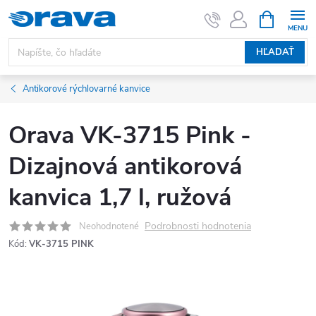
Prejsť na obsah
NÁKUPNÝ
HĽADAŤ
Antikorové rýchlovarné kanvice
Orava VK-3715 Pink -
Dizajnová antikorová
kanvica 1,7 l, ružová
Podrobnosti hodnotenia
Neohodnotené
Kód:
VK-3715 PINK