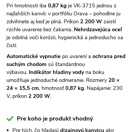
Pri hmotnosti iba
0,87 kg
je VK-3715 jednou z
najľahších kanvíc v portfóliu Orava – pohodlne ju
zdvihnete aj keď je plná. Príkon
2 200 W
zaistí
rýchle uvarenie bez čakania.
Nehrdzavejúca oceľ
je odolná voči korózii, hygienická a jednoducho sa
čistí.
Automatické vypnutie
po uvarení a
ochrana pred
suchým chodom
sú štandardnou
výbavou.
Indikátor hladiny vody
na boku
umožňuje jednoduché odmeranie. Rozmery
20 ×
24 × 15,5 cm
, hmotnosť
0,87 kg
. Napájanie: 230
V, príkon
2 200 W
.
Pre koho je produkt vhodný
Pre tých, čo hľadajú
dizajnovú kanvicu
ako