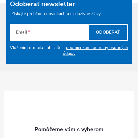
Odoberať newsletter
Získajte prehľad o novinkách a exkluzívne zľavy
Email
ODOBERAŤ
Vložením e-mailu súhlasíte s
podmienkami ochrany osobných
údajov
Zápätie