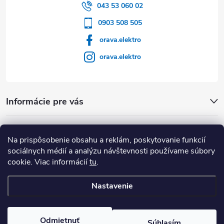
043 53 060 02
0903 508 505
orava.elektro
orava.elektro
Informácie pre vás
Dôležité Odkazy
Na prispôsobenie obsahu a reklám, poskytovanie funkcií
sociálnych médií a analýzu návštevnosti používame súbory
cookie. Viac informácií
tu
.
Nastavenie
Copyright 2026
Orava Elektro
. Všetky práva vyhradené.
Upraviť
nastavenie cookies
Odmietnuť
Súhlasím