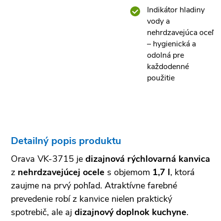
Indikátor hladiny
vody a
nehrdzavejúca oceľ
– hygienická a
odolná pre
každodenné
použitie
Detailný popis produktu
Orava VK-3715 je
dizajnová rýchlovarná kanvica
z
nehrdzavejúcej ocele
s objemom
1,7 l
, ktorá
zaujme na prvý pohľad. Atraktívne farebné
prevedenie robí z kanvice nielen praktický
spotrebič, ale aj
dizajnový doplnok kuchyne
.