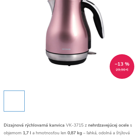
–13 %
29,90 €
Dizajnová rýchlovarná kanvica
VK-3715 z
nehrdzavejúcej ocele
s
objemom
1,7 l
a hmotnosťou len
0,87 kg
– ľahká, odolná a štýlová