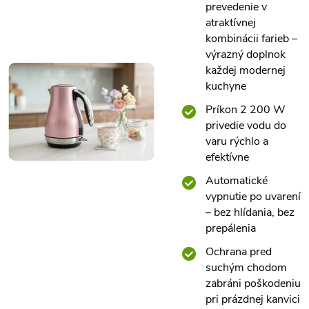
prevedenie v
atraktívnej
kombinácii farieb –
výrazný doplnok
každej modernej
kuchyne
Príkon 2 200 W
privedie vodu do
varu rýchlo a
efektívne
Automatické
vypnutie po uvarení
– bez hlídania, bez
prepálenia
Ochrana pred
suchým chodom
zabráni poškodeniu
pri prázdnej kanvici