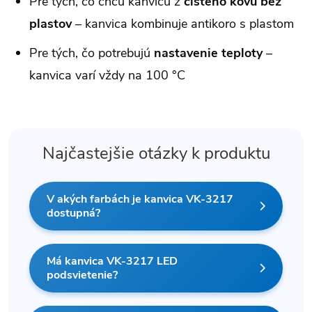
Pre tých, čo chcú kanvicu z
čistého kovu bez
plastov
– kanvica kombinuje antikoro s plastom
Pre tých, čo potrebujú
nastavenie teploty
–
kanvica varí vždy na 100 °C
Najčastejšie otázky k produktu
V akých farbách je kanvica VK-3217
dostupná?
Má kanvica VK-3217 LED
podsvietenie?