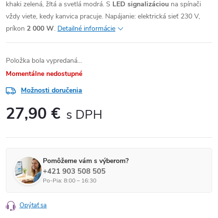
khaki zelená, žltá a svetlá modrá. S
LED signalizáciou
na spínači
vždy viete, kedy kanvica pracuje. Napájanie: elektrická sieť 230 V,
príkon
2 000 W
.
Detailné informácie
Položka bola vypredaná…
Momentálne nedostupné
Možnosti doručenia
27,90 €
Jednotková cena:
Pomôžeme vám s výberom?
+421 903 508 505
Po-Pia: 8:00 – 16:30
Opýtať sa