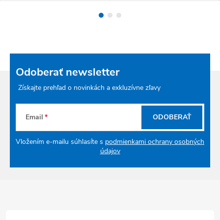
Odoberať newsletter
Získajte prehľad o novinkách a exkluzívne zľavy
Email
ODOBERAŤ
Vložením e-mailu súhlasíte s
podmienkami ochrany osobných
údajov
Zápätie