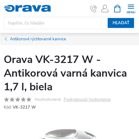
Prejsť na obsah
NÁKUPNÝ
HĽADAŤ
Antikorové rýchlovarné kanvice
Orava VK-3217 W -
Antikorová varná kanvica
1,7 l, biela
Podrobnosti hodnotenia
Neohodnotené
Kód:
VK-3217 W