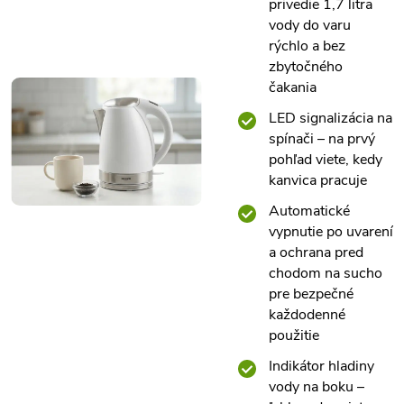
privedie 1,7 litra
vody do varu
rýchlo a bez
zbytočného
čakania
LED signalizácia na
spínači – na prvý
pohľad viete, kedy
kanvica pracuje
Automatické
vypnutie po uvarení
a ochrana pred
chodom na sucho
pre bezpečné
každodenné
použitie
Indikátor hladiny
vody na boku –