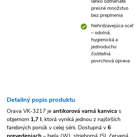
ľahko odmeriate
presné množstvo
bez preplnenia
Nehrdzavejúca oceľ
– odolná,
hygienická a
jednoducho
čistiteľná
povrchová úprava
Detailný popis produktu
Orava VK-3217 je
antikorová varná kanvica
s
objemom
1,7 l
, ktorá vyniká jednou z najširších
farebných ponúk v celej sérii. Dostupná v
6
prevedeniach
– biela (W), strieborná (S), červená