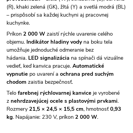
(R), khaki zelená (GK), žltá (Y) a svetlá modrá (BL)
– prispôsobí sa každej kuchyni aj pracovnej
kuchynke.
Príkon
2 000 W
zaistí rýchle uvarenie celého
objemu.
Indikátor hladiny vody
na boku tela
umožňuje jednoduché odmeranie bez
hádania.
LED signalizácia
na spínači dá vizuálne
vedieť, keď kanvica pracuje.
Automatické
vypnutie
po uvarení a
ochrana pred suchým
chodom
zaistia bezpečnosť.
Telo
farebnej rýchlovarnej kanvice
je vyrobené
z
nehrdzavejúcej ocele s plastovými prvkami
.
Rozmery
21,5 × 24,5 × 15,5 cm
, hmotnosť
0,93
kg
. Napájanie: 230 V, príkon
2 000 W
.