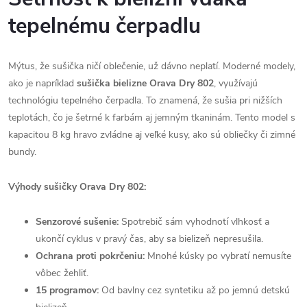
tepelnému čerpadlu
Mýtus, že sušička ničí oblečenie, už dávno neplatí. Moderné modely,
ako je napríklad
sušička bielizne Orava Dry 802
, využívajú
technológiu tepelného čerpadla. To znamená, že sušia pri nižších
teplotách, čo je šetrné k farbám aj jemným tkaninám. Tento model s
kapacitou 8 kg hravo zvládne aj veľké kusy, ako sú obliečky či zimné
bundy.
Výhody sušičky Orava Dry 802:
Senzorové sušenie:
Spotrebič sám vyhodnotí vlhkosť a
ukončí cyklus v pravý čas, aby sa bielizeň nepresušila.
Ochrana proti pokrčeniu:
Mnohé kúsky po vybratí nemusíte
vôbec žehliť.
15 programov:
Od bavlny cez syntetiku až po jemnú detskú