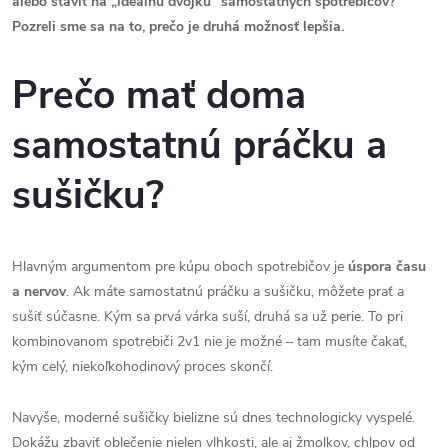
alebo staviť na „ideálnu dvojku“ samostatných spotrebičov?
Pozreli sme sa na to, prečo je druhá možnosť lepšia.
Prečo mať doma
samostatnú práčku a
sušičku?
Hlavným argumentom pre kúpu oboch spotrebičov je
úspora času
a nervov
. Ak máte samostatnú práčku a sušičku, môžete prať a
sušiť súčasne. Kým sa prvá várka suší, druhá sa už perie. To pri
kombinovanom spotrebiči 2v1 nie je možné – tam musíte čakať,
kým celý, niekoľkohodinový proces skončí.
Navyše, moderné sušičky bielizne sú dnes technologicky vyspelé.
Dokážu zbaviť oblečenie nielen vlhkosti, ale aj žmolkov, chlpov od