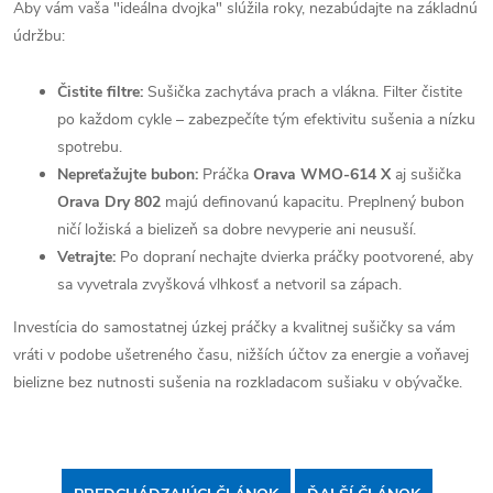
Aby vám vaša "ideálna dvojka" slúžila roky, nezabúdajte na základnú
údržbu:
Čistite filtre:
Sušička zachytáva prach a vlákna. Filter čistite
po každom cykle – zabezpečíte tým efektivitu sušenia a nízku
spotrebu.
Nepreťažujte bubon:
Práčka
Orava WMO-614 X
aj sušička
Orava Dry 802
majú definovanú kapacitu. Preplnený bubon
ničí ložiská a bielizeň sa dobre nevyperie ani neusuší.
Vetrajte:
Po dopraní nechajte dvierka práčky pootvorené, aby
sa vyvetrala zvyšková vlhkosť a netvoril sa zápach.
Investícia do samostatnej úzkej práčky a kvalitnej sušičky sa vám
vráti v podobe ušetreného času, nižších účtov za energie a voňavej
bielizne bez nutnosti sušenia na rozkladacom sušiaku v obývačke.