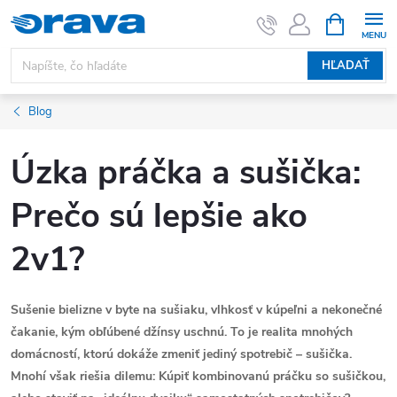
Prejsť na obsah
NÁKUPNÝ
HĽADAŤ
Blog
Úzka práčka a sušička:
Prečo sú lepšie ako
2v1?
Sušenie bielizne v byte na sušiaku, vlhkosť v kúpeľni a nekonečné
čakanie, kým obľúbené džínsy uschnú. To je realita mnohých
domácností, ktorú dokáže zmeniť jediný spotrebič – sušička.
Mnohí však riešia dilemu: Kúpiť kombinovanú práčku so sušičkou,