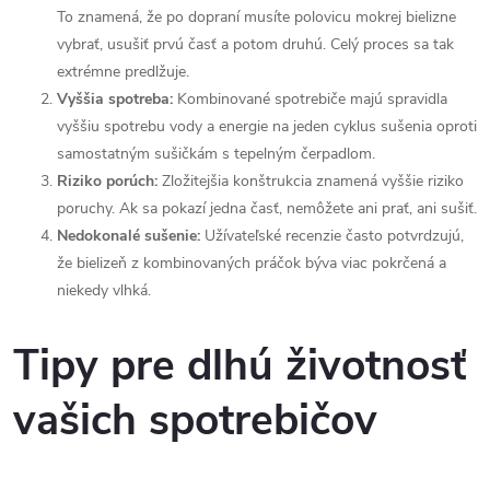
To znamená, že po dopraní musíte polovicu mokrej bielizne
vybrať, usušiť prvú časť a potom druhú. Celý proces sa tak
extrémne predlžuje.
Vyššia spotreba:
Kombinované spotrebiče majú spravidla
vyššiu spotrebu vody a energie na jeden cyklus sušenia oproti
samostatným sušičkám s tepelným čerpadlom.
Riziko porúch:
Zložitejšia konštrukcia znamená vyššie riziko
poruchy. Ak sa pokazí jedna časť, nemôžete ani prať, ani sušiť.
Nedokonalé sušenie:
Užívateľské recenzie často potvrdzujú,
že bielizeň z kombinovaných práčok býva viac pokrčená a
niekedy vlhká.
Tipy pre dlhú životnosť
vašich spotrebičov