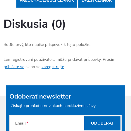
PREDCHÁDZAJÚCI ČLÁNOK
ĎALŠÍ ČLÁNOK
Diskusia (0)
Buďte prvý, kto napíše príspevok k tejto položke.
Len registrovaní používatelia môžu pridávať príspevky. Prosím
prihláste sa
alebo sa
zaregistrujte
.
Odoberať newsletter
Získajte prehľad o novinkách a exkluzívne zľavy
Email
ODOBERAŤ