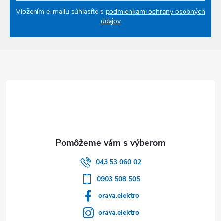
Vložením e-mailu súhlasíte s
podmienkami ochrany osobných
údajov
Zápätie
043 53 060 02
0903 508 505
orava.elektro
orava.elektro