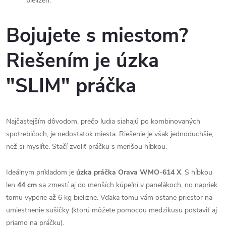
bielizeň.
Bojujete s miestom?
Riešením je úzka
"SLIM" práčka
Najčastejším dôvodom, prečo ľudia siahajú po kombinovaných
spotrebičoch, je nedostatok miesta. Riešenie je však jednoduchšie,
než si myslíte. Stačí zvoliť práčku s menšou hĺbkou.
Ideálnym príkladom je
úzka práčka Orava WMO-614 X
. S hĺbkou
len
44 cm
sa zmestí aj do menších kúpeľní v panelákoch, no napriek
tomu vyperie až 6 kg bielizne. Vďaka tomu vám ostane priestor na
umiestnenie sušičky (ktorú môžete pomocou medzikusu postaviť aj
priamo na práčku).