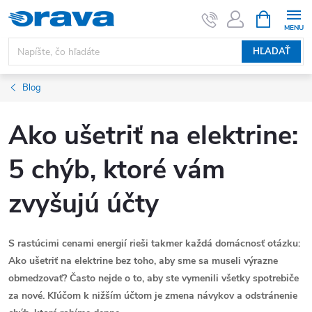
Prejsť na obsah
NÁKUPNÝ
HĽADAŤ
Blog
Ako ušetriť na elektrine:
5 chýb, ktoré vám
zvyšujú účty
S rastúcimi cenami energií rieši takmer každá domácnosť otázku:
Ako ušetriť na elektrine bez toho, aby sme sa museli výrazne
obmedzovať? Často nejde o to, aby ste vymenili všetky spotrebiče
za nové. Kľúčom k nižším účtom je zmena návykov a odstránenie