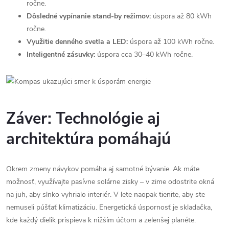
ročne.
Dôsledné vypínanie stand-by režimov:
úspora až 80 kWh
ročne.
Využitie denného svetla a LED:
úspora až 100 kWh ročne.
Inteligentné zásuvky:
úspora cca 30–40 kWh ročne.
Záver: Technológie aj
architektúra pomáhajú
Okrem zmeny návykov pomáha aj samotné bývanie. Ak máte
možnosť, využívajte pasívne solárne zisky – v zime odostrite okná
na juh, aby slnko vyhrialo interiér. V lete naopak tienite, aby ste
nemuseli púšťať klimatizáciu. Energetická úspornosť je skladačka,
kde každý dielik prispieva k nižším účtom a zelenšej planéte.