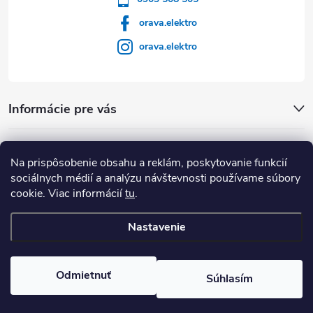
orava.elektro
orava.elektro
Informácie pre vás
Dôležité Odkazy
Na prispôsobenie obsahu a reklám, poskytovanie funkcií
sociálnych médií a analýzu návštevnosti používame súbory
cookie. Viac informácií
tu
.
Nastavenie
Copyright 2026
Orava Elektro
. Všetky práva vyhradené.
Upraviť
nastavenie cookies
Odmietnuť
Súhlasím
Vytvoril Shoptet Premium