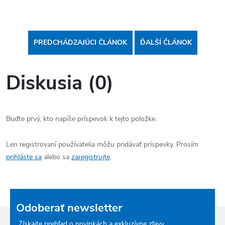
PREDCHÁDZAJÚCI ČLÁNOK
ĎALŠÍ ČLÁNOK
Diskusia (0)
Buďte prvý, kto napíše príspevok k tejto položke.
Len registrovaní používatelia môžu pridávať príspevky. Prosím
prihláste sa
alebo sa
zaregistrujte
.
Odoberať newsletter
Získajte prehľad o novinkách a exkluzívne zľavy