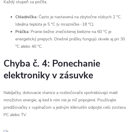
Každý stupeň sa počíta.
Chladnička:
Často je nastavená na zbytočne nízkych 2 °C.
Ideálna teplota je 5 °C (v mrazničke -18 °C).
Práčka:
Pranie bežne znečistenej bielizne na 60 °C je
energetický prepych. Dnešné prášky fungujú skvele aj pri 30
°C alebo 40 °C.
Chyba č. 4: Ponechanie
elektroniky v zásuvke
Nabíjačky, dokovacie stanice a rozbočovače spotrebúvajú malé
množstvo energie, aj keď k nim nie je nič pripojené. Používajte
predlžovačky s vypínačom a jedným kliknutím odpojte celú zostavu
PC alebo TV.