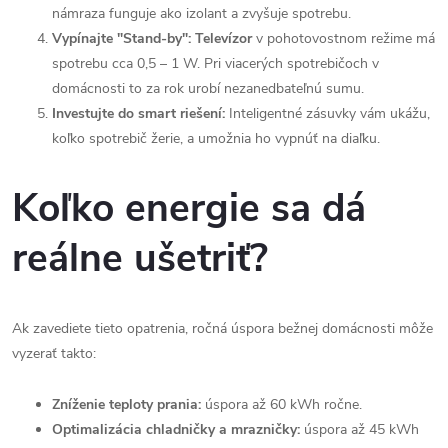
námraza funguje ako izolant a zvyšuje spotrebu.
Vypínajte "Stand-by":
Televízor
v pohotovostnom režime má
spotrebu cca 0,5 – 1 W. Pri viacerých spotrebičoch v
domácnosti to za rok urobí nezanedbateľnú sumu.
Investujte do smart riešení:
Inteligentné zásuvky vám ukážu,
koľko spotrebič žerie, a umožnia ho vypnúť na diaľku.
Koľko energie sa dá
reálne ušetriť?
Ak zavediete tieto opatrenia, ročná úspora bežnej domácnosti môže
vyzerať takto:
Zníženie teploty prania:
úspora až 60 kWh ročne.
Optimalizácia chladničky a mrazničky:
úspora až 45 kWh