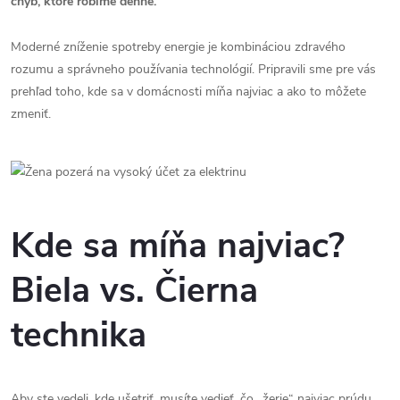
chýb, ktoré robíme denne.
Moderné zníženie spotreby energie je kombináciou zdravého
rozumu a správneho používania technológií. Pripravili sme pre vás
prehľad toho, kde sa v domácnosti míňa najviac a ako to môžete
zmeniť.
Kde sa míňa najviac?
Biela vs. Čierna
technika
Aby ste vedeli, kde ušetriť, musíte vedieť, čo „žerie“ najviac prúdu.