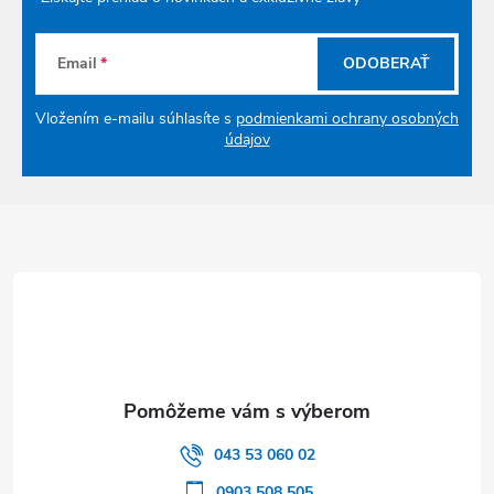
Email
ODOBERAŤ
Vložením e-mailu súhlasíte s
podmienkami ochrany osobných
údajov
Zápätie
043 53 060 02
0903 508 505