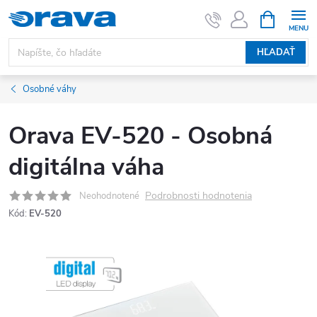
Prejsť na obsah
NÁKUPNÝ
HĽADAŤ
Osobné váhy
Orava EV-520 - Osobná
digitálna váha
Podrobnosti hodnotenia
Neohodnotené
Kód:
EV-520