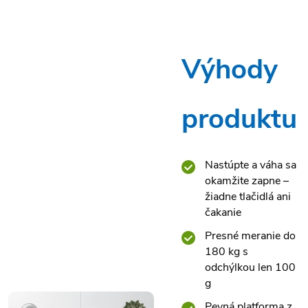
Výhody
produktu
Nastúpte a váha sa
okamžite zapne –
žiadne tlačidlá ani
čakanie
Presné meranie do
180 kg s
odchýlkou len 100
g
Pevná platforma z