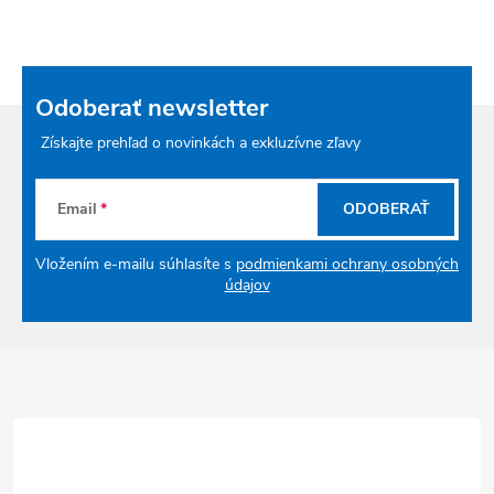
Odoberať newsletter
Získajte prehľad o novinkách a exkluzívne zľavy
Email
ODOBERAŤ
Vložením e-mailu súhlasíte s
podmienkami ochrany osobných
údajov
Zápätie