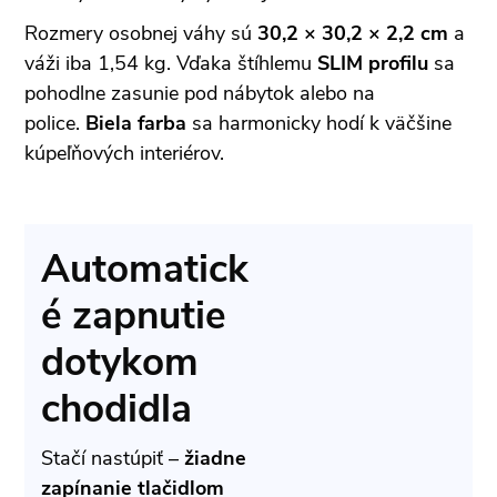
Rozmery osobnej váhy sú
30,2 × 30,2 × 2,2 cm
a
váži iba 1,54 kg. Vďaka štíhlemu
SLIM profilu
sa
pohodlne zasunie pod nábytok alebo na
police.
Biela farba
sa harmonicky hodí k väčšine
kúpeľňových interiérov.
Automatick
é zapnutie
dotykom
chodidla
Stačí nastúpiť –
žiadne
zapínanie tlačidlom