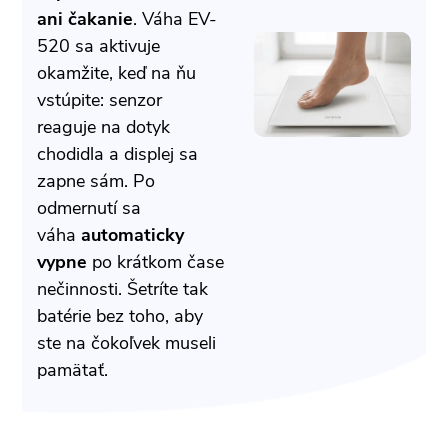
ani čakanie
. Váha EV-
520 sa aktivuje
okamžite, keď na ňu
vstúpite: senzor
reaguje na dotyk
chodidla a displej sa
zapne sám. Po
odmernutí sa
váha
automaticky
vypne
po krátkom čase
nečinnosti. Šetríte tak
batérie bez toho, aby
ste na čokoľvek museli
pamätať.