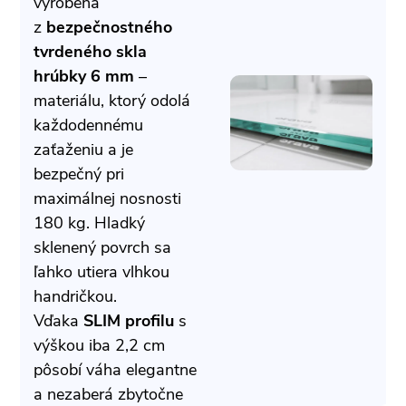
vyrobená
z
bezpečnostného
tvrdeného skla
hrúbky 6 mm
–
materiálu, ktorý odolá
každodennému
zaťaženiu a je
bezpečný pri
maximálnej nosnosti
180 kg. Hladký
sklenený povrch sa
ľahko utiera vlhkou
handričkou.
Vďaka
SLIM profilu
s
výškou iba 2,2 cm
pôsobí váha elegantne
a nezaberá zbytočne