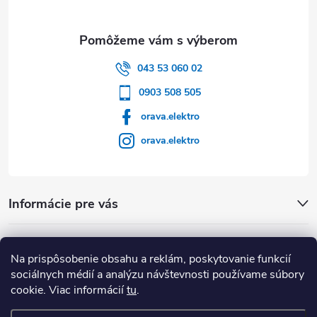
043 53 060 02
0903 508 505
orava.elektro
orava.elektro
Informácie pre vás
Dôležité Odkazy
Na prispôsobenie obsahu a reklám, poskytovanie funkcií
sociálnych médií a analýzu návštevnosti používame súbory
cookie. Viac informácií
tu
.