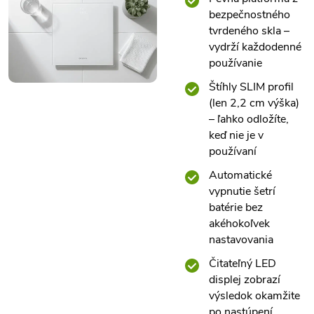
bezpečnostného
tvrdeného skla –
vydrží každodenné
používanie
Štíhly SLIM profil
(len 2,2 cm výška)
– ľahko odložíte,
keď nie je v
používaní
Automatické
vypnutie šetrí
batérie bez
akéhokoľvek
nastavovania
Čitateľný LED
displej zobrazí
výsledok okamžite
po nastúpení