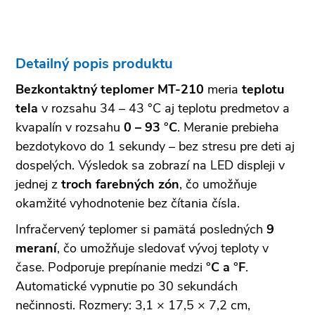
Detailný popis produktu
Bezkontaktný teplomer MT-210
meria
teplotu
tela
v rozsahu 34 – 43 °C aj teplotu predmetov a
kvapalín v rozsahu
0 – 93 °C
. Meranie prebieha
bezdotykovo do 1 sekundy – bez stresu pre deti aj
dospelých. Výsledok sa zobrazí na LED displeji v
jednej z
troch farebných zón
, čo umožňuje
okamžité vyhodnotenie bez čítania čísla.
Infračervený teplomer si pamätá posledných
9
meraní
, čo umožňuje sledovať vývoj teploty v
čase. Podporuje prepínanie medzi
°C a °F
.
Automatické vypnutie po 30 sekundách
nečinnosti. Rozmery: 3,1 × 17,5 × 7,2 cm,