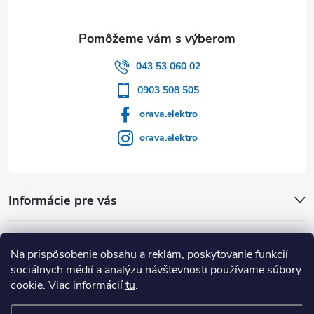
043 53 060 02
0903 508 505
orava.elektro
orava.elektro
Informácie pre vás
Dôležité Odkazy
Na prispôsobenie obsahu a reklám, poskytovanie funkcií
sociálnych médií a analýzu návštevnosti používame súbory
cookie. Viac informácií
tu
.