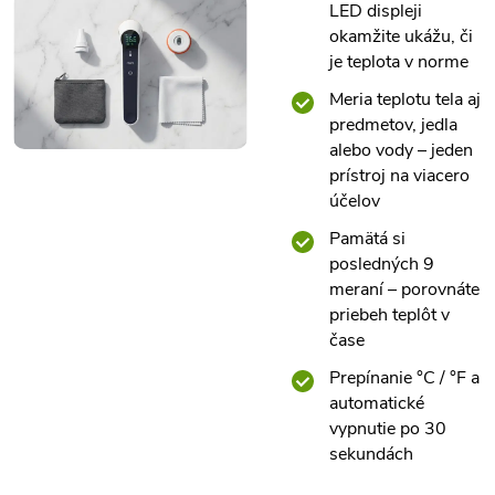
LED displeji
okamžite ukážu, či
je teplota v norme
Meria teplotu tela aj
predmetov, jedla
alebo vody – jeden
prístroj na viacero
účelov
Pamätá si
posledných 9
meraní – porovnáte
priebeh teplôt v
čase
Prepínanie °C / °F a
automatické
vypnutie po 30
sekundách