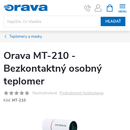
Prejsť na obsah
NÁKUPNÝ
HĽADAŤ
Teplomery a masky
Orava MT-210 -
Bezkontaktný osobný
teplomer
Podrobnosti hodnotenia
Neohodnotené
Kód:
MT-210