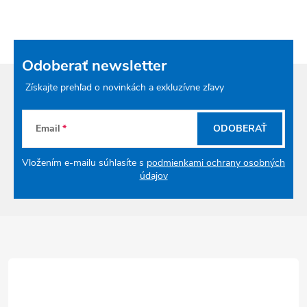
Odoberať newsletter
Získajte prehľad o novinkách a exkluzívne zľavy
Email
ODOBERAŤ
Vložením e-mailu súhlasíte s
podmienkami ochrany osobných
údajov
Zápätie