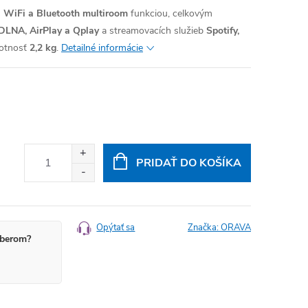
s
WiFi a Bluetooth multiroom
funkciou, celkovým
DLNA, AirPlay a Qplay
a streamovacích služieb
Spotify,
otnosť
2,2 kg
.
Detailné informácie
PRIDAŤ DO KOŠÍKA
Opýtať sa
Značka:
ORAVA
berom?