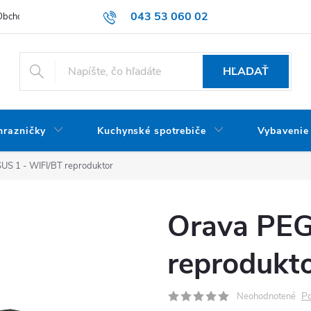
043 53 060 02
Obchodné podmienky
Dodacie podmienky
Podmienky ochrany oso
HĽADAŤ
mrazničky
Kuchynské spotrebiče
Vybavenie
S 1 - WIFI/BT reproduktor
Orava PEG
reprodukt
Po
Neohodnotené