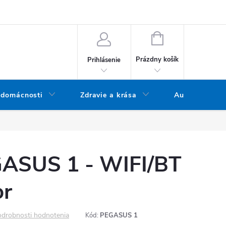
bných údajov
Doprava a platba
Blog
Vrátenie tovaru
NÁKUPNÝ KOŠÍK
Prázdny košík
Prihlásenie
 domácnosti
Zdravie a krása
Audio
ASUS 1 - WIFI/BT
or
drobnosti hodnotenia
Kód:
PEGASUS 1