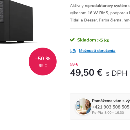
Aktívny
reproduktorový systém
výkonom
16 W RMS
, podporou
Tidal a Deezer
. Farba
čierna
, hm
Skladom
>5 ks
Možnosti doručenia
–50 %
99 €
99 €
49,50 €
Jednotková cena:
Pomôžeme vám s vý
+421 903 508 505
Po-Pia: 8:00 – 16:30