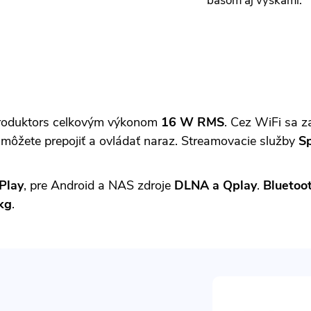
basom aj výškami.
produktors celkovým výkonom
16 W RMS
. Cez WiFi sa z
 môžete prepojiť a ovládať naraz. Streamovacie služby
Sp
Play
, pre Android a NAS zdroje
DLNA a Qplay
.
Bluetoo
kg
.