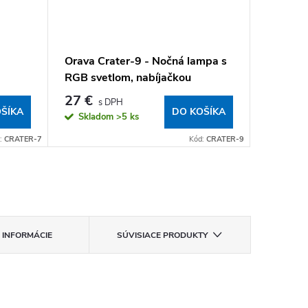
Orava Crater-9 - Nočná lampa s
Orava A
RGB svetlom, nabíjačkou
autorád
a
smartfónu a reproduktorom
27 €
34,90
mi
ŠÍKA
DO KOŠÍKA
Skladom
>5 ks
Sklad
:
CRATER-7
Kód:
CRATER-9
 INFORMÁCIE
SÚVISIACE PRODUKTY