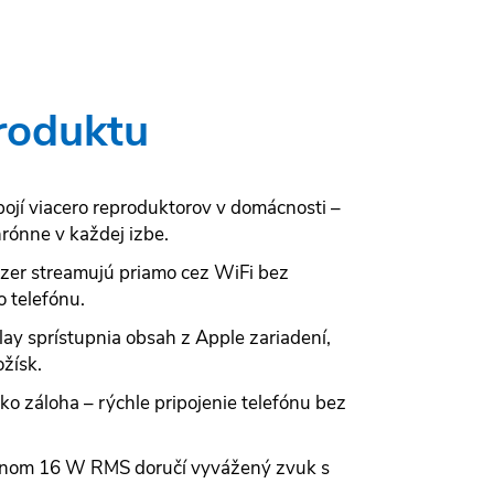
roduktu
ojí viacero reproduktorov v domácnosti –
rónne v každej izbe.
eezer streamujú priamo cez WiFi bez
 telefónu.
ay sprístupnia obsah z Apple zariadení,
žísk.
ko záloha – rýchle pripojenie telefónu bez
onom 16 W RMS doručí vyvážený zvuk s