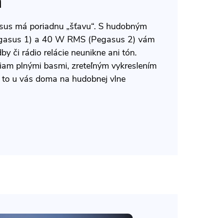
n
sus má poriadnu „šťavu“. S hudobným
asus 1) a 40 W RMS (Pegasus 2) vám
by či rádio relácie neunikne ani tón.
šiam plnými basmi, zreteľným vykreslením
 to u vás doma na hudobnej vlne