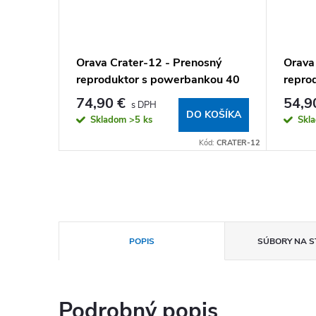
th
Orava Crater-12 - Prenosný
Orava
reproduktor s powerbankou 40
repro
W
W
74,90 €
54,9
KOŠÍKA
DO KOŠÍKA
Skladom
>5 ks
Skl
Kód:
AR-122
Kód:
CRATER-12
POPIS
SÚBORY NA S
Podrobný popis