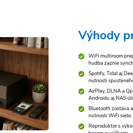
Výhody p
WiFi multiroom prep
hudba zaznie synch
Spotify, Tidal aj D
nutnosti spusteného
AirPlay, DLNA a Qpl
Androidu aj NAS úlo
Bluetooth zostáva a
nutnosti WiFi siete.
Reproduktor s výk