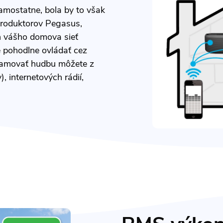
amostatne, bola by to však
eproduktorov Pegasus,
ch vášho domova sieť
e pohodlne ovládať cez
reamovať hudbu môžete z
, internetových rádií,