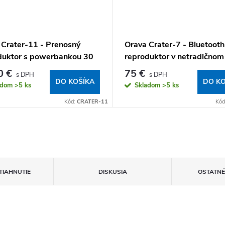
 Crater-11 - Prenosný
Orava Crater-7 - Bluetooth
duktor s powerbankou 30
reproduktor v netradičnom
dizajne, so super BASSom 
0 €
75 €
zabudovanými 4 mikrofón
DO KOŠÍKA
DO KO
adom
>5 ks
Skladom
>5 ks
Kód:
CRATER-11
Kód
TIAHNUTIE
DISKUSIA
OSTATNÉ