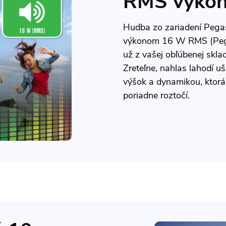
RMS výko
Hudba zo zariadení Pega
výkonom 16 W RMS (Peg
už z vašej obľúbenej sklad
Zreteľne, nahlas lahodí u
výšok a dynamikou, ktorá
poriadne roztočí.