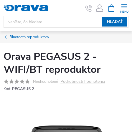
Prejsť na obsah
NÁKUPNÝ
HĽADAŤ
Bluetooth reproduktory
Orava PEGASUS 2 -
WIFI/BT reproduktor
Podrobnosti hodnotenia
Neohodnotené
Kód:
PEGASUS 2