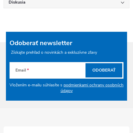
Diskusia
Odoberať newsletter
Získajte prehľad o novinkách a exkluzívne zľavy
Email
ODOBERAŤ
Vložením e-mailu súhlasíte s
podmienkami ochrany osobných
údajov
Zápätie