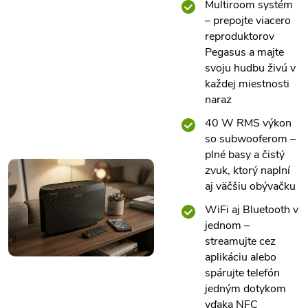
Multiroom systém
– prepojte viacero
reproduktorov
Pegasus a majte
svoju hudbu živú v
každej miestnosti
naraz
40 W RMS výkon
so subwooferom –
plné basy a čistý
zvuk, ktorý naplní
aj väčšiu obývačku
WiFi aj Bluetooth v
jednom –
streamujte cez
aplikáciu alebo
spárujte telefón
jedným dotykom
vďaka NFC