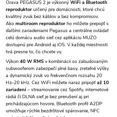
Orava PEGASUS 2 je výkonný
WiFi a Bluetooth
reproduktor
určený pre domácnosti, ktoré chcú
kvalitný zvuk bez káblov a bez kompromisov.
Ako
multiroom reproduktor
ho môžete prepojiť s
ďalšími zariadeniami Pegasus a centrálne ovládať
celú domácu audio sieť cez aplikáciu MUZO
dostupnú pre Android aj iOS. V každej miestnosti
hrá presne to, čo chcete vy.
Výkon
40 W RMS
v kombinácii so zabudovaným
subwooferom zabezpečí plné basy, zreteľné výšky
a dynamický zvuk vo frekvenčnom rozsahu 20
Hz–20 kHz. Cez WiFi môžete naraz pripojiť
až 10
zariadení
– streamovanie cez Spotify, internetové
rádiá či DLNA sieť je bez prerušení aj pri
prichádzajúcom hovore. Bluetooth profil A2DP
umožňuje rýchle bezdrôtové spárovanie, NFC