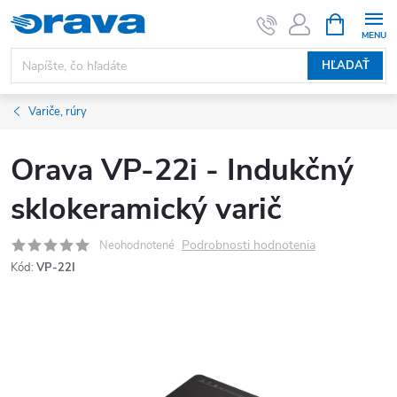
Prejsť na obsah
NÁKUPNÝ
HĽADAŤ
Variče, rúry
Orava VP-22i - Indukčný
sklokeramický varič
Podrobnosti hodnotenia
Neohodnotené
Kód:
VP-22I