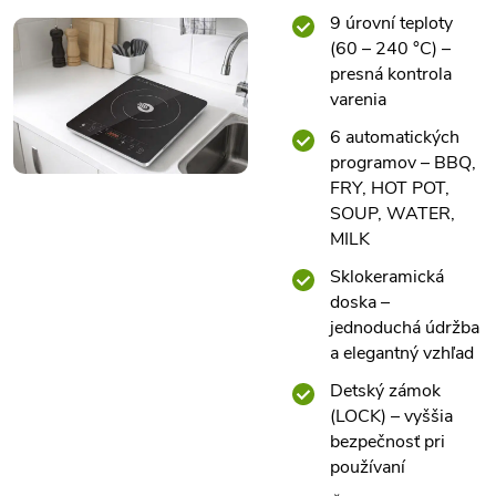
9 úrovní teploty
(60 – 240 °C) –
presná kontrola
varenia
6 automatických
programov – BBQ,
FRY, HOT POT,
SOUP, WATER,
MILK
Sklokeramická
doska –
jednoduchá údržba
a elegantný vzhľad
Detský zámok
(LOCK) – vyššia
bezpečnosť pri
používaní