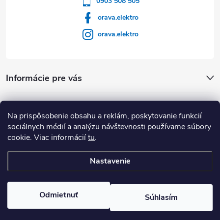
0903 508 505
orava.elektro
orava.elektro
Informácie pre vás
Dôležité Odkazy
Na prispôsobenie obsahu a reklám, poskytovanie funkcií
sociálnych médií a analýzu návštevnosti používame súbory
cookie. Viac informácií
tu
.
Nastavenie
Copyright 2026
Orava Elektro
. Všetky práva vyhradené.
Upraviť
nastavenie cookies
Odmietnuť
Súhlasím
Vytvoril Shoptet Premium