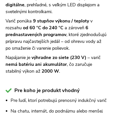
digitálne
, prehľadné, s veľkým LED displejom a
svetelnými kontrolkami.
Varič ponúka
9 stupňov výkonu / teploty
v
rozsahu
od 60 °C do 240 °C
a zároveň
6
prednastavených programov
, ktoré zjednodušujú
prípravu najčastejších jedál – od ohrevu vody až
po smaženie či varenie polievok.
Napájanie je
výhradne zo siete (230 V)
– varič
nemá batériu ani akumulátor
, čo zaručuje
stabilný výkon až
2000 W
.
Pre koho je produkt vhodný
Pre ľudí, ktorí potrebujú prenosný indukčný varič
Na chatu, internát, do podnájmu alebo menšej