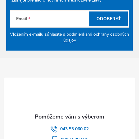
Získajte prehľad o novinkách a exkluzívne zľavy
Email
ODOBERAŤ
Vložením e-mailu súhlasíte s
podmienkami ochrany osobných
údajov
Zápätie
043 53 060 02