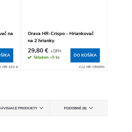
vač na
Orava HR-Crispo - Hriankovač
Orava H
na 2 hrianky
hrianky
29,80 €
28,90
ŠÍKA
DO KOŠÍKA
Skladom
>5 ks
Sklad
d:
HR-103 A
Kód:
HR-CRISPO
SÚVISIACE PRODUKTY
PODOBNÉ (6)