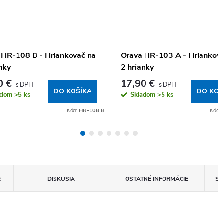
 HR-108 B - Hriankovač na
Orava HR-103 A - Hrianko
nky
2 hrianky
0 €
17,90 €
DO KOŠÍKA
DO KO
adom
>5 ks
Skladom
>5 ks
Kód:
HR-108 B
Kó
E
DISKUSIA
OSTATNÉ INFORMÁCIE