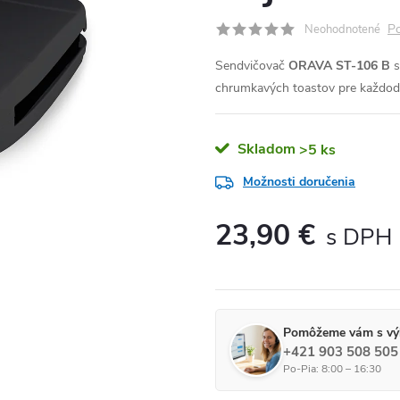
Po
Neohodnotené
Sendvičovač
ORAVA ST-106 B
chrumkavých toastov pre každode
Skladom
>5 ks
Možnosti doručenia
23,90 €
Jednotková cena:
Pomôžeme vám s vý
+421 903 508 505
Po-Pia: 8:00 – 16:30