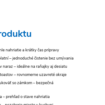
roduktu
le nahriatie a krátky čas prípravy
latní – jednoduché čistenie bez umývania
v naraz – ideálne na raňajky aj desiatu
 toastov – rovnomerne uzavreté okraje
rukoväť so zámkom – bezpečná
a – prehľad o stave nahriatia
– nezaberie miesto v kuchyni