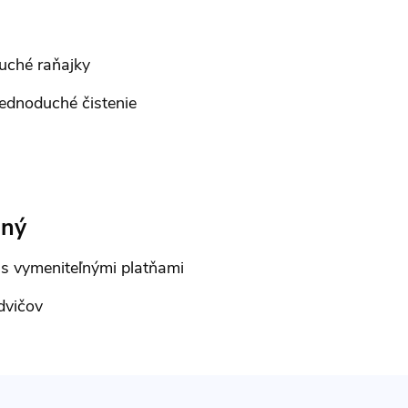
duché raňajky
jednoduché čistenie
dný
č s vymeniteľnými platňami
dvičov