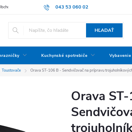
043 53 060 02
Obchodné podmienky
Dodacie podmienky
Podmienky ochrany oso
HĽADAŤ
mrazničky
Kuchynské spotrebiče
Vybavenie
Toustovače
Orava ST-106 B - Sendvičovač na prípravu trojuholníkových
Orava ST-
Sendvičova
trojuholní