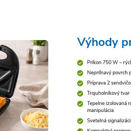
Výhody p
Príkon 750 W – rých
Nepriľnavý povrch p
Príprava 2 sendvičo
Trojuholníkový tvar
Tepelne izolovaná 
manipulácia
Svetelná signalizáci
Kompaktné rozmery 