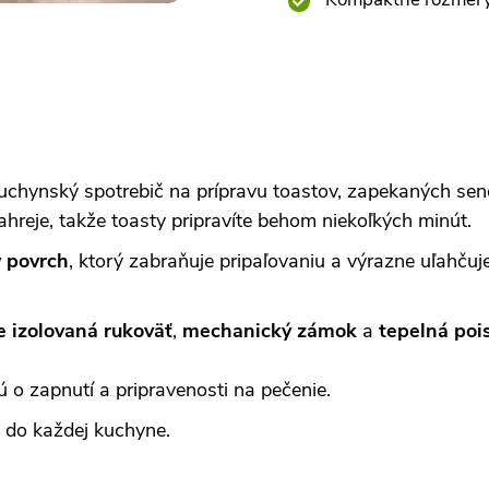
kuchynský spotrebič na prípravu toastov, zapekaných send
ahreje, takže toasty pripravíte behom niekoľkých minút.
ý povrch
, ktorý zabraňuje pripaľovaniu a výrazne uľahčuje
e izolovaná rukoväť
,
mechanický zámok
a
tepelná poi
 o zapnutí a pripravenosti na pečenie.
 do každej kuchyne.