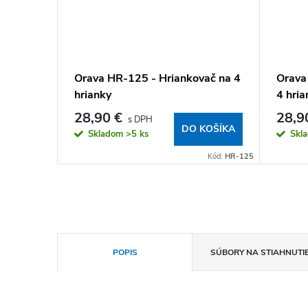
ač na 2
Orava HR-125 - Hriankovač na 4
Orava
hrianky
4 hria
28,90 €
28,9
KOŠÍKA
DO KOŠÍKA
Skladom
>5 ks
Skl
Kód:
HR-111
Kód:
HR-125
POPIS
SÚBORY NA STIAHNUTI