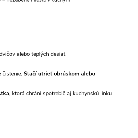
vičov alebo teplých desiat.
 čistenie.
Stačí utrieť obrúskom alebo
stka
, ktorá chráni spotrebič aj kuchynskú linku