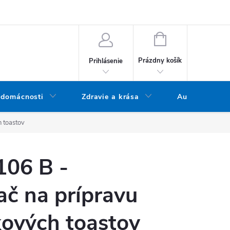
bných údajov
Doprava a platba
Blog
Vrátenie tovaru
NÁKUPNÝ KOŠÍK
Prázdny košík
Prihlásenie
 domácnosti
Zdravie a krása
Audio
 toastov
106 B -
č na prípravu
kových toastov