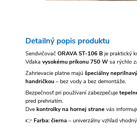
Detailný popis produktu
Sendvičovač
ORAVA ST-106 B
je praktický 
Vďaka
vysokému príkonu 750 W
sa rýchlo z
Zahrievacie platne majú
špeciálny nepriľnav
handričkou
– bez vody a bez demontáže.
Bezpečnosť pri používaní zabezpečuje
tepeln
pred prehriatím.
Dve
kontrolky na hornej strane
vás informujú
👉
Farba: čierna
– univerzálny vzhľad vhodný