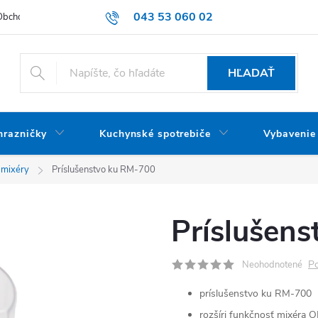
043 53 060 02
Obchodné podmienky
Dodacie podmienky
Podmienky ochrany oso
HĽADAŤ
mrazničky
Kuchynské spotrebiče
Vybavenie
 mixéry
Príslušenstvo ku RM-700
Príslušen
Po
Neohodnotené
príslušenstvo ku RM-700
rozšíri funkčnosť mixér