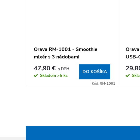
zálny
Orava RM-1001 - Smoothie
Orava
mixér s 3 nádobami
USB-C
47,90 €
29,8
KOŠÍKA
DO KOŠÍKA
Skladom
>5 ks
Skl
Kód:
SE-301 A
Kód:
RM-1001