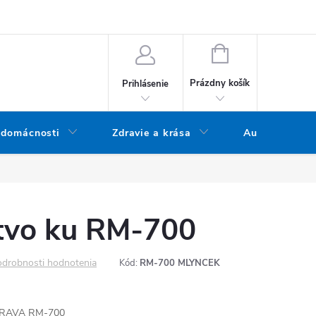
bných údajov
Doprava a platba
Blog
Vrátenie tovaru
NÁKUPNÝ KOŠÍK
Prázdny košík
Prihlásenie
 domácnosti
Zdravie a krása
Audio
stvo ku RM-700
drobnosti hodnotenia
Kód:
RM-700 MLYNCEK
a ORAVA RM-700