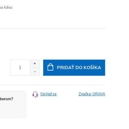
na kávu
PRIDAŤ DO KOŠÍKA
Opýtať sa
Značka:
ORAVA
berom?