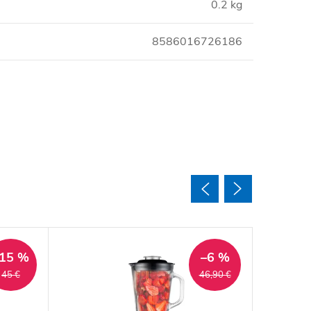
0.2 kg
8586016726186
15 %
–6 %
45 €
46,90 €