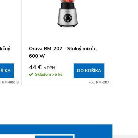
nkčný
Orava RM-207 - Stolný mixér,
Orava S
600 W
kuchyns
44 €
23,90
ŠÍKA
DO KOŠÍKA
Skladom
>5 ks
Sklad
d:
RM-800 B
Kód:
RM-207