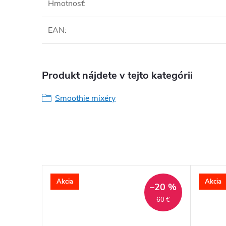
Hmotnosť
:
EAN
:
Produkt nájdete v tejto kategórii
Smoothie mixéry
Akcia
Akcia
–7 %
–20 %
25,90 €
60 €