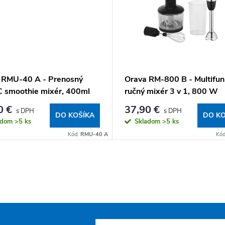
 RMU-40 A - Prenosný
Orava RM-800 B - Multifu
 smoothie mixér, 400ml
ručný mixér 3 v 1, 800 W
0 €
37,90 €
DO KOŠÍKA
DO KO
adom
>5 ks
Skladom
>5 ks
Kód:
RMU-40 A
Kó