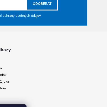
ODOBERAŤ
i ochrany osobných údajov
dkazy
ko
adok
Záruka
ktom