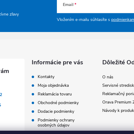
Email
zívne zľavy
Vložením e-mailu súhlasíte s
podmienkam
Informácie pre vás
Dôležité O
Kontakty
O nás
Moja objednávka
Servisné stredis
Reklamačný pori
Reklamácia tovaru
2
Orava Premium 
Obchodné podmienky
5
Návody k produ
Dodacie podmienky
Podmienky ochrany
osobných údajov
Doprava a platba