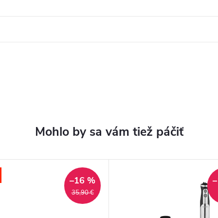
–16 %
–
35,90 €