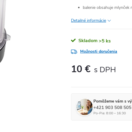
balenie obsahuje mlynček 
Detailné informácie
Skladom
>5 ks
Možnosti doručenia
10 €
Jednotková cena:
Pomôžeme vám s vý
+421 903 508 505
Po-Pia: 8:00 – 16:30