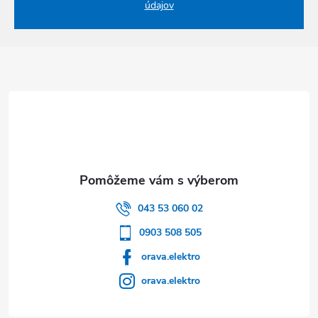
údajov
Zápätie
043 53 060 02
0903 508 505
orava.elektro
orava.elektro