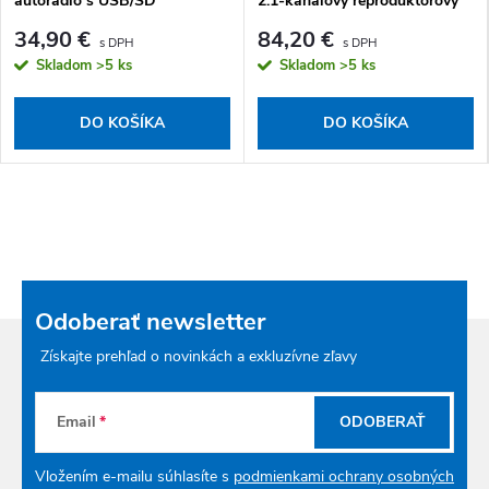
autorádio s USB/SD
2.1-kanálový reproduktorový
systém s bluetooth
34,90 €
84,20 €
Skladom
>5 ks
Skladom
>5 ks
DO KOŠÍKA
DO KOŠÍKA
Odoberať newsletter
Získajte prehľad o novinkách a exkluzívne zľavy
Email
ODOBERAŤ
Vložením e-mailu súhlasíte s
podmienkami ochrany osobných