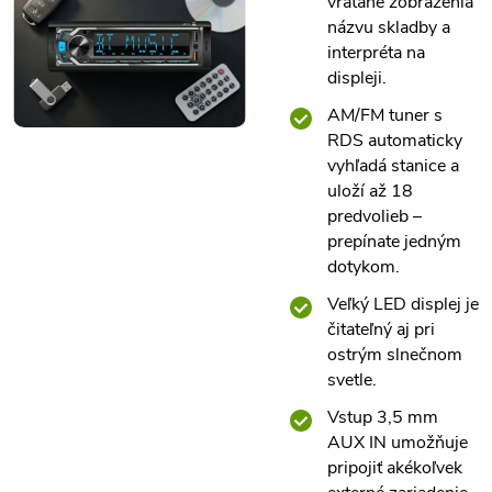
vrátane zobrazenia
názvu skladby a
interpréta na
displeji.
AM/FM tuner s
RDS automaticky
vyhľadá stanice a
uloží až 18
predvolieb –
prepínate jedným
dotykom.
Veľký LED displej je
čitateľný aj pri
ostrým slnečnom
svetle.
Vstup 3,5 mm
AUX IN umožňuje
pripojiť akékoľvek