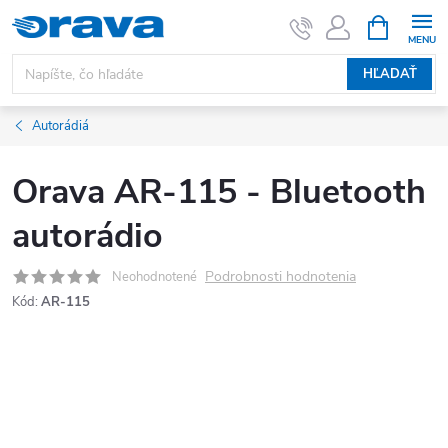
Prejsť na obsah
NÁKUPNÝ
HĽADAŤ
Autorádiá
Orava AR-115 - Bluetooth
autorádio
Podrobnosti hodnotenia
Neohodnotené
Kód:
AR-115