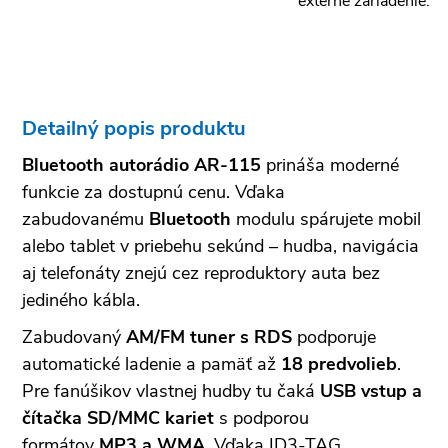
externé zariadenie.
Detailný popis produktu
Bluetooth autorádio AR-115
prináša moderné
funkcie za dostupnú cenu. Vďaka
zabudovanému
Bluetooth
modulu spárujete mobil
alebo tablet v priebehu sekúnd – hudba, navigácia
aj telefonáty znejú cez reproduktory auta bez
jediného kábla.
Zabudovaný
AM/FM tuner s RDS
podporuje
automatické ladenie a pamäť až
18 predvolieb
.
Pre fanúšikov vlastnej hudby tu čaká
USB vstup a
čítačka SD/MMC kariet
s podporou
formátov
MP3 a WMA
. Vďaka ID3-TAG