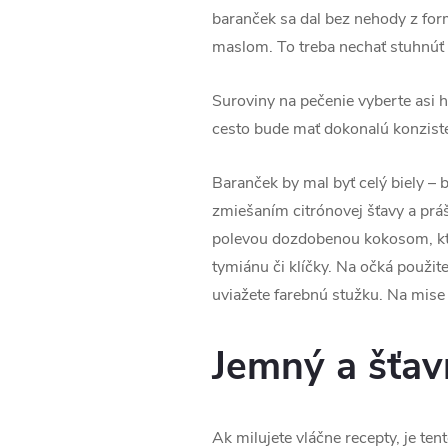
baranček sa dal bez nehody z for
maslom. To treba nechať stuhnúť
Suroviny na pečenie vyberte asi h
cesto bude mať dokonalú konzist
Baranček by mal byť celý biely – 
zmiešaním citrónovej šťavy a pr
polevou dozdobenou kokosom, ktor
tymiánu či klíčky. Na očká použit
uviažete farebnú stužku. Na mise
Jemný a šťav
Ak milujete vláčne recepty, je ten