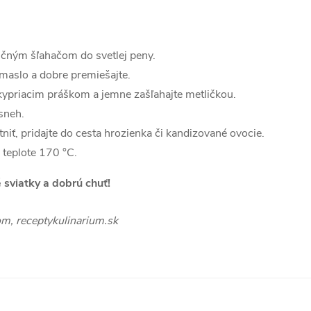
učným šľahačom do svetlej peny.
 maslo a dobre premiešajte.
kypriacim práškom a jemne zašľahajte metličkou.
sneh.
niť, pridajte do cesta hrozienka či kandizované ovocie.
 teplote 170 °C.
sviatky a dobrú chuť!
om, receptykulinarium.sk