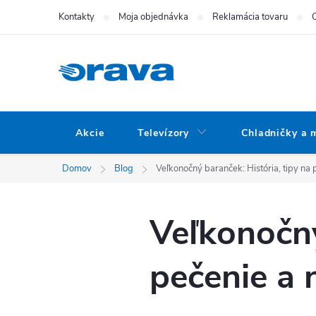
Prejsť na obsah
Kontakty
Moja objednávka
Reklamácia tovaru
Akcie
Televízory
Chladničky a 
Domov
Blog
Veľkonočný baranček: História, tipy na 
Veľkonočný
pečenie a n