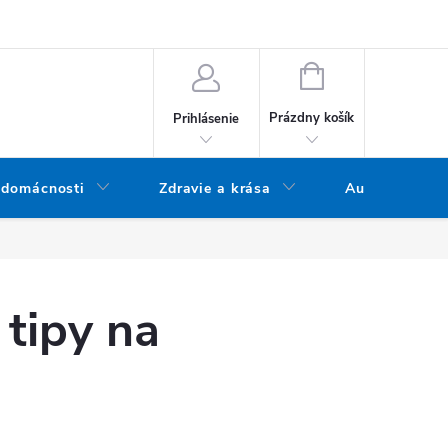
bných údajov
Doprava a platba
Blog
Vrátenie tovaru
NÁKUPNÝ KOŠÍK
Prázdny košík
Prihlásenie
 domácnosti
Zdravie a krása
Audio
 tipy na