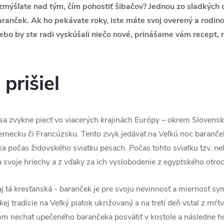
ozmýšľate nad tým, čím pohostiť šibačov? Jednou zo sladkých 
aranček. Ak ho pekávate roky, iste máte svoj overený a rodin
lebo by ste radi vyskúšali niečo nové, prinášame vám recept, 
prišiel
sa zvykne piecť vo viacerých krajinách Európy – okrem Slovens
emecku či Francúzsku. Tento zvyk jedávať na Veľkú noc baranček
a počas židovského sviatku pesach. Počas tohto sviatku tzv. n
 svoje hriechy a z vďaky za ich vyslobodenie z egyptského otroc
aj tá kresťanská - baranček je pre svoju nevinnosť a miernosť s
ej tradície na Veľký piatok ukrižovaný a na tretí deň vstal z mŕt
 nechať upečeného barančeka posvätiť v kostole a následne ho 