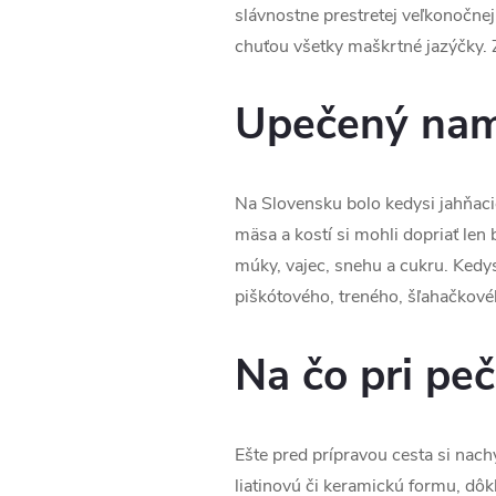
slávnostne prestretej veľkonočnej
chuťou všetky maškrtné jazýčky. 
Upečený nami
Na Slovensku bolo kedysi jahňac
mäsa a kostí si mohli dopriať len
múky, vajec, snehu a cukru. Kedys
piškótového, treného, šľahačkové
Na čo pri pe
Ešte pred prípravou cesta si nach
liatinovú či keramickú formu, dô