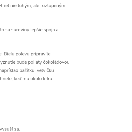
trieť nie tuhým, ale roztopeným
to sa suroviny lepšie spoja a
. Bielu polevu pripravíte
yznutie bude poliaty čokoládovou
apríklad pažítku, vetvičku
ahnete, keď mu okolo krku
vysuší sa.