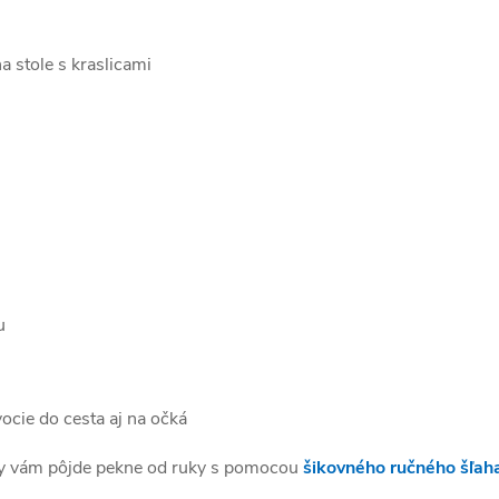
u
ocie do cesta aj na očká
oty vám pôjde pekne od ruky s pomocou
šikovného ručného šľah