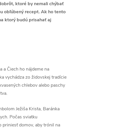
dobrôt, ktoré by nemali chýbať
ou obľúbený recept. Ak ho tento
na ktorý budú prisahať aj
ka a Čiech ho nájdeme na
a vychádza zo židovskej tradície
ekvasených chlebov alebo paschy
tva.
ymbolom Ježiša Krista, Baránka
vych. Počas sviatku
priniesť domov, aby trónil na