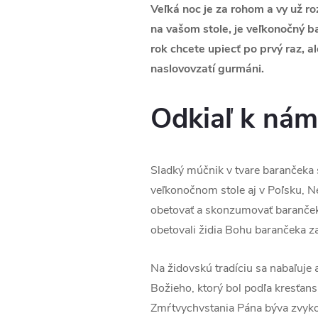
Veľká noc je za rohom a vy už r
na vašom stole, je veľkonočný b
rok chcete upiecť po prvý raz, a
naslovovzatí gurmáni.
Odkiaľ k nám 
Sladký múčnik v tvare barančeka 
veľkonočnom stole aj v Poľsku, N
obetovať a skonzumovať baranček
obetovali židia Bohu barančeka za
Na židovskú tradíciu sa nabaľuje 
Božieho, ktorý bol podľa kresťansk
Zmŕtvychvstania Pána býva zvykom