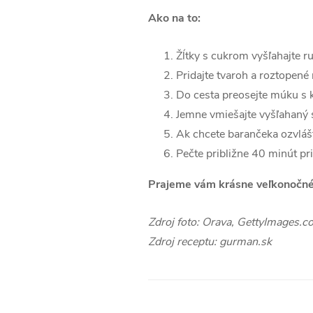
Ako na to:
Žĺtky s cukrom vyšľahajte r
Pridajte tvaroh a roztopené
Do cesta preosejte múku s 
Jemne vmiešajte vyšľahaný 
Ak chcete barančeka ozvlášt
Pečte približne 40 minút pri
Prajeme vám krásne veľkonočné 
Zdroj foto: Orava, GettyImages.c
Zdroj receptu: gurman.sk