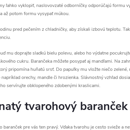
my ľahko vyklopiť, naslovovzaté odborníčky odporúčajú formu vy
 a až potom formu vysypať múkou.
odinu pred pečením z chladničky, aby získali izbovú teplotu. Tak
enciu.
buď mu doprajte sladkú bielu polevu, alebo ho výdatne pocukrujte
áškového cukru. Barančeka môžete posypať aj mandľami. Na zahr
ý pripomína huňatú srsť. Do papuľky mu vložte niečo zelené, n
e napríklad orechy, mandle či hrozienka. Slávnostný vzhľad dosi
 ho servírujte obklopeného zdobenými kraslicami.
natý tvarohový baranček
to baranček pre vás ten pravý. Vďaka tvarohu je cesto svieže a ne