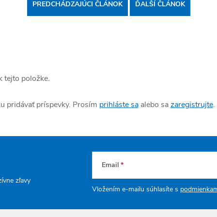
PREDCHÁDZAJÚCI ČLÁNOK
ĎALŠÍ ČLÁNOK
 tejto položke.
žu pridávať príspevky. Prosím
prihláste sa
alebo sa
zaregistrujte
.
Email
zívne zľavy
Vložením e-mailu súhlasíte s
podmienkam