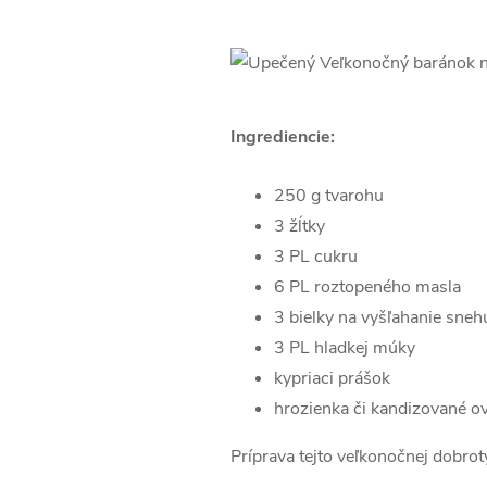
Ingrediencie:
250 g tvarohu
3 žĺtky
3 PL cukru
6 PL roztopeného masla
3 bielky na vyšľahanie sneh
3 PL hladkej múky
kypriaci prášok
hrozienka či kandizované ov
Príprava tejto veľkonočnej dobr