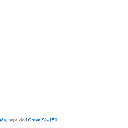
ača
, napríklad
Orava SL-150
.