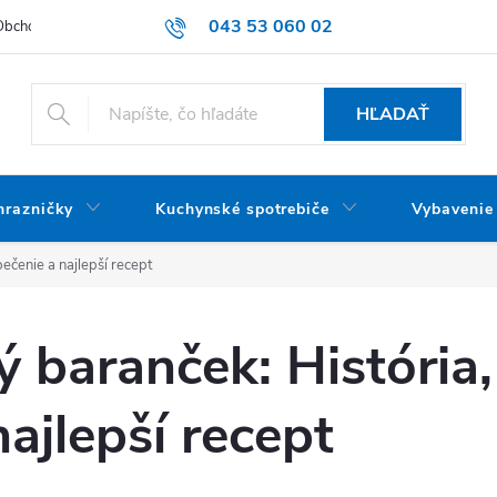
043 53 060 02
Obchodné podmienky
Dodacie podmienky
Podmienky ochrany oso
HĽADAŤ
mrazničky
Kuchynské spotrebiče
Vybavenie
pečenie a najlepší recept
 baranček: História,
ajlepší recept