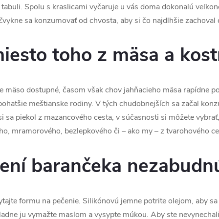
 tabuli. Spolu s kraslicami vyčaruje u vás doma dokonalú veľko
Zvykne sa konzumovať od chvosta, aby si čo najdlhšie zachoval
esto toho z mäsa a kost
ie mäso dostupné, časom však chov jahňacieho mäsa rapídne po
 bohatšie meštianske rodiny. V tých chudobnejších sa začal konzu
i sa piekol z mazancového cesta, v súčasnosti si môžete vybrať,
ho, mramorového, bezlepkového či – ako my – z tvarohového ce
čení barančeka nezabudn
ytajte formu na pečenie. Silikónovú jemne potrite olejom, aby sa
kladne ju vymažte maslom a vysypte múkou. Aby ste nevynechal