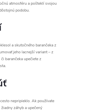
nočnú atmosféru a pošteklí svojou
 dôstojnú podobu.
í
klesol a skutočného barančeka z
movať jeho lacnejší variant – z
 či barančeka upečiete z
sta.
úť
 cesto nepripieklo. Ak používate
i žiadny záhyb a upečený