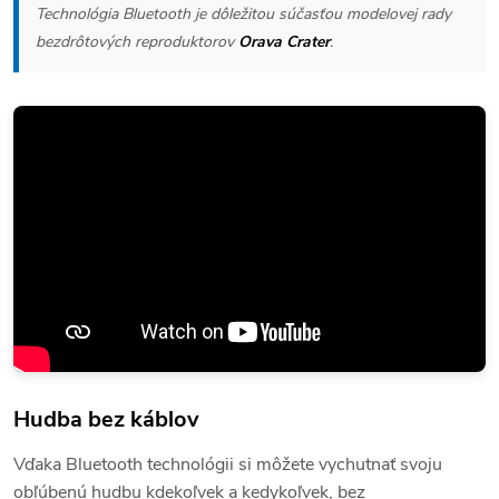
Technológia Bluetooth je dôležitou súčasťou modelovej rady
bezdrôtových reproduktorov
Orava Crater
.
Hudba bez káblov
Vďaka Bluetooth technológii si môžete vychutnať svoju
obľúbenú hudbu kdekoľvek a kedykoľvek, bez