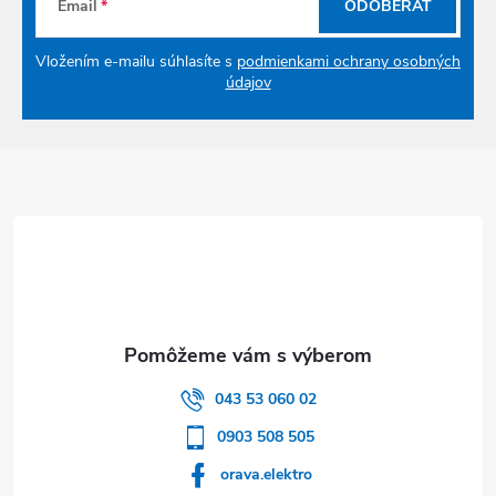
Email
ODOBERAŤ
Vložením e-mailu súhlasíte s
podmienkami ochrany osobných
údajov
Zápätie
043 53 060 02
0903 508 505
orava.elektro