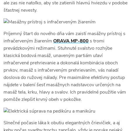
ale zas nie natoľko, aby ste zatienili hlavnú hviezdu v podobe
šťastnej nevesty.
Príjemný štart do nového dňa vám zaistí masážny prístroj s
infračerveným žiarením
ORAVA MP-800
s tromi
prevádzkovými režimami. Stuhnuté svalstvo rozhýbe
klasická bodová masáž, unaveným partiám uľaví
infračervené prehrievanie a dokonalá kombinácia oboch
prvkov, masáž s infračerveným prehrievaním, vás naladí
doslova do ružovej nálady. Pre maximálne efektívny postup
nájdete v balení šesť masážnych nadstavcov určených na
masáž tela, krku, hlavy a svalov. Ich pravidelné použitie vám
pomôže zlepšiť krvný obeh v pokožke.
Slnečné počasie láka k obutiu elegantných črievičiek, a aj
keby počas svadby trochu zapršalo, vždy je poruke nejaký