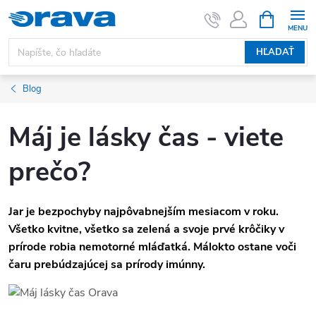
Prejsť na obsah
NÁKUPNÝ
HĽADAŤ
Blog
Máj je lásky čas - viete
prečo?
Jar je bezpochyby najpôvabnejším mesiacom v roku.
Všetko kvitne, všetko sa zelená a svoje prvé krôčiky v
prírode robia nemotorné mláďatká. Málokto ostane voči
čaru prebúdzajúcej sa prírody imúnny.