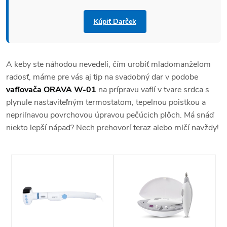
Kúpiť Darček
A keby ste náhodou nevedeli, čím urobiť mladomanželom
radosť, máme pre vás aj tip na svadobný dar v podobe
vafľovača ORAVA W-01
na prípravu vaflí v tvare srdca s
plynule nastaviteľným termostatom, tepelnou poistkou a
nepriľnavou povrchovou úpravou pečúcich plôch. Má snáď
niekto lepší nápad? Nech prehovorí teraz alebo mlčí navždy!