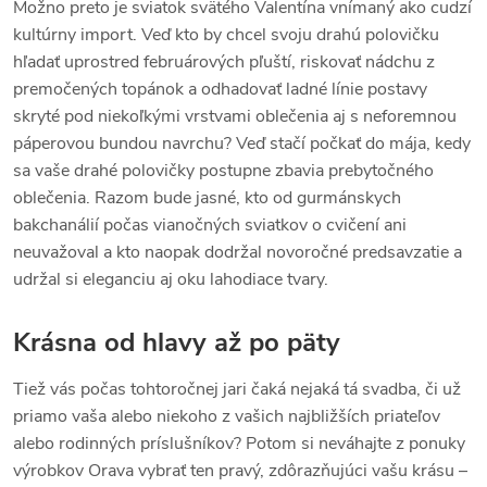
Možno preto je sviatok svätého Valentína vnímaný ako cudzí
kultúrny import. Veď kto by chcel svoju drahú polovičku
hľadať uprostred februárových pľuští, riskovať nádchu z
premočených topánok a odhadovať ladné línie postavy
skryté pod niekoľkými vrstvami oblečenia aj s neforemnou
páperovou bundou navrchu? Veď stačí počkať do mája, kedy
sa vaše drahé polovičky postupne zbavia prebytočného
oblečenia. Razom bude jasné, kto od gurmánskych
bakchanálií počas vianočných sviatkov o cvičení ani
neuvažoval a kto naopak dodržal novoročné predsavzatie a
udržal si eleganciu aj oku lahodiace tvary.
Krásna od hlavy až po päty
Tiež vás počas tohtoročnej jari čaká nejaká tá svadba, či už
priamo vaša alebo niekoho z vašich najbližších priateľov
alebo rodinných príslušníkov? Potom si neváhajte z ponuky
výrobkov Orava vybrať ten pravý, zdôrazňujúci vašu krásu –