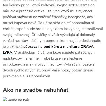
ten švárny princ, ktorý kráľovnú svojho srdca vezme do
náručia a prenesie cez kaluže. Veď ktorý muž by chcel
počúvať sťažnosti na zničené črievičky, nedajbože, aby
musel kupovať nové. To už sa skôr oplatí ponamáhať si
chrbát, aspoň bude hrdina objektom láskyplnej starostlivosti
svojej milovanej. Črievičky si však vyžadujú aj dokonalý
vzhľad nechtov. Ideálnym pomocníkom na jeho dosiahnutie
je elektrická
súprava na pedikúru a manikúru ORAVA
LYRA
. V praktickom úložnom boxe nájdete päť rôznych
nadstavcov, na jemné, hrubé brúsenie a leštenie
prirodzených aj akrylových nechtov. Vybrať si môžete z
dvoch rýchlostných stupňov. Vaše nôžky potom znesú
porovnanie aj s Popoluškou!
Ako na svadbe nehuhňať