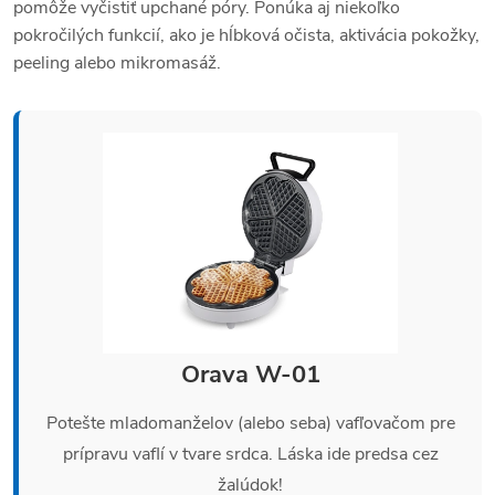
pomôže vyčistiť upchané póry. Ponúka aj niekoľko
pokročilých funkcií, ako je hĺbková očista, aktivácia pokožky,
peeling alebo mikromasáž.
Orava W-01
Potešte mladomanželov (alebo seba) vafľovačom pre
prípravu vaflí v tvare srdca. Láska ide predsa cez
žalúdok!