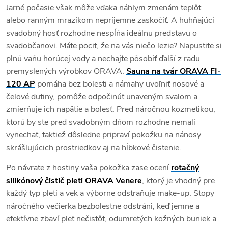
Jarné počasie však môže vďaka náhlym zmenám teplôt
alebo ranným mrazíkom nepríjemne zaskočiť. A huhňajúci
svadobný hosť rozhodne nespĺňa ideálnu predstavu o
svadobčanovi. Máte pocit, že na vás niečo lezie? Napustite si
plnú vaňu horúcej vody a nechajte pôsobiť ďalší z radu
premyslených výrobkov ORAVA.
Sauna na tvár ORAVA FI-
120 AP
pomáha bez bolesti a námahy uvoľniť nosové a
čelové dutiny, pomôže odpočinúť unaveným svalom a
zmierňuje ich napätie a bolesť. Pred náročnou kozmetikou,
ktorú by ste pred svadobným dňom rozhodne nemali
vynechať, taktiež dôsledne pripraví pokožku na nánosy
skrášľujúcich prostriedkov aj na hĺbkové čistenie.
Po návrate z hostiny vaša pokožka zase ocení
rotačný
silikónový čistič pleti ORAVA Venere
, ktorý je vhodný pre
každý typ pleti a vek a výborne odstraňuje make-up. Stopy
náročného večierka bezbolestne odstráni, keď jemne a
efektívne zbaví pleť nečistôt, odumretých kožných buniek a