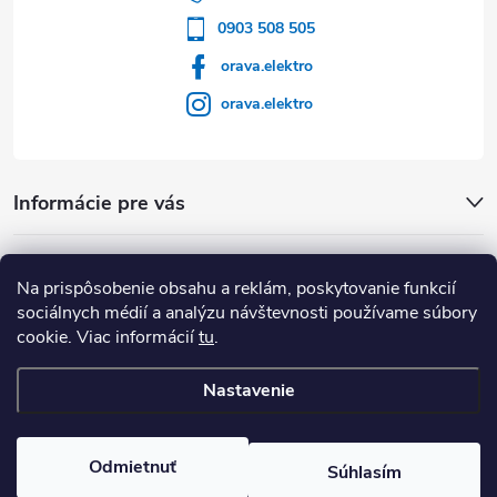
0903 508 505
orava.elektro
orava.elektro
Informácie pre vás
Dôležité Odkazy
Na prispôsobenie obsahu a reklám, poskytovanie funkcií
sociálnych médií a analýzu návštevnosti používame súbory
cookie. Viac informácií
tu
.
Nastavenie
Copyright 2026
Orava Elektro
. Všetky práva vyhradené.
Upraviť
nastavenie cookies
Odmietnuť
Súhlasím
Vytvoril Shoptet Premium