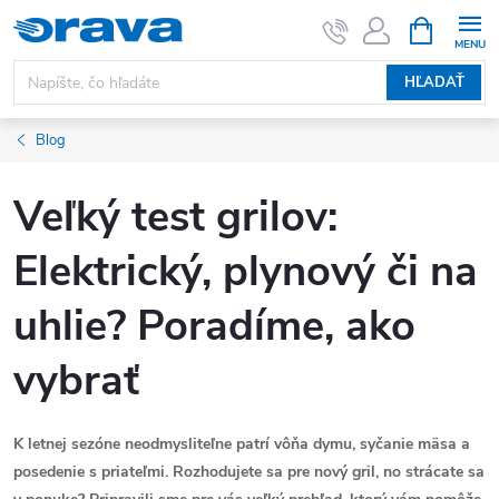
Prejsť na obsah
NÁKUPNÝ
HĽADAŤ
Blog
Veľký test grilov:
Elektrický, plynový či na
uhlie? Poradíme, ako
vybrať
K letnej sezóne neodmysliteľne patrí vôňa dymu, syčanie mäsa a
posedenie s priateľmi. Rozhodujete sa pre nový gril, no strácate sa