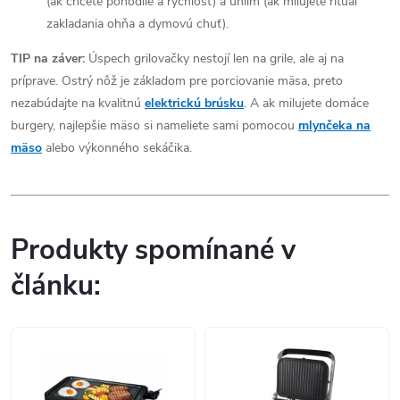
(ak chcete pohodlie a rýchlosť) a uhlím (ak milujete rituál
zakladania ohňa a dymovú chuť).
TIP na záver:
Úspech grilovačky nestojí len na grile, ale aj na
príprave. Ostrý nôž je základom pre porciovanie mäsa, preto
nezabúdajte na kvalitnú
elektrickú brúsku
. A ak milujete domáce
burgery, najlepšie mäso si nameliete sami pomocou
mlynčeka na
mäso
alebo výkonného sekáčika.
Produkty spomínané v
článku: