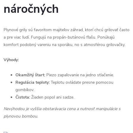
náročných
Plynové grily sú favoritom majiteľov záhrad, ktorí chcú grilovať často
a pre viac ľudí. Fungujú na propán-butánovú fľašu. Ponúkajú
komfort podobný vareniu na sporáku, no s atmosférou grilovačky.
Výhody:
Okamžitý štart:
Piezo zapaľovanie na jedno stlačenie.
Regulácia teploty:
Teplotu ovládate presne pomocou
gombíkov.
Čistota:
Žiaden popol ani sadze.
Nevýhodou je vyššia obstarávacia cena a nutnosť manipulácie s
plynovou bombou.