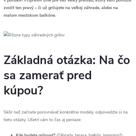
v ponuke? Pripravili sme pre vás veľký prehľad, ktorý vám pomôže
zvoliť ten pravý – či už grilujete na veľkej záhrade, alebo na
malom mestskom balkóne.
Základná otázka: Na čo
sa zamerať pred
kúpou?
Skôr než začnete porovnávať konkrétne modely, odpovedzte si na
tieto otázky. Ušetrí vám to čas aj peniaze:
Kde budete grilovať?
(Záhrada, terasa, balkón, kemping?)