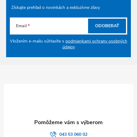
Získajte prehľad o novinkách a exkluzívne zľavy
Email
ODOBERAŤ
Vložením e-mailu súhlasíte s
podmienkami ochrany osobných
údajov
Zápätie
043 53 060 02