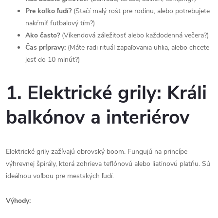
Pre koľko ľudí?
(Stačí malý rošt pre rodinu, alebo potrebujete
nakŕmiť futbalový tím?)
Ako často?
(Víkendová záležitosť alebo každodenná večera?)
Čas prípravy:
(Máte radi rituál zapaľovania uhlia, alebo chcete
jesť do 10 minút?)
1. Elektrické grily: Králi
balkónov a interiérov
Elektrické grily zažívajú obrovský boom. Fungujú na princípe
výhrevnej špirály, ktorá zohrieva teflónovú alebo liatinovú platňu. Sú
ideálnou voľbou pre mestských ľudí.
Výhody: