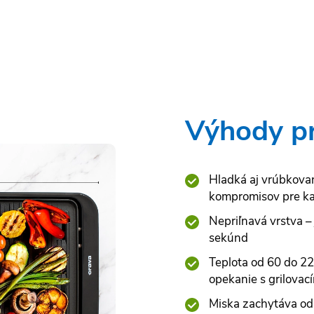
Výhody p
Hladká aj vrúbkovan
kompromisov pre ka
Nepriľnavá vrstva – 
sekúnd
Teplota od 60 do 22
opekanie s grilovac
Miska zachytáva odk