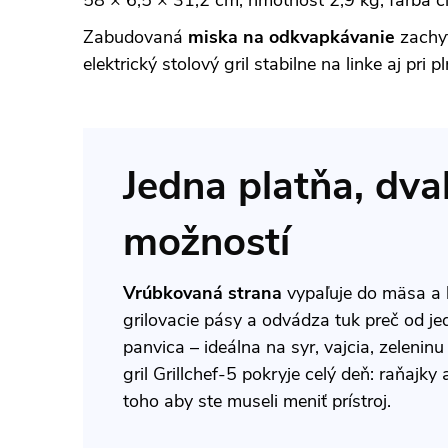
Zabudovaná
miska na odkvapkávanie
zachyt
elektrický stolový gril stabilne na linke aj pri 
Jedna platňa, dva
možností
Vrúbkovaná strana
vypaľuje do mäsa a k
grilovacie pásy a odvádza tuk preč od je
panvica – ideálna na syr, vajcia, zeleninu
gril Grillchef-5 pokryje celý deň: raňajky
toho aby ste museli meniť prístroj.