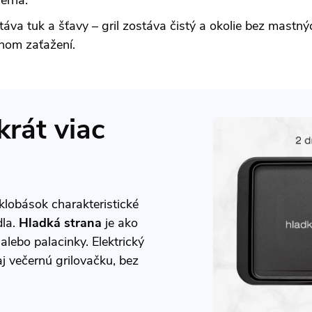
áva tuk a šťavy – gril zostáva čistý a okolie bez mastn
plnom zaťažení.
krát viac
lobások charakteristické
dla.
Hladká strana
je ako
 alebo palacinky. Elektrický
 aj večernú grilovačku, bez