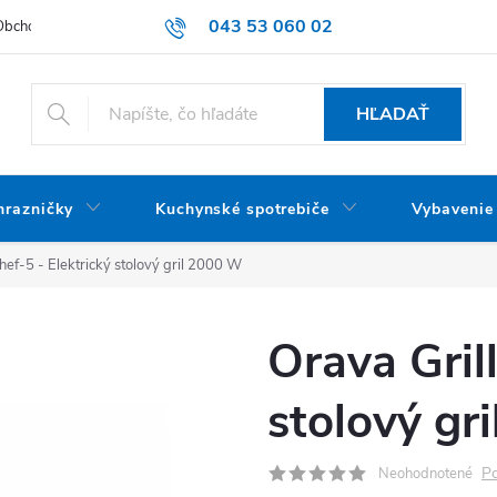
043 53 060 02
Obchodné podmienky
Dodacie podmienky
Podmienky ochrany oso
HĽADAŤ
mrazničky
Kuchynské spotrebiče
Vybavenie
hef-5 - Elektrický stolový gril 2000 W
Orava Grill
stolový gr
Po
Neohodnotené