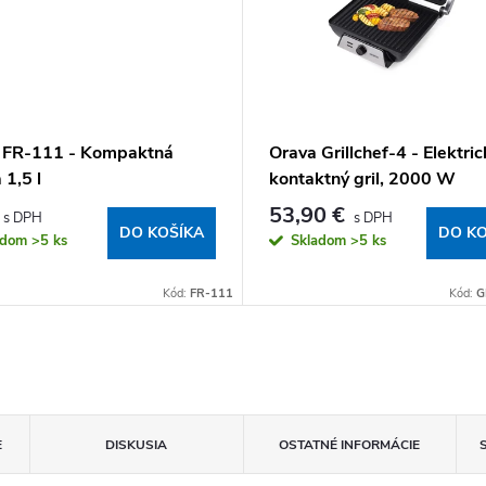
 FR-111 - Kompaktná
Orava Grillchef-4 - Elektric
 1,5 l
kontaktný gril, 2000 W
53,90 €
DO KOŠÍKA
DO KO
adom
>5 ks
Skladom
>5 ks
Kód:
FR-111
Kód:
G
E
DISKUSIA
OSTATNÉ INFORMÁCIE