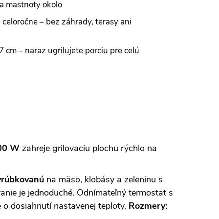
 a mastnoty okolo
ri celoročne – bez záhrady, terasy ani
 cm – naraz ugrilujete porciu pre celú
00 W
zahreje grilovaciu plochu rýchlo na
vrúbkovanú
na mäso, klobásy a zeleninu s
vanie je jednoduché. Odnímateľný termostat s
 o dosiahnutí nastavenej teploty.
Rozmery: