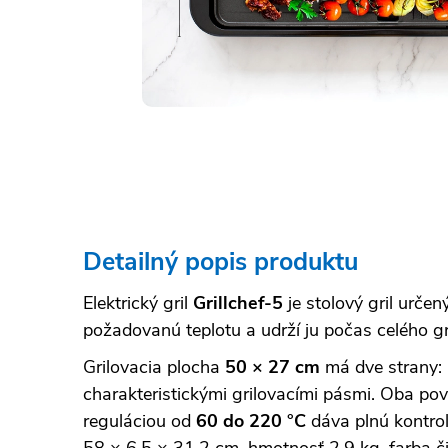
Detailný popis produktu
Elektrický gril
Grillchef-5
je stolový gril urče
požadovanú teplotu a udrží ju počas celého gr
Grilovacia plocha
50 × 27 cm
má dve strany:
charakteristickými grilovacími pásmi. Oba p
reguláciou od
60 do 220 °C
dáva plnú kontrol
58 × 6,5 × 31,2 cm, hmotnosť 2,9 kg, farba či