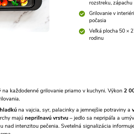
rozstreku, zápachu
Grilovanie v interié
počasia
Veľká plocha 50 × 27
rodinu
ný na každodenné grilovanie priamo v kuchyni. Výkon
2 0
ilovania.
hladkú
na vajcia, syr, palacinky a jemnejšie potraviny a
ovrchy majú
nepriľnavú vrstvu
– jedlo sa nepripáľa a umý
u nad intenzitou pečenia. Svetelná signalizácia informuje
erna.