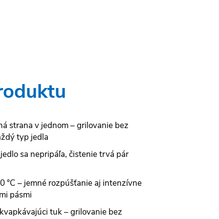
roduktu
á strana v jednom – grilovanie bez
ždý typ jedla
jedlo sa nepripáľa, čistenie trvá pár
0 °C – jemné rozpúšťanie aj intenzívne
ími pásmi
vapkávajúci tuk – grilovanie bez