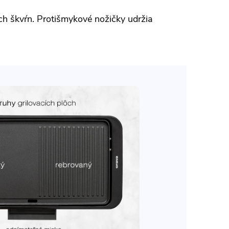
ých škvŕn. Protišmykové nožičky udržia