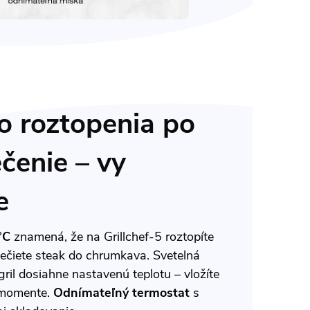
 roztopenia po
čenie – vy
e
°C
znamená, že na Grillchef-5 roztopíte
pečiete steak do chrumkava. Svetelná
 gril dosiahne nastavenú teplotu – vložíte
 momente.
Odnímateľný termostat
s