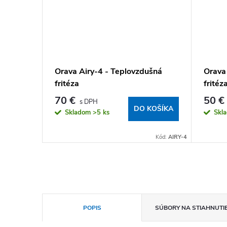
álny
Orava Airy-4 - Teplovzdušná
Orava
, 2100
fritéza
fritéza
70 €
50 €
DO KOŠÍKA
Skladom
>5 ks
Skl
KOŠÍKA
:
GRILLCHEF-2
Kód:
AIRY-4
POPIS
SÚBORY NA STIAHNUTI