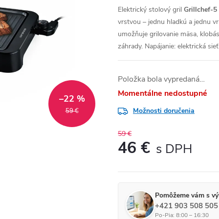
Elektrický stolový gril
Grillchef-5
vrstvou – jednu hladkú a jednu v
umožňuje grilovanie mäsa, klobás
záhrady. Napájanie: elektrická si
Položka bola vypredaná…
Momentálne nedostupné
–22 %
Možnosti doručenia
59 €
59 €
46 €
Jednotková cena:
Pomôžeme vám s vý
+421 903 508 505
Po-Pia: 8:00 – 16:30