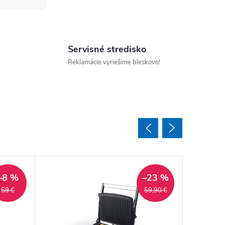
Servisné stredisko
Reklamácie vyriešime bleskovo!
Akcia
–8 %
–23 %
59 €
59,90 €