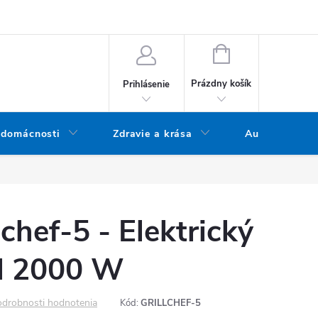
bných údajov
Doprava a platba
Blog
Vrátenie tovaru
NÁKUPNÝ KOŠÍK
Prázdny košík
Prihlásenie
 domácnosti
Zdravie a krása
Audio
chef-5 - Elektrický
il 2000 W
drobnosti hodnotenia
Kód:
GRILLCHEF-5