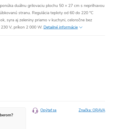
ponúka duálnu grilovaciu plochu 50 × 27 cm s nepriľnavou
rúbkovanú stranu. Regulácia teploty od 60 do 220 °C
ok, syra aj zeleniny priamo v kuchyni, celoročne bez
eť 230 V, príkon 2 000 W.
Detailné informácie
Opýtať sa
Značka:
ORAVA
berom?