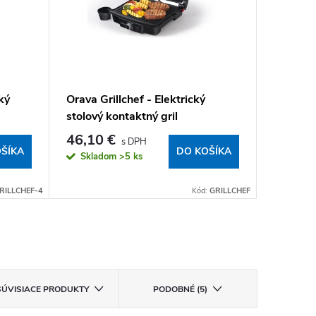
ký
Orava Grillchef - Elektrický
Orava Gr
stolový kontaktný gril
elektric
W
46,10 €
119,2
ŠÍKA
DO KOŠÍKA
Skladom
>5 ks
Sklad
RILLCHEF-4
Kód:
GRILLCHEF
SÚVISIACE PRODUKTY
PODOBNÉ (5)