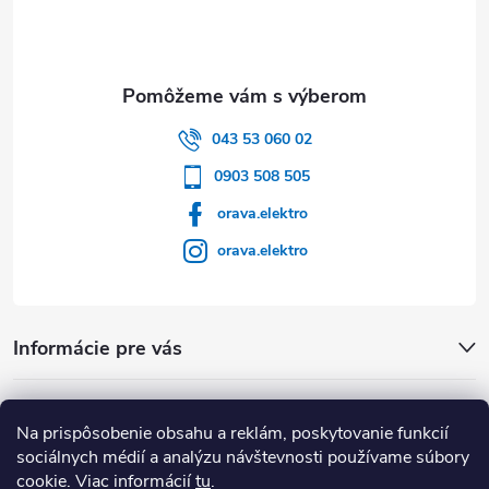
043 53 060 02
0903 508 505
orava.elektro
orava.elektro
Informácie pre vás
Dôležité Odkazy
Na prispôsobenie obsahu a reklám, poskytovanie funkcií
sociálnych médií a analýzu návštevnosti používame súbory
cookie. Viac informácií
tu
.