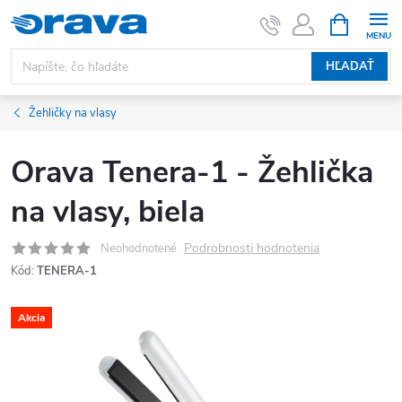
Prejsť na obsah
NÁKUPNÝ
HĽADAŤ
Žehličky na vlasy
Orava Tenera-1 - Žehlička
na vlasy, biela
Podrobnosti hodnotenia
Neohodnotené
Kód:
TENERA-1
Akcia