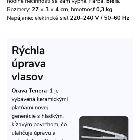
hodine nečinnosti sa sám vypne. Farba:
biela
.
Rozmery:
27 × 3 × 4 cm
, hmotnosť
0,3 kg
.
Napájanie: elektrická sieť
220–240 V / 50–60 Hz
.
Rýchla
úprava
vlasov
Orava Tenera-1
je
vybavená keramickými
platňami novej
generácie s hladkým,
kĺzavým povrchom, čo
uľahčuje úpravu a