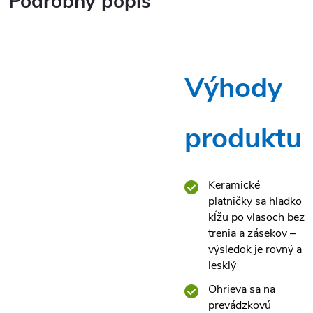
Podrobný popis
Výhody
produktu
Keramické
platničky sa hladko
kĺžu po vlasoch bez
trenia a zásekov –
výsledok je rovný a
lesklý
Ohrieva sa na
prevádzkovú