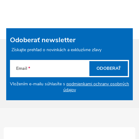
Odoberať newsletter
Získajte prehľad o novinkách a exkluzívne zľavy
Email
ODOBERAŤ
Vložením e-mailu súhlasíte s
podmienkami ochrany osobných
údajov
Zápätie