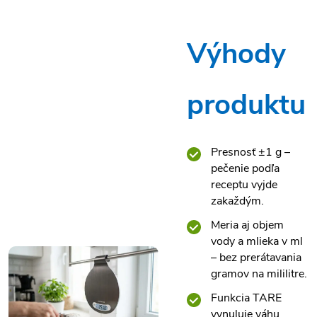
Výhody
produktu
Presnosť ±1 g –
pečenie podľa
receptu vyjde
zakaždým.
Meria aj objem
vody a mlieka v ml
– bez prerátavania
gramov na mililitre.
Funkcia TARE
vynuluje váhu