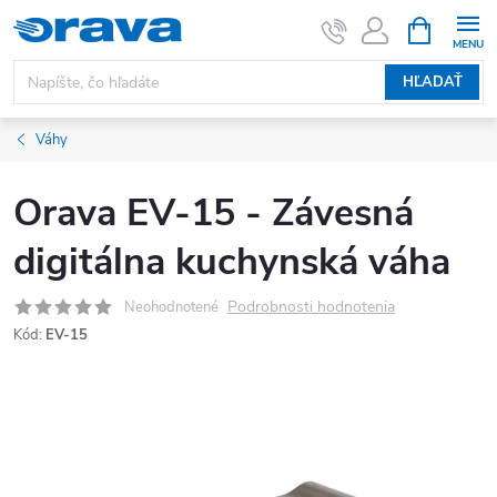
Prejsť na obsah
NÁKUPNÝ
HĽADAŤ
Váhy
Orava EV-15 - Závesná
digitálna kuchynská váha
Podrobnosti hodnotenia
Neohodnotené
Kód:
EV-15