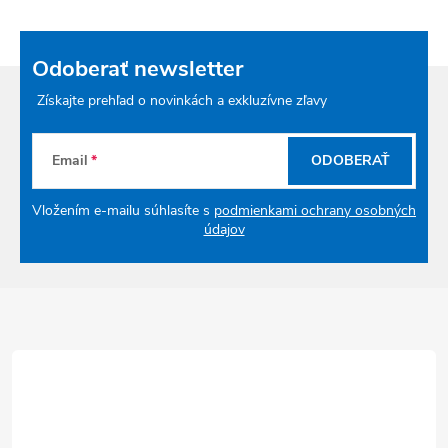
Odoberať newsletter
Získajte prehľad o novinkách a exkluzívne zľavy
Email
ODOBERAŤ
Vložením e-mailu súhlasíte s
podmienkami ochrany osobných
údajov
Zápätie