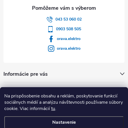
043 53 060 02
0903 508 505
orava.elektro
orava.elektro
Informácie pre vás
Dôležité Odkazy
Na prispôsobenie obsahu a reklám, poskytovanie funkcií
sociálnych médií a analýzu návštevnosti používame súbory
cookie. Viac informácií
tu
.
Nastavenie