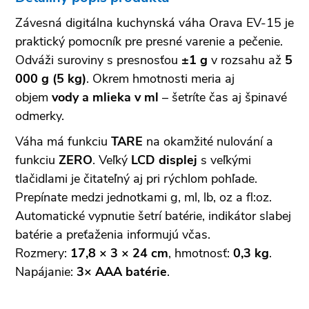
Závesná digitálna kuchynská váha Orava EV-15 je
praktický pomocník pre presné varenie a pečenie.
Odváži suroviny s presnosťou
±1 g
v rozsahu až
5
000 g (5 kg)
. Okrem hmotnosti meria aj
objem
vody a mlieka v ml
– šetríte čas aj špinavé
odmerky.
Váha má funkciu
TARE
na okamžité nulování a
funkciu
ZERO
. Veľký
LCD displej
s veľkými
tlačidlami je čitateľný aj pri rýchlom pohľade.
Prepínate medzi jednotkami g, ml, lb, oz a fl:oz.
Automatické vypnutie šetrí batérie, indikátor slabej
batérie a preťaženia informujú včas.
Rozmery:
17,8 × 3 × 24 cm
, hmotnosť:
0,3 kg
.
Napájanie:
3× AAA batérie
.