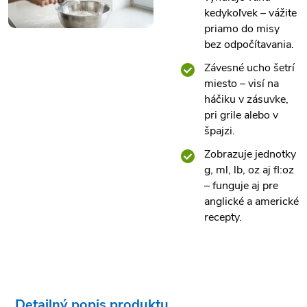
kedykoľvek – vážite
priamo do misy
bez odpočítavania.
Závesné ucho šetrí
miesto – visí na
háčiku v zásuvke,
pri grile alebo v
špajzi.
Zobrazuje jednotky
g, ml, lb, oz aj fl:oz
– funguje aj pre
anglické a americké
recepty.
Detailný popis produktu