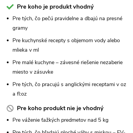
Pre koho je produkt vhodný
Pre tých, čo pečú pravidelne a dbajú na presné
gramy
Pre kuchynské recepty s objemom vody alebo
mlieka v ml
Pre malé kuchyne – závesné riešenie nezaberie
miesto v zásuvke
Pre tých, čo pracujú s anglickými receptami v oz
a fl:oz
Pre koho produkt nie je vhodný
Pre váženie ťažkých predmetov nad 5 kg
Pre tých, čo hľadajú ploché váhy s miskou – EV-