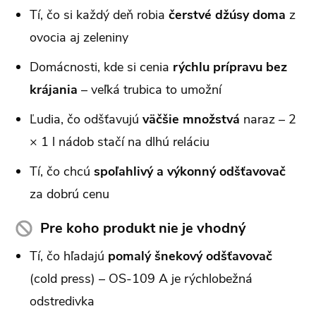
Tí, čo si každý deň robia
čerstvé džúsy doma
z
ovocia aj zeleniny
Domácnosti, kde si cenia
rýchlu prípravu bez
krájania
– veľká trubica to umožní
Ľudia, čo odšťavujú
väčšie množstvá
naraz – 2
× 1 l nádob stačí na dlhú reláciu
Tí, čo chcú
spoľahlivý a výkonný odšťavovač
za dobrú cenu
Pre koho produkt nie je vhodný
Tí, čo hľadajú
pomalý šnekový odšťavovač
(cold press) – OS-109 A je rýchlobežná
odstredivka