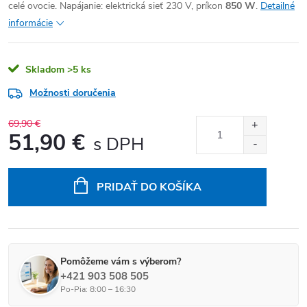
celé ovocie. Napájanie: elektrická sieť 230 V, príkon
850 W
.
Detailné
informácie
Skladom
>5 ks
Možnosti doručenia
69,90 €
51,90 €
Jednotková cena:
PRIDAŤ DO KOŠÍKA
Pomôžeme vám s výberom?
+421 903 508 505
Po-Pia: 8:00 – 16:30