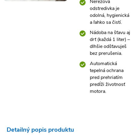
Nerezová
odstredivka je
odolná, hygienická
a ľahko sa čistí.
Nádoba na šťavu aj
drť (každá 1 liter) –
dlhšie odšťavuješ
bez prerušenia.
Automatická
tepelná ochrana
pred prehriatím
predĺži životnosť
motora.
Detailný popis produktu