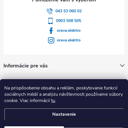
043 53 060 02
0903 508 505
orava.elektro
orava.elektro
Informácie pre vás
Dôležité Odkazy
Na prispôsobenie obsahu a reklám, poskytovanie funkcií
sociálnych médií a analýzu návštevnosti používame súbory
cookie. Viac informácií
tu
.
Nastavenie
Copyright 2026
Orava Elektro
. Všetky práva vyhradené.
Upraviť