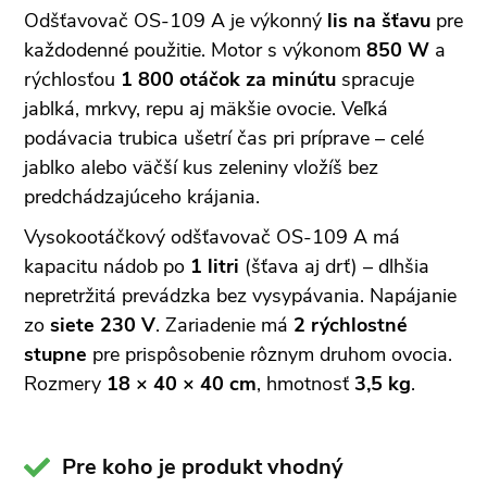
Odšťavovač OS-109 A je výkonný
lis na šťavu
pre
každodenné použitie. Motor s výkonom
850 W
a
rýchlosťou
1 800 otáčok za minútu
spracuje
jablká, mrkvy, repu aj mäkšie ovocie. Veľká
podávacia trubica ušetrí čas pri príprave – celé
jablko alebo väčší kus zeleniny vložíš bez
predchádzajúceho krájania.
Vysokootáčkový odšťavovač OS-109 A má
kapacitu nádob po
1 litri
(šťava aj drť) – dlhšia
nepretržitá prevádzka bez vysypávania. Napájanie
zo
siete 230 V
. Zariadenie má
2 rýchlostné
stupne
pre prispôsobenie rôznym druhom ovocia.
Rozmery
18 × 40 × 40 cm
, hmotnosť
3,5 kg
.
Pre koho je produkt vhodný