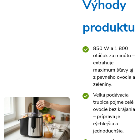
Výhody
produktu
850 W a 1 800
otáčok za minútu –
extrahuje
maximum šťavy aj
z pevného ovocia a
zeleniny.
Veľká podávacia
trubica pojme celé
ovocie bez krájania
– príprava je
rýchlejšia a
jednoduchšia.