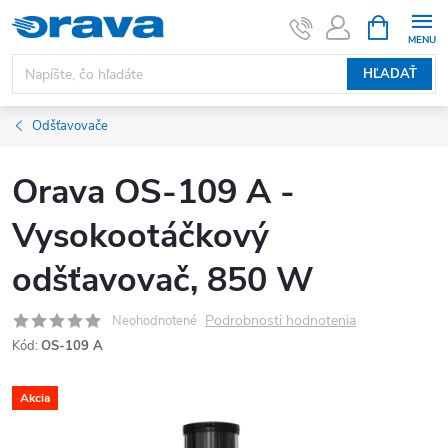
Prejsť na obsah
NÁKUPNÝ
HĽADAŤ
Odšťavovače
Orava OS-109 A -
Vysokootáčkový
odšťavovač, 850 W
Podrobnosti hodnotenia
Neohodnotené
Kód:
OS-109 A
Akcia