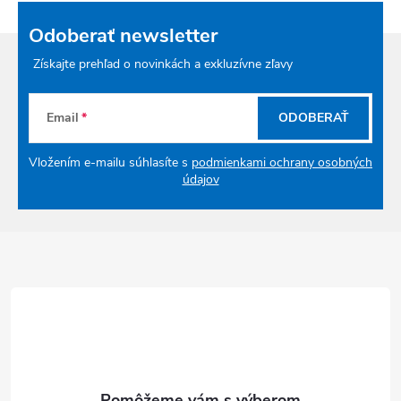
Odoberať newsletter
Získajte prehľad o novinkách a exkluzívne zľavy
Email
ODOBERAŤ
Vložením e-mailu súhlasíte s
podmienkami ochrany osobných
údajov
Zápätie