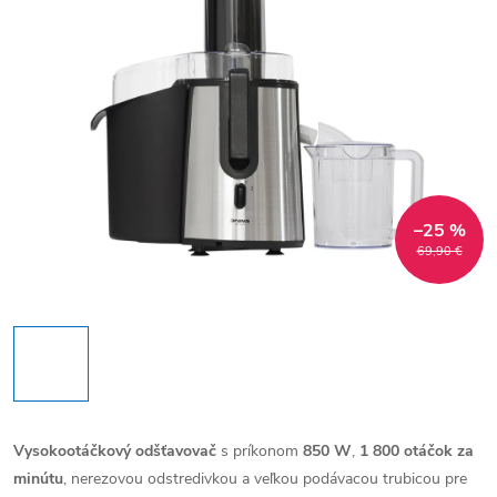
–25 %
69,90 €
Vysokootáčkový odšťavovač
s príkonom
850 W
,
1 800 otáčok za
minútu
, nerezovou odstredivkou a veľkou podávacou trubicou pre