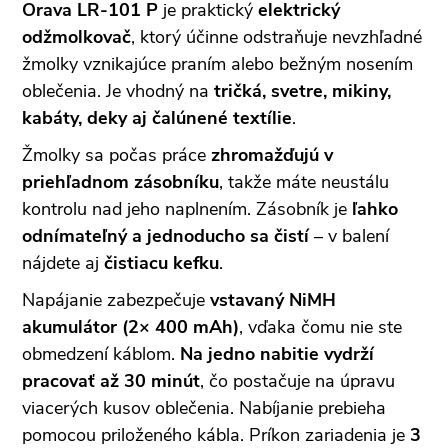
Orava LR-101 P
je praktický
elektrický
odžmolkovač
, ktorý účinne odstraňuje nevzhľadné
žmolky vznikajúce praním alebo bežným nosením
oblečenia. Je vhodný na
tričká, svetre, mikiny,
kabáty, deky aj čalúnené textílie
.
Žmolky sa počas práce
zhromažďujú v
priehľadnom zásobníku
, takže máte neustálu
kontrolu nad jeho naplnením. Zásobník je
ľahko
odnímateľný a jednoducho sa čistí
– v balení
nájdete aj
čistiacu kefku
.
Napájanie zabezpečuje
vstavaný NiMH
akumulátor (2× 400 mAh)
, vďaka čomu nie ste
obmedzení káblom.
Na jedno nabitie vydrží
pracovať až 30 minút
, čo postačuje na úpravu
viacerých kusov oblečenia. Nabíjanie prebieha
pomocou priloženého kábla. Príkon zariadenia je
3