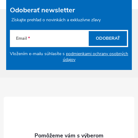
Odoberať newsletter
Získajte prehľad o novinkách a exkluzívne zľavy
Email
ODOBERAŤ
Vložením e-mailu súhlasíte s
podmienkami ochrany osobných
údajov
Zápätie