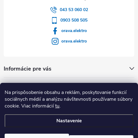
043 53 060 02
0903 508 505
orava.elektro
orava.elektro
Informácie pre vás
Dôležité Odkazy
Na prispôsobenie obsahu a reklám, poskytovanie funkcií
sociálnych médií a analýzu návštevnosti používame súbory
cookie. Viac informácií
tu
.
Nastavenie
Copyright 2026
Orava Elektro
. Všetky práva vyhradené.
Upraviť
nastavenie cookies