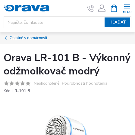
Prejsť na obsah
NÁKUPNÝ
HĽADAŤ
Ostatné v domácnosti
Orava LR-101 B - Výkonný
odžmolkovač modrý
Podrobnosti hodnotenia
Neohodnotené
Kód:
LR-101 B