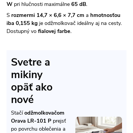
W
pri hlučnosti maximálne
65 dB
.
S
rozmermi 14,7 × 6,6 × 7,7 cm
a
hmotnosťou
iba 0,155 kg
je odžmolkovač ideálny aj na cesty.
Dostupný vo
fialovej farbe
.
Svetre a
mikiny
opäť ako
nové
Stačí
odžmolkovačom
Orava LR-101 P
prejsť
po povrchu oblečenia a