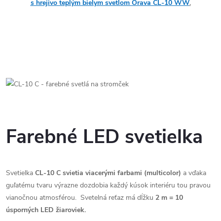
s hrejivo teplým bielym svetlom Orava CL-10 WW
.
Farebné LED svetielka
Svetielka
CL-10 C svietia viacerými farbami (multicolor)
a vďaka
guľatému tvaru výrazne dozdobia každý kúsok interiéru tou pravou
vianočnou atmosférou. Svetelná reťaz má dĺžku
2 m = 10
úsporných LED žiaroviek.