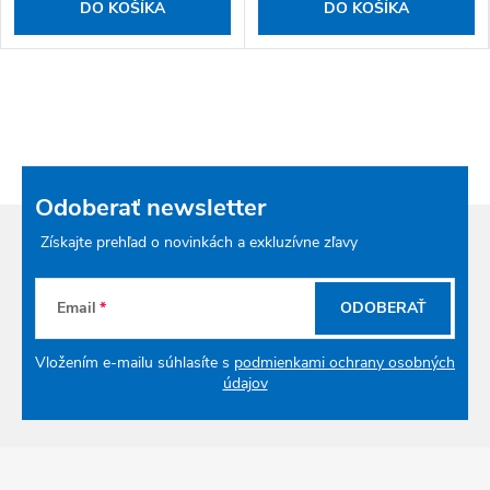
DO KOŠÍKA
DO KOŠÍKA
Odoberať newsletter
Získajte prehľad o novinkách a exkluzívne zľavy
Email
ODOBERAŤ
Vložením e-mailu súhlasíte s
podmienkami ochrany osobných
údajov
Zápätie