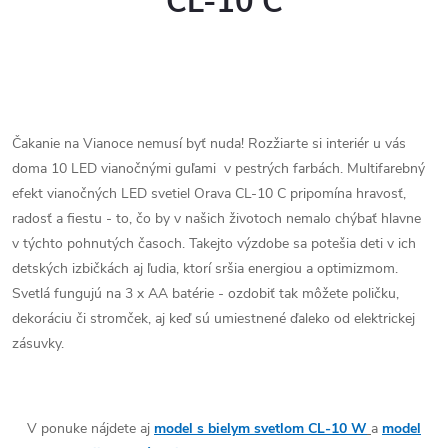
CL-10 C
Čakanie na Vianoce nemusí byť nuda! Rozžiarte si interiér u vás
doma 10 LED vianočnými guľami v pestrých farbách. Multifarebný
efekt vianočných LED svetiel Orava CL-10 C pripomína hravosť,
radosť a fiestu - to, čo by v našich životoch nemalo chýbať hlavne
v týchto pohnutých časoch. Takejto výzdobe sa potešia deti v ich
detských izbičkách aj ľudia, ktorí sršia energiou a optimizmom.
Svetlá fungujú na 3 x AA batérie - ozdobiť tak môžete poličku,
dekoráciu či stromček, aj keď sú umiestnené ďaleko od elektrickej
zásuvky.
V ponuke nájdete aj
model s bielym svetlom CL-10 W
a
model