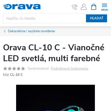
Prejsť na obsah
NÁKUPNÝ
HĽADAŤ
Dekoratívne / sezónne osvetlenie
Orava CL-10 C - Vianočné
LED svetlá, multi farebné
Podrobnosti hodnotenia
Neohodnotené
Kód:
CL-10 C