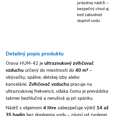
prázdnej nádrži –
bezpečný chod aj
keď zabudneš
doplniť vodu
Detailný popis produktu
Orava HUM-42 je
ultrazvukový zvlhčovač
vzduchu
určený do miestností do
40 m²
–
obývačky, spálne, detskej izby alebo
kancelárie.
Zvlhčovač vzduchu
pracuje na
ultrazvukovej frekvencii, vďaka čomu je prevádzka
takmer bezhlučná a nerušivá aj pri spánku.
Nádrž s objemom
4 litre
zabezpečuje výdrž
14 až
35 hodín
bez doplnenia vody – závisí od zvolenej