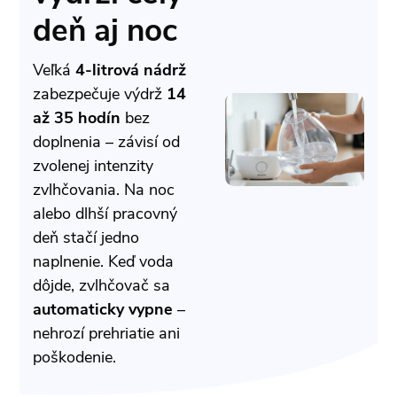
deň aj noc
Veľká
4-litrová nádrž
zabezpečuje výdrž
14
až 35 hodín
bez
doplnenia – závisí od
zvolenej intenzity
zvlhčovania. Na noc
alebo dlhší pracovný
deň stačí jedno
naplnenie. Keď voda
dôjde, zvlhčovač sa
automaticky vypne
–
nehrozí prehriatie ani
poškodenie.