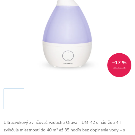
–17 %
39,90 €
Ultrazvukový zvlhčovač vzduchu Orava HUM-42 s nádržou 4 l
zvlhčuje miestnosti do 40 m² až 35 hodín bez doplnenia vody – s