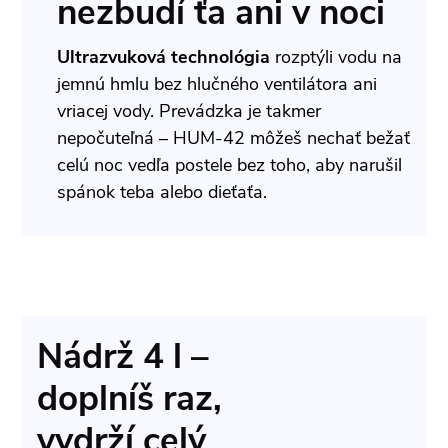
nezbudí ťa ani v noci
Ultrazvuková technológia
rozptýli vodu na
jemnú hmlu bez hlučného ventilátora ani
vriacej vody. Prevádzka je takmer
nepočuteľná – HUM-42 môžeš nechať bežať
celú noc vedľa postele bez toho, aby narušil
spánok teba alebo dieťaťa.
Nádrž 4 l –
doplníš raz,
vydrží celý