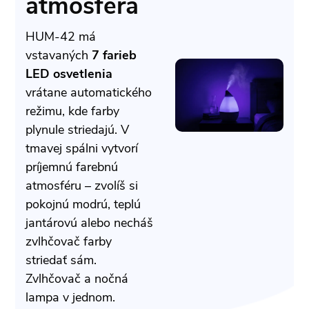
atmosféra
HUM-42 má
vstavaných
7 farieb
LED osvetlenia
vrátane automatického
režimu, kde farby
plynule striedajú. V
tmavej spálni vytvorí
príjemnú farebnú
atmosféru – zvolíš si
pokojnú modrú, teplú
jantárovú alebo necháš
zvlhčovač farby
striedať sám.
Zvlhčovač a nočná
lampa v jednom.