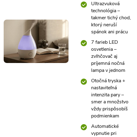
Ultrazvuková
technológia –
takmer tichý chod,
ktorý neruší
spánok ani prácu
7 farieb LED
osvetlenia –
zvlhčovač aj
príjemná nočná
lampa v jednom
Otočná tryska +
nastaviteľná
intenzita pary –
smer a množstvo
vždy prispôsobíš
podmienkam
Automatické
vypnutie pri