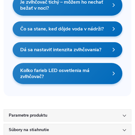
Je zvlhčovač tichý – môžem ho nechať
bežať v noci?
Čo sa stane, keď dôjde voda v nádrži?
Dá sa nastaviť intenzita zvlhčovania?
Koľko farieb LED osvetlenia má
zvlhčovač?
Parametre produktu
Súbory na stiahnutie