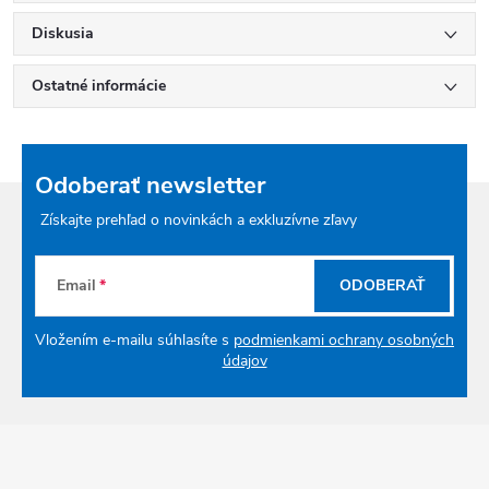
Diskusia
Ostatné informácie
Odoberať newsletter
Získajte prehľad o novinkách a exkluzívne zľavy
Email
ODOBERAŤ
Vložením e-mailu súhlasíte s
podmienkami ochrany osobných
údajov
Zápätie