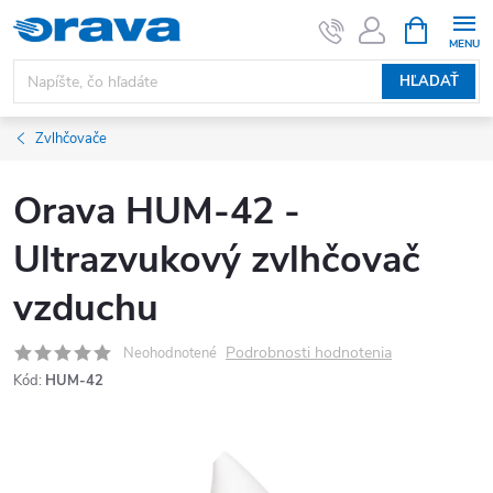
Prejsť na obsah
NÁKUPNÝ
HĽADAŤ
Zvlhčovače
Orava HUM-42 -
Ultrazvukový zvlhčovač
vzduchu
Podrobnosti hodnotenia
Neohodnotené
Kód:
HUM-42