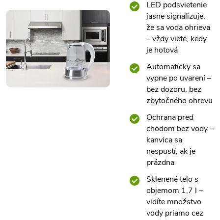
LED podsvietenie
jasne signalizuje,
že sa voda ohrieva
– vždy viete, kedy
je hotová
Automaticky sa
vypne po uvarení –
bez dozoru, bez
zbytočného ohrevu
Ochrana pred
chodom bez vody –
kanvica sa
nespustí, ak je
prázdna
Sklenené telo s
objemom 1,7 l –
vidíte množstvo
vody priamo cez