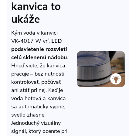
kanvica to
ukáže
Kým voda v kanvici
VK-4017 W vrí,
LED
podsvietenie rozsvietí
celú sklenenú nádobu
.
Hneď viete, že kanvica
pracuje – bez nutnosti
kontrolovať, počúvať
ani stáť pri nej. Keď je
voda hotová a kanvica
sa automaticky vypne,
svetlo zhasne.
Jednoduchý vizuálny
signál, ktorý oceníte pri