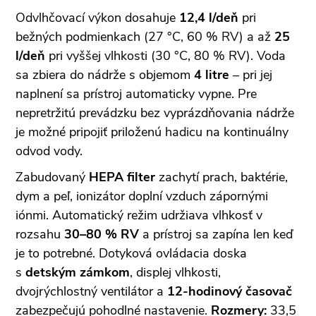
Odvlhčovací výkon dosahuje
12,4 l/deň
pri
bežných podmienkach (27 °C, 60 % RV) a až
25
l/deň
pri vyššej vlhkosti (30 °C, 80 % RV). Voda
sa zbiera do nádrže s objemom
4 litre
– pri jej
naplnení sa prístroj automaticky vypne. Pre
nepretržitú prevádzku bez vyprázdňovania nádrže
je možné pripojiť priloženú hadicu na kontinuálny
odvod vody.
Zabudovaný
HEPA filter
zachytí prach, baktérie,
dym a peľ, ionizátor doplní vzduch zápornými
iónmi. Automatický režim udržiava vlhkosť v
rozsahu
30–80 % RV
a prístroj sa zapína len keď
je to potrebné. Dotyková ovládacia doska
s
detským zámkom
, displej vlhkosti,
dvojrýchlostný ventilátor a
12-hodinový časovač
zabezpečujú pohodlné nastavenie.
Rozmery:
33,5