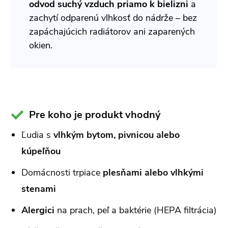
odvod suchý vzduch priamo k bielizni
a
zachytí odparenú vlhkosť do nádrže – bez
zapáchajúcich radiátorov ani zaparených
okien.
Pre koho je produkt vhodný
Ľudia s
vlhkým bytom, pivnicou alebo
kúpeľňou
Domácnosti trpiace
plesňami alebo vlhkými
stenami
Alergici
na prach, peľ a baktérie (HEPA filtrácia)