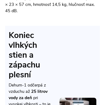
× 23 × 57 cm, hmotnosť 14,5 kg, hlučnosť max.
45 dB.
Koniec
vlhkých
stien a
zápachu
plesní
Dehum-1 odčerpá z
vzduchu až
25 litrov
vody za deň
pri
vysokej vlhkosti – to je