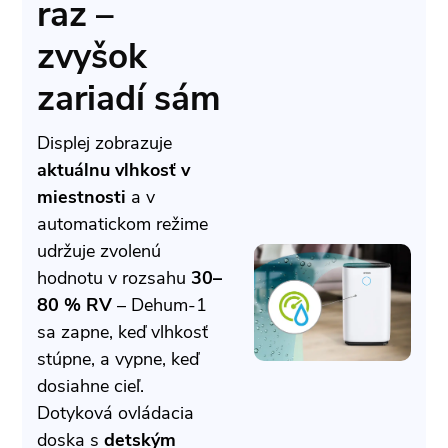
raz –
zvyšok
zariadí sám
Displej zobrazuje
aktuálnu vlhkosť v
miestnosti
a v
automatickom režime
udržuje zvolenú
hodnotu v rozsahu
30–
80 % RV
– Dehum-1
sa zapne, keď vlhkosť
stúpne, a vypne, keď
dosiahne cieľ.
Dotyková ovládacia
doska s
detským