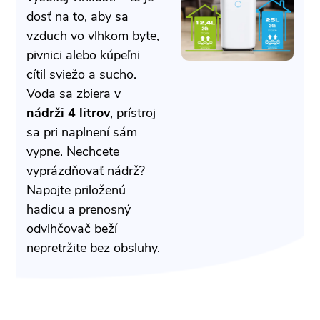
dosť na to, aby sa
vzduch vo vlhkom byte,
pivnici alebo kúpeľni
cítil sviežo a sucho.
Voda sa zbiera v
nádrži 4 litrov
, prístroj
sa pri naplnení sám
vypne. Nechcete
vyprázdňovať nádrž?
Napojte priloženú
hadicu a prenosný
odvlhčovač beží
nepretržite bez obsluhy.