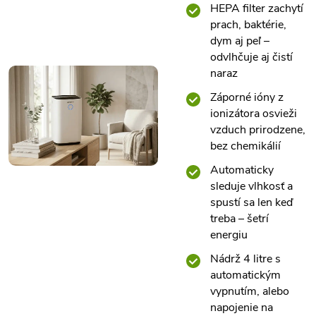
HEPA filter zachytí
prach, baktérie,
dym aj peľ –
odvlhčuje aj čistí
naraz
Záporné ióny z
ionizátora osvieži
vzduch prirodzene,
bez chemikálií
Automaticky
sleduje vlhkosť a
spustí sa len keď
treba – šetrí
energiu
Nádrž 4 litre s
automatickým
vypnutím, alebo
napojenie na