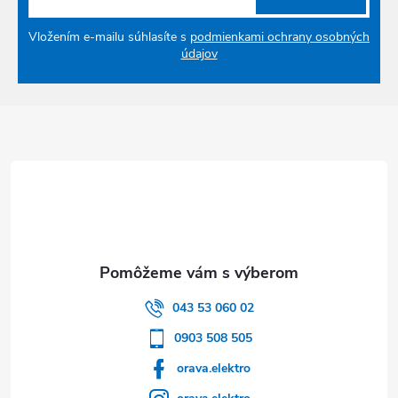
Vložením e-mailu súhlasíte s
podmienkami ochrany osobných
údajov
Zápätie
043 53 060 02
0903 508 505
orava.elektro