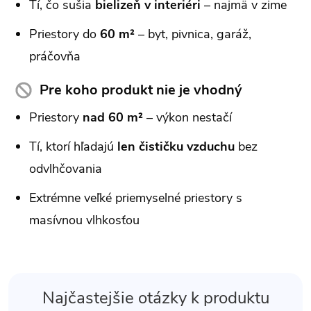
Tí, čo sušia
bielizeň v interiéri
– najmä v zime
Priestory do
60 m²
– byt, pivnica, garáž,
práčovňa
Pre koho produkt nie je vhodný
Priestory
nad 60 m²
– výkon nestačí
Tí, ktorí hľadajú
len čističku vzduchu
bez
odvlhčovania
Extrémne veľké priemyselné priestory s
masívnou vlhkosťou
Najčastejšie otázky k produktu