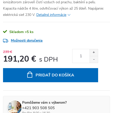
ionizátorom zároveň čistí vzduch od prachu, baktérií a peľu.
Kapacita nádrže 4 litre, odvlhčovací výkon až 25 l/deň. Napájanie:
elektrická sieť 230 V.
Detailné informácie
Skladom
>5 ks
Možnosti doručenia
239 €
191,20 €
Jednotková cena:
PRIDAŤ DO KOŠÍKA
Pomôžeme vám s výberom?
+421 903 508 505
Po-Pia: 8:00 – 16:30