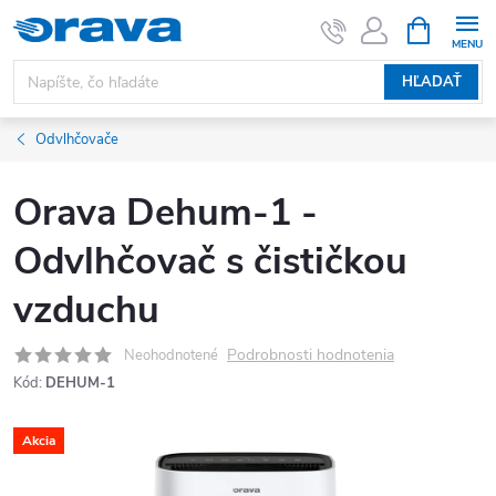
Prejsť na obsah
NÁKUPNÝ
HĽADAŤ
Odvlhčovače
Orava Dehum-1 -
Odvlhčovač s čističkou
vzduchu
Podrobnosti hodnotenia
Neohodnotené
Kód:
DEHUM-1
Akcia