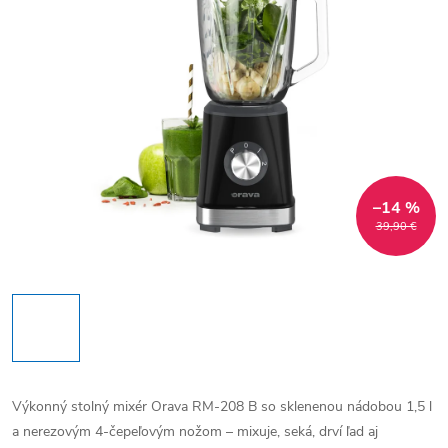
–14 %
39,90 €
Výkonný stolný mixér Orava RM-208 B so sklenenou nádobou 1,5 l
a nerezovým 4-čepeľovým nožom – mixuje, seká, drví ľad aj