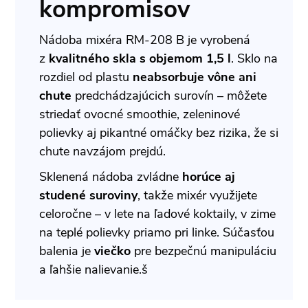
kompromisov
Nádoba mixéra RM-208 B je vyrobená
z
kvalitného skla s objemom 1,5 l
. Sklo na
rozdiel od plastu
neabsorbuje vône ani
chute
predchádzajúcich surovín – môžete
striedať ovocné smoothie, zeleninové
polievky aj pikantné omáčky bez rizika, že si
chute navzájom prejdú.
Sklenená nádoba zvládne
horúce aj
studené suroviny
, takže mixér využijete
celoročne – v lete na ľadové koktaily, v zime
na teplé polievky priamo pri linke. Súčasťou
balenia je
viečko
pre bezpečnú manipuláciu
a ľahšie nalievanie.š