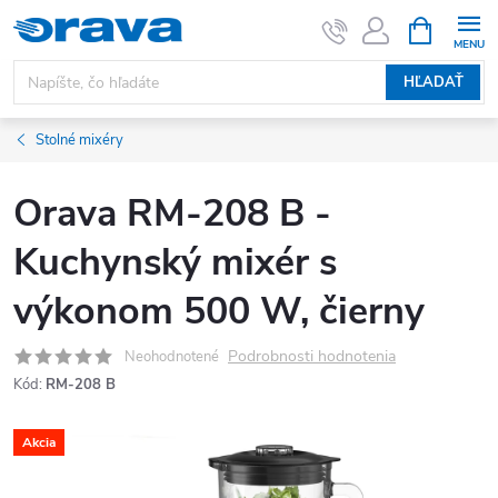
Prejsť na obsah
NÁKUPNÝ
HĽADAŤ
Stolné mixéry
Orava RM-208 B -
Kuchynský mixér s
výkonom 500 W, čierny
Podrobnosti hodnotenia
Neohodnotené
Kód:
RM-208 B
Akcia