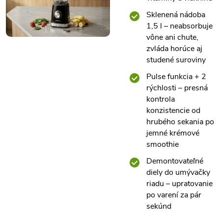
Sklenená nádoba
1,5 l – neabsorbuje
vône ani chute,
zvláda horúce aj
studené suroviny
Pulse funkcia + 2
rýchlosti – presná
kontrola
konzistencie od
hrubého sekania po
jemné krémové
smoothie
Demontovateľné
diely do umývačky
riadu – upratovanie
po varení za pár
sekúnd