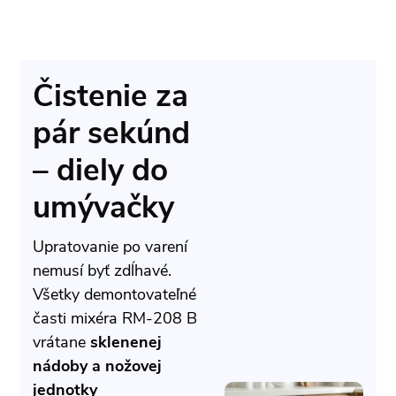
Čistenie za
pár sekúnd
– diely do
umývačky
Upratovanie po varení
nemusí byť zdĺhavé.
Všetky demontovateľné
časti mixéra RM-208 B
vrátane
sklenenej
nádoby a nožovej
jednotky