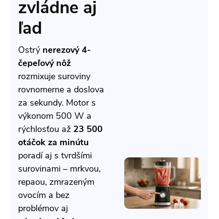
zvládne aj
ľad
Ostrý
nerezový 4-
čepeľový nôž
rozmixuje suroviny
rovnomerne a doslova
za sekundy. Motor s
výkonom 500 W a
rýchlosťou až
23 500
otáčok za minútu
poradí aj s tvrdšími
surovinami – mrkvou,
repaou, zmrazeným
ovocím a bez
problémov aj