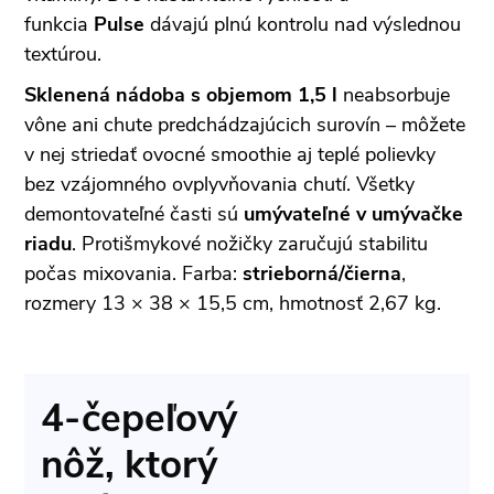
funkcia
Pulse
dávajú plnú kontrolu nad výslednou
textúrou.
Sklenená nádoba s objemom 1,5 l
neabsorbuje
vône ani chute predchádzajúcich surovín – môžete
v nej striedať ovocné smoothie aj teplé polievky
bez vzájomného ovplyvňovania chutí. Všetky
demontovateľné časti sú
umývateľné v umývačke
riadu
. Protišmykové nožičky zaručujú stabilitu
počas mixovania. Farba:
strieborná/čierna
,
rozmery 13 × 38 × 15,5 cm, hmotnosť 2,67 kg.
4-čepeľový
nôž, ktorý