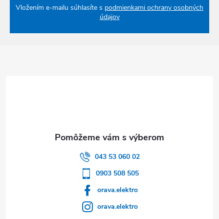
Vložením e-mailu súhlasíte s
podmienkami ochrany osobných
údajov
Zápätie
043 53 060 02
0903 508 505
orava.elektro
orava.elektro