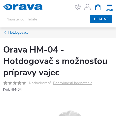
Prejsť na obsah
NÁKUPNÝ
HĽADAŤ
Hotdogovače
Orava HM-04 -
Hotdogovač s možnosťou
prípravy vajec
Podrobnosti hodnotenia
Neohodnotené
Kód:
HM-04