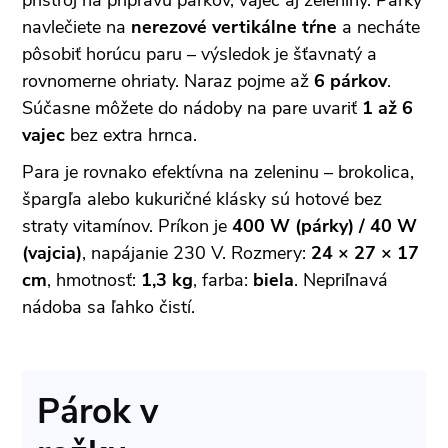
prístroj na prípravu párkov, vajec aj zeleniny. Párky
navlečiete na
nerezové vertikálne tŕne
a necháte
pôsobiť horúcu paru – výsledok je šťavnatý a
rovnomerne ohriaty. Naraz pojme až
6 párkov
.
Súčasne môžete do nádoby na pare uvariť
1 až 6
vajec
bez extra hrnca.
Para je rovnako efektívna na zeleninu – brokolica,
špargľa alebo kukuričné klásky sú hotové bez
straty vitamínov. Príkon je
400 W (párky) / 40 W
(vajcia)
, napájanie 230 V. Rozmery:
24 × 27 × 17
cm
, hmotnosť:
1,3 kg
, farba:
biela
. Nepriľnavá
nádoba sa ľahko čistí.
Párok v