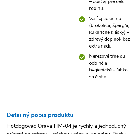
– dosť aj pre celú
rodinu.
Varí aj zeleninu
(brokolica, špargľa,
kukuričné klásky) –
zdravý doplnok bez
extra riadu.
Nerezové tŕne sú
odolné a
hygienické – ľahko
sa čistia.
Detailný popis produktu
Hotdogovač Orava HM-04 je rýchly a jednoduchý