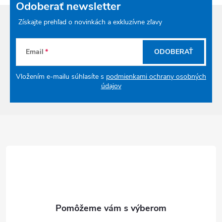
Odoberať newsletter
Získajte prehľad o novinkách a exkluzívne zľavy
Email
ODOBERAŤ
Vložením e-mailu súhlasíte s
podmienkami ochrany osobných
údajov
Zápätie