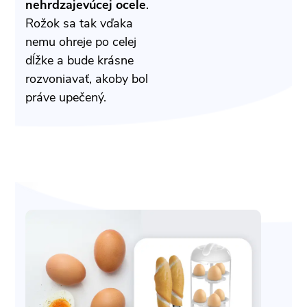
nehrdzajevúcej ocele
.
Rožok sa tak vďaka
nemu ohreje po celej
dĺžke a bude krásne
rozvoniavať, akoby bol
práve upečený.