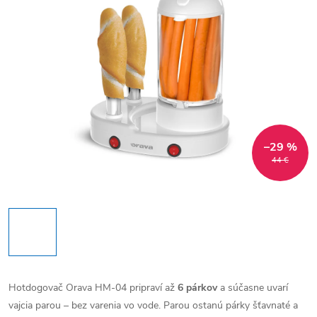
–29 %
44 €
Hotdogovač Orava HM-04 pripraví až
6 párkov
a súčasne uvarí
vajcia parou – bez varenia vo vode. Parou ostanú párky šťavnaté a