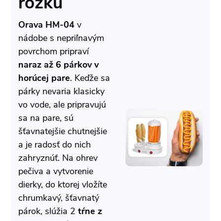
rožku
Orava HM-04
v
nádobe s nepriľnavým
povrchom pripraví
naraz až 6 párkov v
horúcej pare
. Keďže sa
párky nevaria klasicky
vo vode, ale pripravujú
sa na pare, sú
šťavnatejšie chutnejšie
a je radosť do nich
zahryznúť. Na ohrev
pečiva a vytvorenie
dierky, do ktorej vložíte
chrumkavý, šťavnatý
párok, slúžia 2
tŕne z