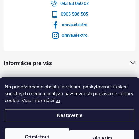
043 53 060 02
0903 508 505
orava.elektro
orava.elektro
Informácie pre vás
Dôležité Odkazy
Na prispôsobenie obsahu a reklám, poskytovanie funkcií
sociálnych médií a analýzu návštevnosti používame súbory
cookie. Viac informácií
tu
.
Nastavenie
Copyright 2026
Orava Elektro
. Všetky práva vyhradené.
Upraviť
nastavenie cookies
Odmietnuť
Súhlasím