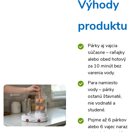
Výhody
produktu
Párky aj vajcia
súčasne – raňajky
alebo obed hotový
za 10 minút bez
varenia vody.
Para namiesto
vody – párky
ostanú šťavnaté,
nie vodnaté a
studené.
Pojme až 6 párkov
alebo 6 vajec naraz