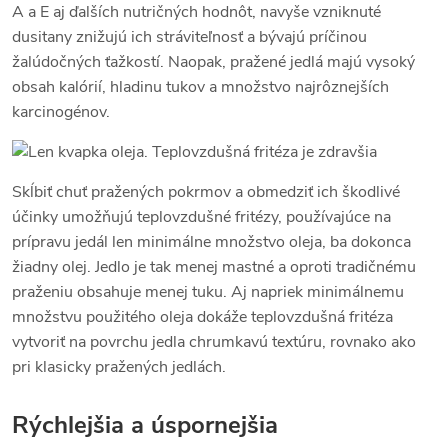
A a E aj ďalších nutričných hodnôt, navyše vzniknuté
dusitany znižujú ich stráviteľnosť a bývajú príčinou
žalúdočných ťažkostí. Naopak, pražené jedlá majú vysoký
obsah kalórií, hladinu tukov a množstvo najrôznejších
karcinogénov.
Skĺbiť chuť pražených pokrmov a obmedziť ich škodlivé
účinky umožňujú teplovzdušné fritézy, používajúce na
prípravu jedál len minimálne množstvo oleja, ba dokonca
žiadny olej. Jedlo je tak menej mastné a oproti tradičnému
praženiu obsahuje menej tuku. Aj napriek minimálnemu
množstvu použitého oleja dokáže teplovzdušná fritéza
vytvoriť na povrchu jedla chrumkavú textúru, rovnako ako
pri klasicky pražených jedlách.
Rýchlejšia a úspornejšia