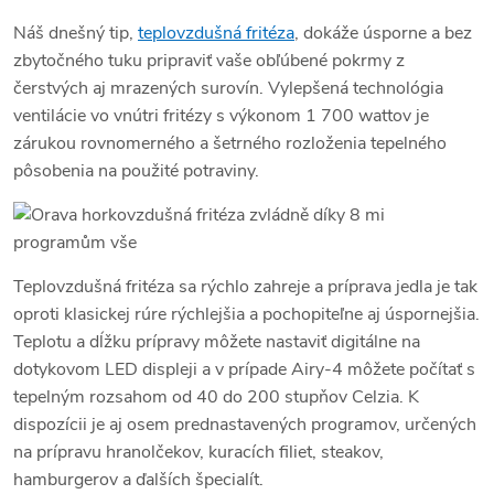
Náš dnešný tip,
teplovzdušná fritéza
, dokáže úsporne a bez
zbytočného tuku pripraviť vaše obľúbené pokrmy z
čerstvých aj mrazených surovín. Vylepšená technológia
ventilácie vo vnútri fritézy s výkonom 1 700 wattov je
zárukou rovnomerného a šetrného rozloženia tepelného
pôsobenia na použité potraviny.
Teplovzdušná fritéza sa rýchlo zahreje a príprava jedla je tak
oproti klasickej rúre rýchlejšia a pochopiteľne aj úspornejšia.
Teplotu a dĺžku prípravy môžete nastaviť digitálne na
dotykovom LED displeji a v prípade Airy-4 môžete počítať s
tepelným rozsahom od 40 do 200 stupňov Celzia. K
dispozícii je aj osem prednastavených programov, určených
na prípravu hranolčekov, kuracích filiet, steakov,
hamburgerov a ďalších špecialít.