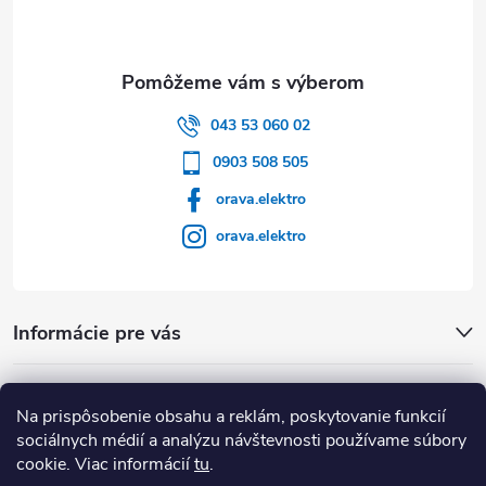
043 53 060 02
0903 508 505
orava.elektro
orava.elektro
Informácie pre vás
Dôležité Odkazy
Na prispôsobenie obsahu a reklám, poskytovanie funkcií
sociálnych médií a analýzu návštevnosti používame súbory
cookie. Viac informácií
tu
.