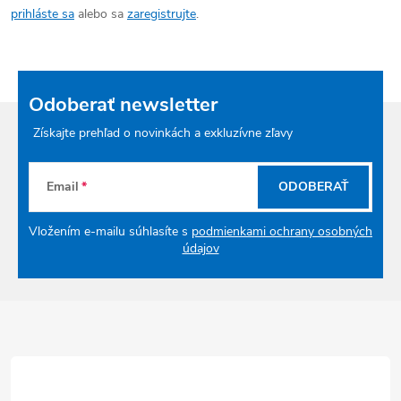
prihláste sa
alebo sa
zaregistrujte
.
Odoberať newsletter
Získajte prehľad o novinkách a exkluzívne zľavy
Email
ODOBERAŤ
Vložením e-mailu súhlasíte s
podmienkami ochrany osobných
údajov
Zápätie