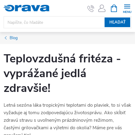
Prejsť na obsah
NÁKUPNÝ
HĽADAŤ
Blog
Teplovzdušná fritéza -
vyprážané jedlá
zdravšie!
Letná sezóna láka tropickými teplotami do plaviek, to si však
vyžaduje aj tomu zodpovedajúcu životosprávu. Ako skĺbiť
zdravú stravu s uvoľneným prázdninovým režimom,
častými grilovačkami a výletmi do okolia? Máme pre vás