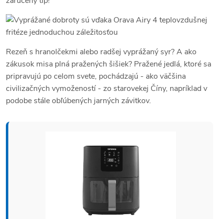
zaručený tip!
Rezeň s hranolčekmi alebo radšej vyprážaný syr? A ako
zákusok misa plná pražených šišiek? Pražené jedlá, ktoré sa
pripravujú po celom svete, pochádzajú - ako väčšina
civilizačných vymožeností - zo starovekej Číny, napríklad v
podobe stále obľúbených jarných závitkov.