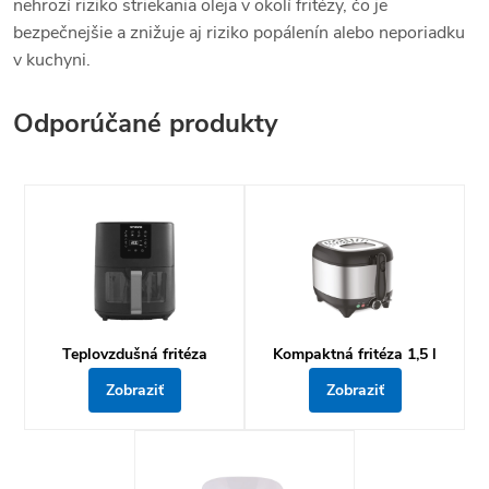
nehrozí riziko striekania oleja v okolí fritézy, čo je
bezpečnejšie a znižuje aj riziko popálenín alebo neporiadku
v kuchyni.
Odporúčané produkty
Teplovzdušná fritéza
Kompaktná fritéza 1,5 l
Zobraziť
Zobraziť