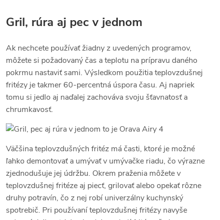
Gril, rúra aj pec v jednom
Ak nechcete používať žiadny z uvedených programov,
môžete si požadovaný čas a teplotu na prípravu daného
pokrmu nastaviť sami. Výsledkom použitia teplovzdušnej
fritézy je takmer 60-percentná úspora času. Aj napriek
tomu si jedlo aj naďalej zachováva svoju šťavnatosť a
chrumkavosť.
Väčšina teplovzdušných fritéz má časti, ktoré je možné
ľahko demontovať a umývať v umývačke riadu, čo výrazne
zjednodušuje jej údržbu. Okrem praženia môžete v
teplovzdušnej fritéze aj piecť, grilovať alebo opekať rôzne
druhy potravín, čo z nej robí univerzálny kuchynský
spotrebič. Pri používaní teplovzdušnej fritézy navyše