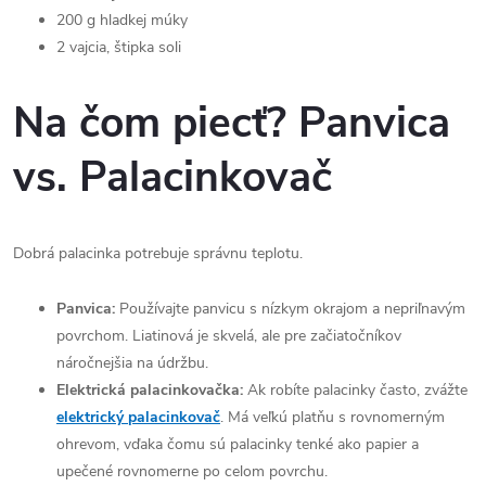
200 g hladkej múky
2 vajcia, štipka soli
Na čom piecť? Panvica
vs. Palacinkovač
Dobrá palacinka potrebuje správnu teplotu.
Panvica:
Používajte panvicu s nízkym okrajom a nepriľnavým
povrchom. Liatinová je skvelá, ale pre začiatočníkov
náročnejšia na údržbu.
Elektrická palacinkovačka:
Ak robíte palacinky často, zvážte
elektrický palacinkovač
. Má veľkú platňu s rovnomerným
ohrevom, vďaka čomu sú palacinky tenké ako papier a
upečené rovnomerne po celom povrchu.