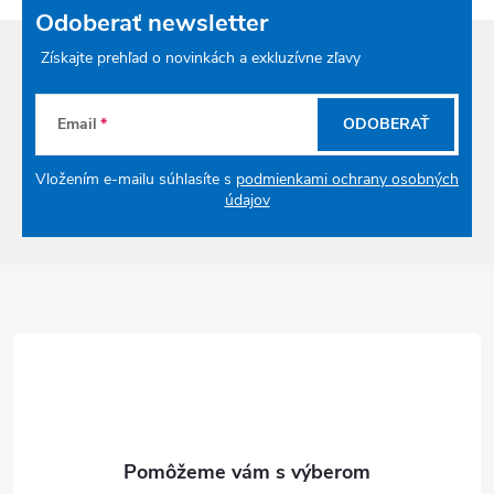
Odoberať newsletter
Získajte prehľad o novinkách a exkluzívne zľavy
Email
ODOBERAŤ
Vložením e-mailu súhlasíte s
podmienkami ochrany osobných
údajov
Zápätie