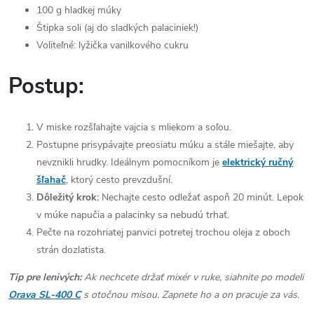
100 g hladkej múky
Štipka soli (aj do sladkých palaciniek!)
Voliteľné: lyžička vanilkového cukru
Postup:
V miske rozšľahajte vajcia s mliekom a soľou.
Postupne prisypávajte preosiatu múku a stále miešajte, aby
nevznikli hrudky. Ideálnym pomocníkom je
elektrický ručný
šľahač
, ktorý cesto prevzdušní.
Dôležitý krok:
Nechajte cesto odležať aspoň 20 minút. Lepok
v múke napučia a palacinky sa nebudú trhať.
Pečte na rozohriatej panvici potretej trochou oleja z oboch
strán dozlatista.
Tip pre lenivých:
Ak nechcete držať mixér v ruke, siahnite po modeli
Orava SL-400 C
s otočnou misou. Zapnete ho a on pracuje za vás.