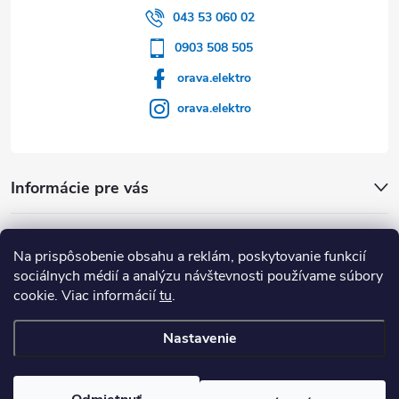
043 53 060 02
0903 508 505
orava.elektro
orava.elektro
Informácie pre vás
Dôležité Odkazy
Na prispôsobenie obsahu a reklám, poskytovanie funkcií
sociálnych médií a analýzu návštevnosti používame súbory
cookie. Viac informácií
tu
.
Nastavenie
Copyright 2026
Orava Elektro
. Všetky práva vyhradené.
Upraviť
nastavenie cookies