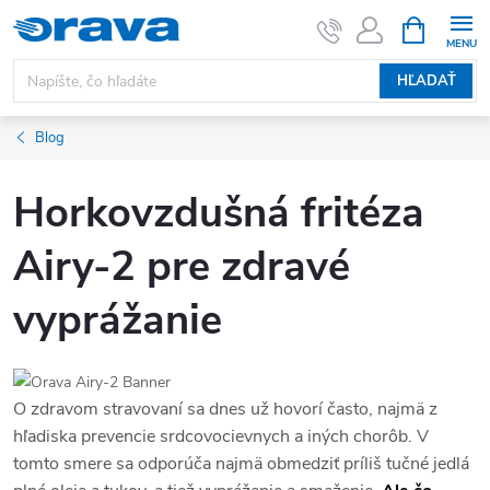
Prejsť na obsah
NÁKUPNÝ
HĽADAŤ
Blog
Horkovzdušná fritéza
Airy-2 pre zdravé
vyprážanie
O zdravom stravovaní sa dnes už hovorí často, najmä z
hľadiska prevencie srdcovocievnych a iných chorôb. V
tomto smere sa odporúča najmä obmedziť príliš tučné jedlá