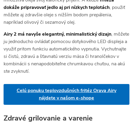
množstva oleja svoj kalorický príjem. A keďže
fritéza
dokáže pripravovať jedlo aj pri nízkych teplotách
, použiť
môžete aj zdravšie oleje s nižším bodom prepálenia,
napríklad olivový či sezamový olej.
Airy 2 má navyše elegantný, minimalistický dizajn
, môžete
ju jednoducho ovládať pomocou dotykového LED displeja a
využiť pritom funkciu automatického vypnutia. Vychutnajte
si čistú, zdravú a šťavnatú verziu mäsa či hranolčekov v
kombinácii s nenapodobiteľne chrumkavou chuťou, na akú
ste zvyknutí.
Celú ponuku teplovzdušných fritéz Orava Airy
nájdete v našom e-shope
Zdravé grilovanie a varenie