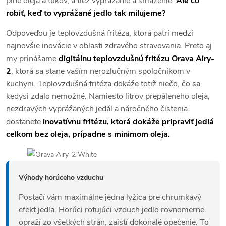
plné oleja a tukov, a tiež vyprážanie a smaženie.
Ale čo
robiť, keď to vyprážané jedlo tak milujeme?
Odpoveďou je teplovzdušná fritéza, ktorá patrí medzi
najnovšie inovácie v oblasti zdravého stravovania. Preto aj
my prinášame
digitálnu teplovzdušnú fritézu Orava Airy-
2
, ktorá sa stane vaším nerozlučným spoločníkom v
kuchyni. Teplovzdušná fritéza dokáže totiž niečo, čo sa
kedysi zdalo nemožné. Namiesto litrov prepáleného oleja,
nezdravých vyprážaných jedál a náročného čistenia
dostanete
inovatívnu fritézu, ktorá dokáže pripraviť jedlá
celkom bez oleja, prípadne s minimom oleja.
Výhody horúceho vzduchu
Postačí vám maximálne jedna lyžica pre chrumkavý
efekt jedla. Horúci rotujúci vzduch jedlo rovnomerne
opraží zo všetkých strán, zaistí dokonalé opečenie. To