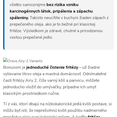
všetko samozrejme
bez rizika vzniku
karcinogénnych látok, pripálenia a zápachu
spáleniny.
Takisto neucítite v kuchyni žiaden zápach z
prepečeného oleja, ako je to bežné pri klasickej
fritéze. Výsledkom je zdravé, chutné a prirodzenou
cestou prepečené jedlo.
Bonusom je
jednoduché čistenie fritézy
– už žiadne
vylievanie litrov oleja a mastná domácnosť. Odnímateľné
časti fritézy Airy 2, čiže varný kôš a panvicu, môžete
jednoducho vložiť do umývačky, prípadne ich umyť
klasickým prostriedkom ručne.
Tí z vás, ktorí dbajú na nízkokalorické jedlá kvôli postave, si
môžu byť istí, že neprešvihnú kvôli použitiu nadmerného