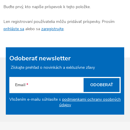
Buďte prvý, kto napíše príspevok k tejto položke.
Len registrovaní používatelia môžu pridávať príspevky. Prosím
prihláste sa
alebo sa
zaregistrujte
.
Odoberať newsletter
Získajte prehľad o novinkách a exkluzívne zľavy
Email
ODOBERAŤ
Vložením e-mailu súhlasíte s
podmienkami ochrany osobných
údajov
Zápätie