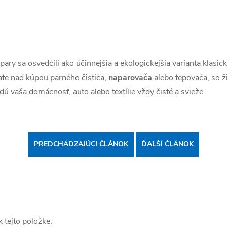
ary sa osvedčili ako účinnejšia a ekologickejšia varianta klasic
ate nad kúpou parného čističa,
naparovača
alebo tepovača, so ž
 vaša domácnosť, auto alebo textílie vždy čisté a svieže.
PREDCHÁDZAJÚCI ČLÁNOK
ĎALŠÍ ČLÁNOK
 tejto položke.