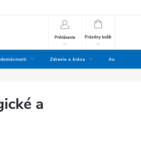
bných údajov
Doprava a platba
Blog
Vrátenie tovaru
NÁKUPNÝ KOŠÍK
Prázdny košík
Prihlásenie
 domácnosti
Zdravie a krása
Audio
gické a