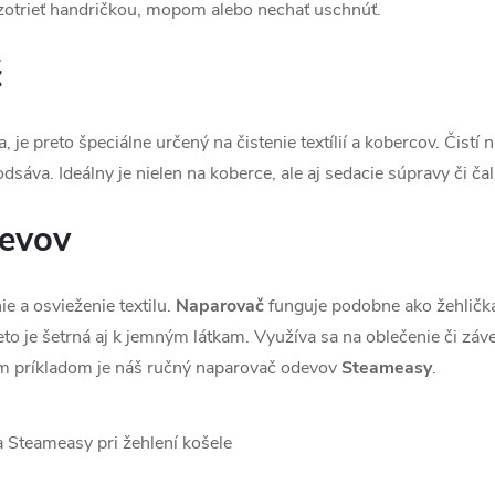
h zotrieť handričkou, mopom alebo nechať uschnúť.
č
je preto špeciálne určený na čistenie textílií a kobercov. Čistí 
sáva. Ideálny je nielen na koberce, ale aj sedacie súpravy či čal
devov
e a osvieženie textilu.
Naparovač
funguje podobne ako žehlička
reto je šetrná aj k jemným látkam. Využíva sa na oblečenie či záv
lým príkladom je náš ručný naparovač odevov
Steameasy
.