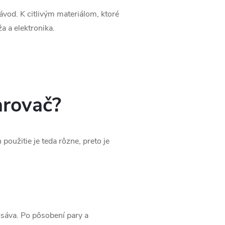
ávod. K citlivým materiálom, ktoré
ža a elektronika.
arovač?
použitie je teda rôzne, preto je
dsáva. Po pôsobení pary a