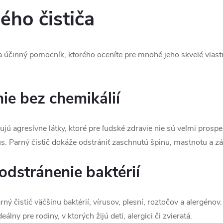
ého čističa
ý a účinný pomocník, ktorého oceníte pre mnohé jeho skvelé vlas
nie bez chemikálií
jú agresívne látky, ktoré pre ľudské zdravie nie sú veľmi prosp
lus. Parný čistič dokáže odstrániť zaschnutú špinu, mastnotu a 
 odstránenie baktérií
rný čistič väčšinu baktérií, vírusov, plesní, roztočov a alergén
eálny pre rodiny, v ktorých žijú deti, alergici či zvieratá.