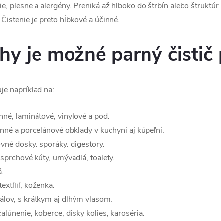
, plesne a alergény. Preniká až hlboko do štrbín alebo štruktúr 
Čistenie je preto hĺbkové a účinné.
hy je možné parný čistič 
e napríklad na:
né, laminátové, vinylové a pod.
né a porcelánové obklady v kuchyni aj kúpeľni.
vné dosky, sporáky, digestory.
sprchové kúty, umývadlá, toalety.
á.
extílií, koženka.
álov, s krátkym aj dlhým vlasom.
 čalúnenie, koberce, disky kolies, karoséria.