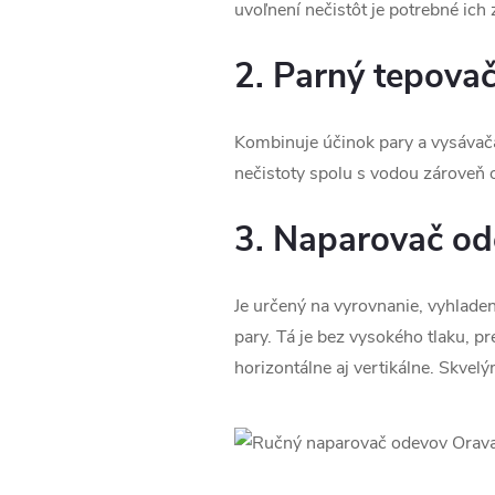
uvoľnení nečistôt je potrebné ic
2. Parný tepova
Kombinuje účinok pary a vysávača, 
nečistoty spolu s vodou zároveň od
3. Naparovač o
Je určený na vyrovnanie, vyhladeni
pary. Tá je bez vysokého tlaku, p
horizontálne aj vertikálne. Skve