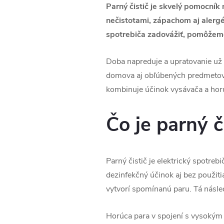
Parný čistič je skvelý pomocník 
nečistotami, zápachom aj alergén
spotrebiča zadovážiť, pomôžem
Doba napreduje a upratovanie už
domova aj obľúbených predmetov 
kombinuje účinok vysávača a horúc
Čo je parný č
Parný čistič je elektrický spotreb
dezinfekčný účinok aj bez použiti
vytvorí spomínanú paru. Tá násle
Horúca para v spojení s vysokým t