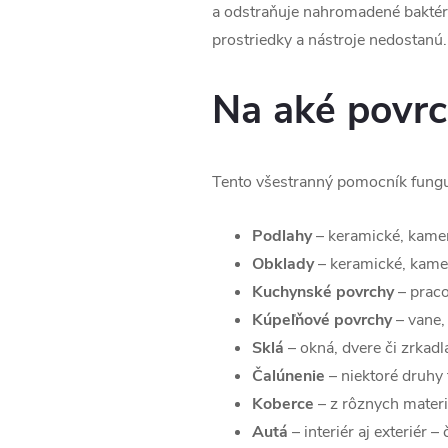
a odstraňuje nahromadené baktérie
prostriedky a nástroje nedostanú. 
Na aké povrc
Tento všestranný pomocník funguj
Podlahy
– keramické, kamen
Obklady
– keramické, kamen
Kuchynské povrchy
– praco
Kúpeľňové povrchy
– vane, 
Sklá
– okná, dvere či zrkadl
Čalúnenie
– niektoré druhy t
Koberce
– z rôznych materi
Autá
– interiér aj exteriér –