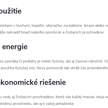
oužitie
istotami v kuchyni, kúpeľni, obývačke, na balkóne, terase alebo 
 nahradiť hneď niekoľko pomôcok a čistiacich prostriedkov.
 energie
o sporáka či podlahy je nielen fyzicky, ale aj časovo náročné. V
ez použitia fyzickej sily. Nový pomocník tak skráti čas pravideln
ekonomické riešenie
u vody aj čistiacich prostriedkov, ktoré vás každý mesiac stoja n
otnému prostriediu, ale aj k vašej peňaženke.