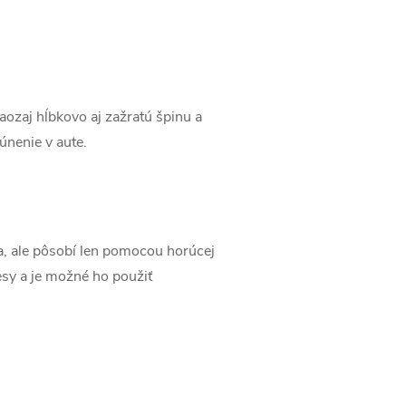
naozaj hĺbkovo aj zažratú špinu a
únenie v aute.
, ale pôsobí len pomocou horúcej
esy a je možné ho použiť