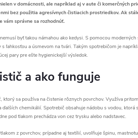
nielen v domácnosti, ale napríklad aj v aute či komerčných pri
mi bez použitia agresívnych čistiacich prostriedkov. Ak stále 
e vám správne sa rozhodnúť.
 nemusí byť takou námahou ako kedysi. S pomocou moderných 
s ľahkosťou a úsmevom na tvári. Takým spotrebičom je napríkl
ej pary pre ešte hygienickejší výsledok.
istič a ako funguje
ič, ktorý sa používa na čistenie rôznych povrchov. Využíva prito
a ďalších chemikálií. Spotrebič obsahuje nádobu s vodou, ktorá 
dne pod tlakom prechádza von cez trysku alebo nadstavec.
lakom z povrchov, prípadne aj textílií, uvoľňuje špinu, mastnotu 