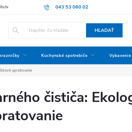
043 53 060 02
Obchodné podmienky
Dodacie podmienky
Podmienky ochrany oso
HĽADAŤ
mrazničky
Kuchynské spotrebiče
Vybavenie
hĺbkové upratovanie
rného čističa: Ekolo
ratovanie