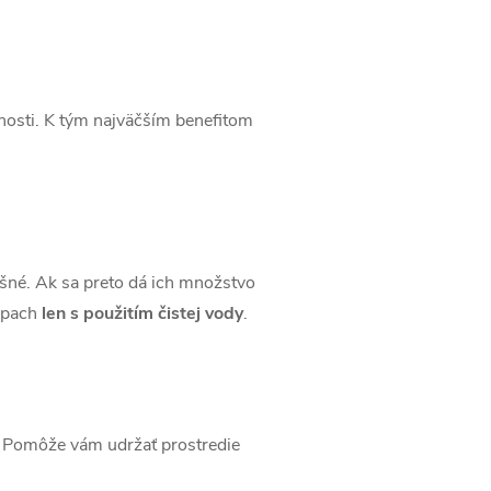
tnosti. K tým najväčším benefitom
ešné. Ak sa preto dá ich množstvo
zápach
len s použitím čistej vody
.
ov. Pomôže vám udržať prostredie