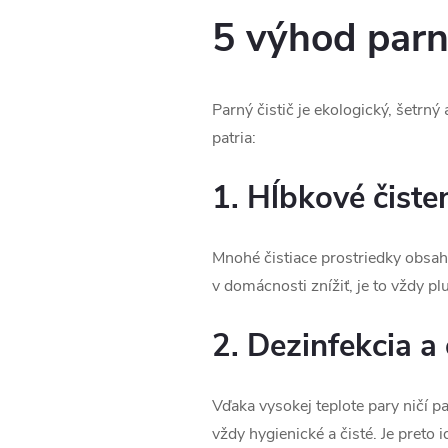
5 výhod parn
Parný čistič je ekologický, šetrn
patria:
1. Hĺbkové čiste
Mnohé čistiace prostriedky obsahu
v domácnosti znížiť, je to vždy p
2. Dezinfekcia a
Vďaka vysokej teplote pary ničí pa
vždy hygienické a čisté. Je preto id