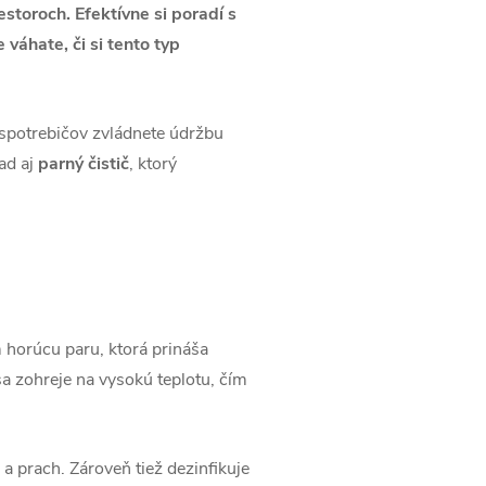
estoroch. Efektívne si poradí s
váhate, či si tento typ
spotrebičov zvládnete údržbu
ad aj
parný čistič
, ktorý
m horúcu paru, ktorá prináša
sa zohreje na vysokú teplotu, čím
a prach. Zároveň tiež dezinfikuje