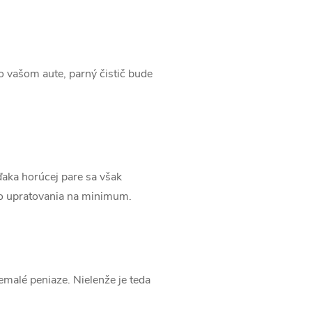
vo vašom aute, parný čistič bude
ďaka horúcej pare sa však
ého upratovania na minimum.
emalé peniaze. Nielenže je teda