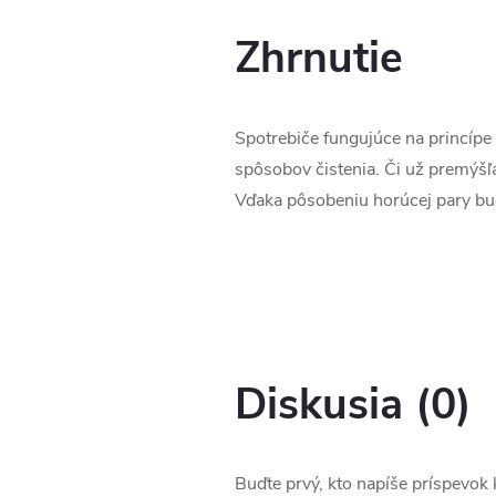
Zhrnutie
Spotrebiče fungujúce na princípe p
spôsobov čistenia. Či už premýšľ
Vďaka pôsobeniu horúcej pary budú
Diskusia (0)
Buďte prvý, kto napíše príspevok k