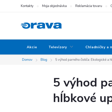
Prejsť na obsah
Kontakty
Moja objednávka
Reklamácia tovaru
Akcie
Televízory
Chladničky a 
Domov
Blog
5 výhod parného čističa: Ekologické a 
5 výhod pa
hĺbkové up