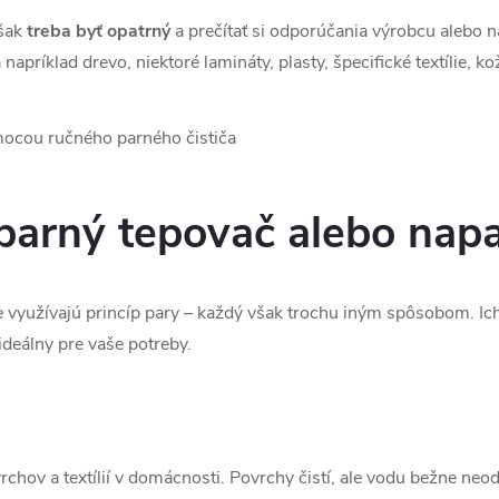
však
treba byť opatrný
a prečítať si odporúčania výrobcu alebo n
napríklad drevo, niektoré lamináty, plasty, špecifické textílie, ko
, parný tepovač alebo nap
e využívajú princíp pary – každý však trochu iným spôsobom. Ich 
 ideálny pre vaše potreby.
rchov a textílií v domácnosti. Povrchy čistí, ale vodu bežne neo