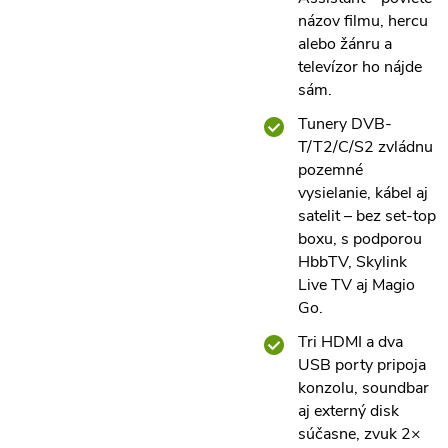
názov filmu, hercu
alebo žánru a
televízor ho nájde
sám.
Tunery DVB-
T/T2/C/S2 zvládnu
pozemné
vysielanie, kábel aj
satelit – bez set-top
boxu, s podporou
HbbTV, Skylink
Live TV aj Magio
Go.
Tri HDMI a dva
USB porty pripoja
konzolu, soundbar
aj externý disk
súčasne, zvuk 2×