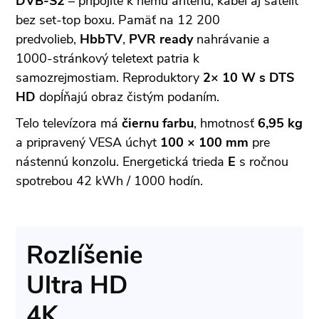
DVB-S2
– pripojíte k nemu anténu, kábel aj satelit
bez set-top boxu. Pamäť na 12 200
predvolieb,
HbbTV
,
PVR ready
nahrávanie a
1000-stránkový teletext patria k
samozrejmostiam. Reproduktory
2× 10 W s DTS
HD
dopĺňajú obraz čistým podaním.
Telo televízora má
čiernu farbu
, hmotnosť
6,95 kg
a pripravený VESA úchyt
100 × 100 mm
pre
nástennú konzolu. Energetická trieda
E
s ročnou
spotrebou 42 kWh / 1000 hodín.
Rozlíšenie
Ultra HD
4K