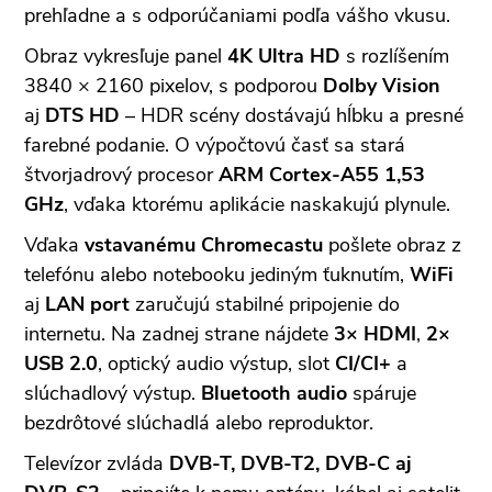
prehľadne a s odporúčaniami podľa vášho vkusu.
Obraz vykresľuje panel
4K Ultra HD
s rozlíšením
3840 × 2160 pixelov, s podporou
Dolby Vision
aj
DTS HD
– HDR scény dostávajú hĺbku a presné
farebné podanie. O výpočtovú časť sa stará
štvorjadrový procesor
ARM Cortex-A55 1,53
GHz
, vďaka ktorému aplikácie naskakujú plynule.
Vďaka
vstavanému Chromecastu
pošlete obraz z
telefónu alebo notebooku jediným ťuknutím,
WiFi
aj
LAN port
zaručujú stabilné pripojenie do
internetu. Na zadnej strane nájdete
3× HDMI
,
2×
USB 2.0
, optický audio výstup, slot
CI/CI+
a
slúchadlový výstup.
Bluetooth audio
spáruje
bezdrôtové slúchadlá alebo reproduktor.
Televízor zvláda
DVB-T, DVB-T2, DVB-C aj