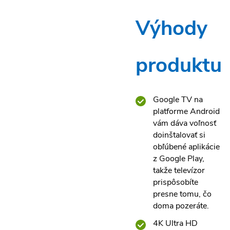
Výhody
produktu
Google TV na
platforme Android
vám dáva voľnosť
doinštalovať si
obľúbené aplikácie
z Google Play,
takže televízor
prispôsobíte
presne tomu, čo
doma pozeráte.
4K Ultra HD