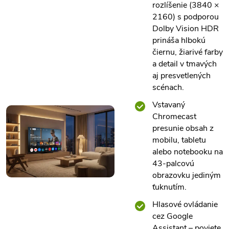
rozlíšenie (3840 ×
2160) s podporou
Dolby Vision HDR
prináša hlbokú
čiernu, žiarivé farby
a detail v tmavých
aj presvetlených
scénach.
Vstavaný
Chromecast
presunie obsah z
mobilu, tabletu
alebo notebooku na
43-palcovú
obrazovku jediným
ťuknutím.
Hlasové ovládanie
cez Google
Assistant – poviete