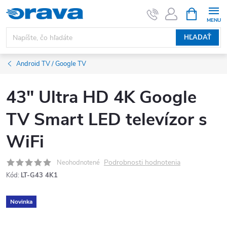
Prejsť na obsah
NÁKUPNÝ
HĽADAŤ
Android TV / Google TV
43" Ultra HD 4K Google
TV Smart LED televízor s
WiFi
Podrobnosti hodnotenia
Neohodnotené
Kód:
LT-G43 4K1
Novinka