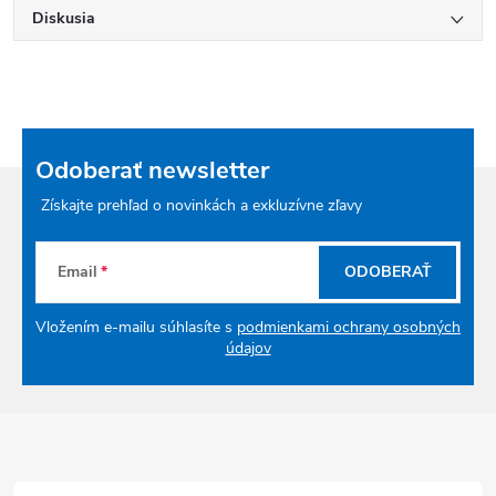
Diskusia
Odoberať newsletter
Získajte prehľad o novinkách a exkluzívne zľavy
Email
ODOBERAŤ
Vložením e-mailu súhlasíte s
podmienkami ochrany osobných
údajov
Zápätie