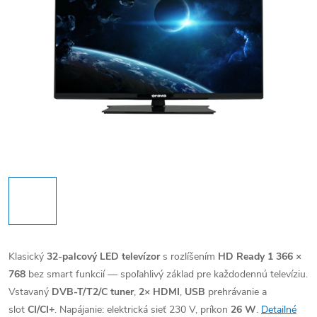
Klasický
32-palcový LED televízor
s rozlíšením
HD Ready 1 366 ×
768
bez smart funkcií — spoľahlivý základ pre každodennú televíziu.
Vstavaný
DVB-T/T2/C tuner
,
2× HDMI
,
USB
prehrávanie a
slot
CI/CI+
. Napájanie: elektrická sieť 230 V, príkon
26 W
.
Detailné