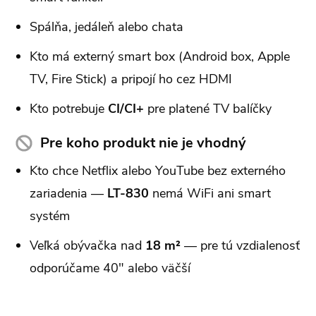
Spálňa, jedáleň alebo chata
Kto má externý smart box (Android box, Apple
TV, Fire Stick) a pripojí ho cez HDMI
Kto potrebuje
CI/CI+
pre platené TV balíčky
Pre koho produkt nie je vhodný
Kto chce Netflix alebo YouTube bez externého
zariadenia —
LT-830
nemá WiFi ani smart
systém
Veľká obývačka nad
18 m²
— pre tú vzdialenosť
odporúčame 40" alebo väčší