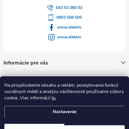
043 53 060 02
0903 508 505
orava.elektro
orava.elektro
Informácie pre vás
Dôležité Odkazy
Na prispôsobenie obsahu a reklám, poskytovanie funkcií
sociálnych médií a analýzu návštevnosti používame súbory
cookie. Viac informácií
tu
.
Nastavenie
Copyright 2026
Orava Elektro
. Všetky práva vyhradené.
Upraviť
nastavenie cookies