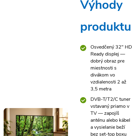
Výhody
produktu
Osvedčený 32" HD
Ready displej —
dobrý obraz pre
miestnosti s
divákom vo
vzdialenosti 2 až
3,5 metra
DVB-T/T2/C tuner
vstavaný priamo v
TV — zapojíš
anténu alebo kábel
a vysielanie beží
bez set-top boxu