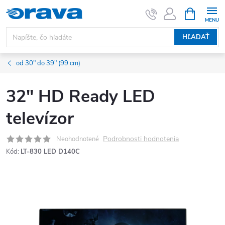
Prejsť na obsah
NÁKUPNÝ
HĽADAŤ
od 30" do 39" (99 cm)
32" HD Ready LED
televízor
Podrobnosti hodnotenia
Neohodnotené
Kód:
LT-830 LED D140C