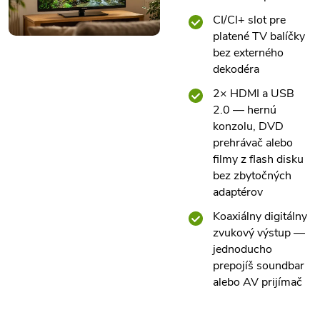
CI/CI+ slot pre
platené TV balíčky
bez externého
dekodéra
2× HDMI a USB
2.0 — hernú
konzolu, DVD
prehrávač alebo
filmy z flash disku
bez zbytočných
adaptérov
Koaxiálny digitálny
zvukový výstup —
jednoducho
prepojíš soundbar
alebo AV prijímač