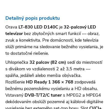
Detailný popis produktu
Orava
LT-830 LED D140C
je
32-palcový LED
televízor
bez zbytočných smart funkcií — obraz,
zvuk a konektivita. Pre domácnosti, kde televízia
slúži primárne na sledovanie bežného vysielania, je
to dostatočné riešenie.
Uhlopriečka
32 palcov (82 cm)
sedí do miestností
s divákom vo vzdialenosti 2 až 3,5 metra —
spálňa, jedáleň alebo menšia obývačka.
Rozlíšenie
HD Ready 1 366 × 768
zodpovedá
bežnému pozemskému vysielaniu a HD obsahu.
Vstavaný
DVB-T/T2/C tuner
s MPEG2 a MPEG4
dekódovaním obslúži pozemné aj káblové digitálne
vysielanie bez externého set-top boxu. Slot
CI/CI+