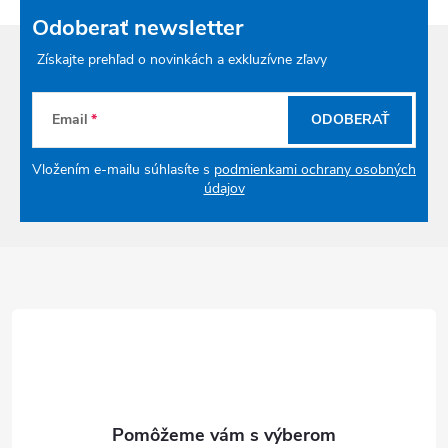
Odoberať newsletter
Získajte prehľad o novinkách a exkluzívne zľavy
Email
ODOBERAŤ
Vložením e-mailu súhlasíte s
podmienkami ochrany osobných
údajov
Zápätie