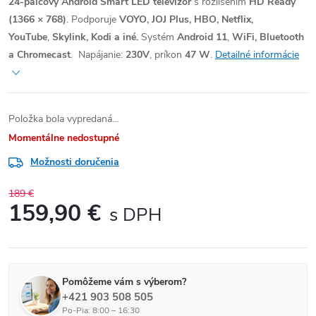
24-palcový Android Smart LED televízor
s rozlíšením
HD Ready
(1366 × 768)
.
Podporuje
VOYO, JOJ Plus, HBO, Netflix,
YouTube
,
Skylink, Kodi a iné.
Systém
Android 11
,
WiFi, Bluetooth
a Chromecast
. Napájanie:
230V
, príkon
47 W
.
Detailné informácie
Položka bola vypredaná…
Momentálne nedostupné
Možnosti doručenia
189 €
159,90 €
Jednotková cena:
Pomôžeme vám s výberom?
+421 903 508 505
Po-Pia: 8:00 – 16:30