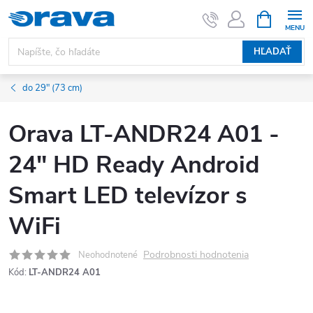
Prejsť na obsah
NÁKUPNÝ
HĽADAŤ
do 29" (73 cm)
Orava LT-ANDR24 A01 -
24" HD Ready Android
Smart LED televízor s
WiFi
Podrobnosti hodnotenia
Neohodnotené
Kód:
LT-ANDR24 A01