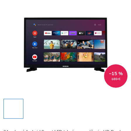
–15 %
189 €