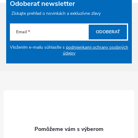
Odoberať newsletter
Získajte prehľad o novinkách a exkluzívne zľavy
Email
ODOBERAŤ
Vložením e-mailu súhlasíte s
podmienkami ochrany osobných
údajov
Zápätie