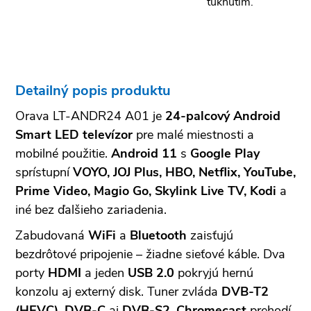
ťuknutím.
Detailný popis produktu
Orava LT-ANDR24 A01 je
24-palcový Android
Smart LED televízor
pre malé miestnosti a
mobilné použitie.
Android 11
s
Google Play
sprístupní
VOYO, JOJ Plus, HBO, Netflix, YouTube,
Prime Video, Magio Go, Skylink Live TV, Kodi
a
iné bez ďalšieho zariadenia.
Zabudovaná
WiFi
a
Bluetooth
zaisťujú
bezdrôtové pripojenie – žiadne sieťové káble. Dva
porty
HDMI
a jeden
USB 2.0
pokryjú hernú
konzolu aj externý disk. Tuner zvláda
DVB-T2
(HEVC)
,
DVB-C
aj
DVB-S2
.
Chromecast
prehodí