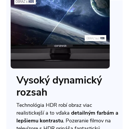
Vysoký dynamický
rozsah
Technológia HDR robí obraz viac
realistickejší a to vďaka
detailným farbám a
lepšiemu kontrastu
. Pozeranie filmov na
televízore s HDR prináša fantastický