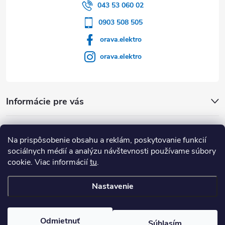
043 53 060 02
0903 508 505
orava.elektro
orava.elektro
Informácie pre vás
Dôležité Odkazy
Na prispôsobenie obsahu a reklám, poskytovanie funkcií
sociálnych médií a analýzu návštevnosti používame súbory
cookie. Viac informácií
tu
.
Nastavenie
Copyright 2026
Orava Elektro
. Všetky práva vyhradené.
Upraviť
nastavenie cookies
Odmietnuť
Súhlasím